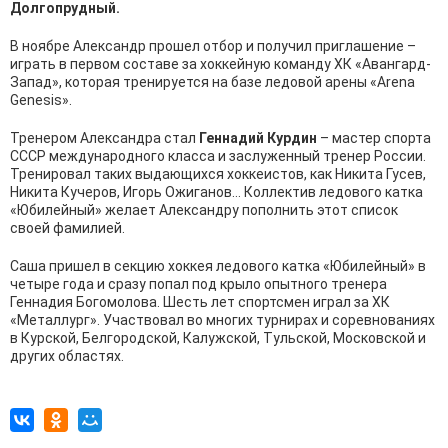
Долгопрудный.
В ноябре Александр прошел отбор и получил приглашение –
играть в первом составе за хоккейную команду ХК «Авангард-
Запад», которая тренируется на базе ледовой арены «Arena
Genesis».
Тренером Александра стал
Геннадий Курдин
– мастер спорта
СССР международного класса и заслуженный тренер России.
Тренировал таких выдающихся хоккеистов, как Никита Гусев,
Никита Кучеров, Игорь Ожиганов… Коллектив ледового катка
«Юбилейный» желает Александру пополнить этот список
своей фамилией.
Саша пришел в секцию хоккея ледового катка «Юбилейный» в
четыре года и сразу попал под крыло опытного тренера
Геннадия Богомолова. Шесть лет спортсмен играл за ХК
«Металлург». Участвовал во многих турнирах и соревнованиях
в Курской, Белгородской, Калужской, Тульской, Московской и
других областях.