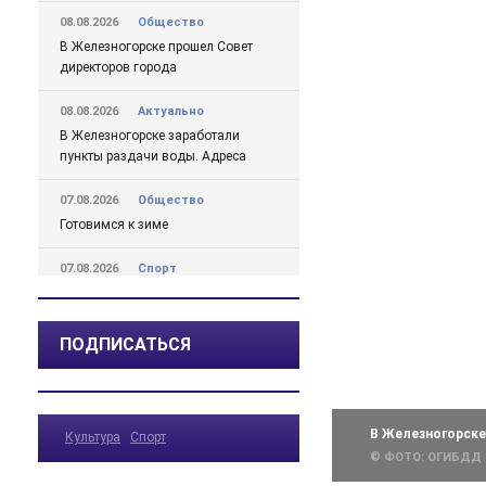
08.08.2026
Общество
В Железногорске прошел Совет
директоров города
08.08.2026
Актуально
В Железногорске заработали
пункты раздачи воды. Адреса
07.08.2026
Общество
Готовимся к зиме
07.08.2026
Спорт
Депутат госдумы знакомился в
Железногорске с проектом
«Народный тренер»
ПОДПИСАТЬСЯ
07.08.2026
Спорт
Получили заряд энергии от
чемпиона
В Железногорске
Культура
Спорт
© ФОТО: ОГИБДД
07.08.2026
Происшествия