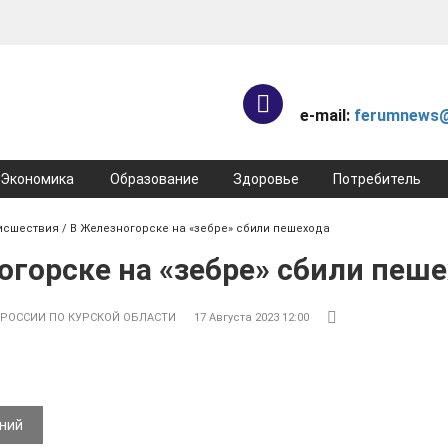
e-mail:
ferumnews@
Экономика
Образование
Здоровье
Потребитель
исшествия
/ В Железногорске на «зебре» сбили пешехода
огорске на «зебре» сбили пеш
РОССИИ ПО КУРСКОЙ ОБЛАСТИ
17 Августа 2023 12:00
ений