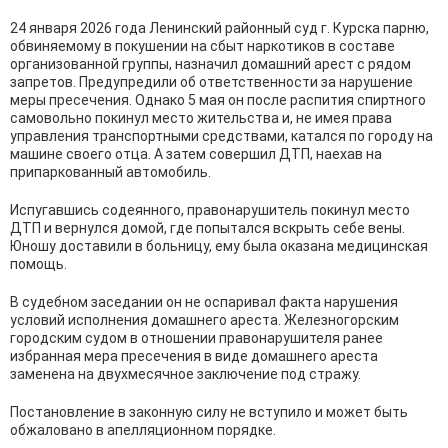
24 января 2026 года Ленинский районный суд г. Курска парню,
обвиняемому в покушении на сбыт наркотиков в составе
организованной группы, назначил домашний арест с рядом
запретов. Предупредили об ответственности за нарушение
меры пресечения. Однако 5 мая он после распития спиртного
самовольно покинул место жительства и, не имея права
управления транспортными средствами, катался по городу на
машине своего отца. А затем совершил ДТП, наехав на
припаркованный автомобиль.
Испугавшись содеянного, правонарушитель покинул место
ДТП и вернулся домой, где попытался вскрыть себе вены.
Юношу доставили в больницу, ему была оказана медицинская
помощь.
В судебном заседании он не оспаривал факта нарушения
условий исполнения домашнего ареста. Железногорским
городским судом в отношении правонарушителя ранее
избранная мера пресечения в виде домашнего ареста
заменена на двухмесячное заключение под стражу.
Постановление в законную силу не вступило и может быть
обжаловано в апелляционном порядке.