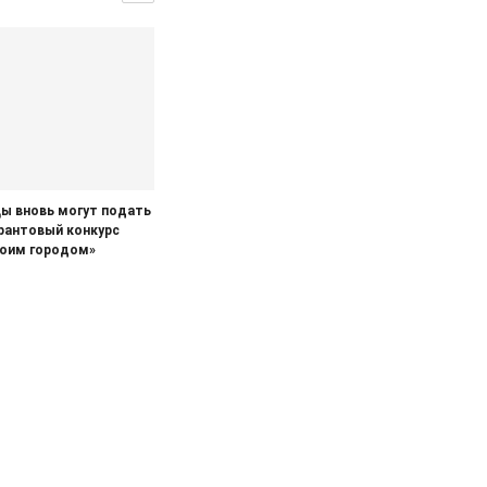
ы вновь могут подать
грантовый конкурс
моим городом»