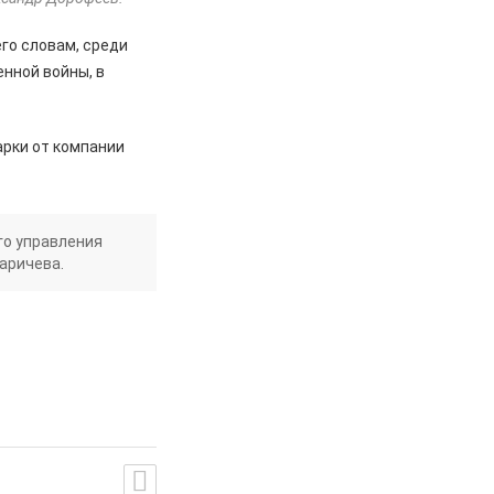
его словам, среди
нной войны, в
арки от компании
го управления
Варичева.