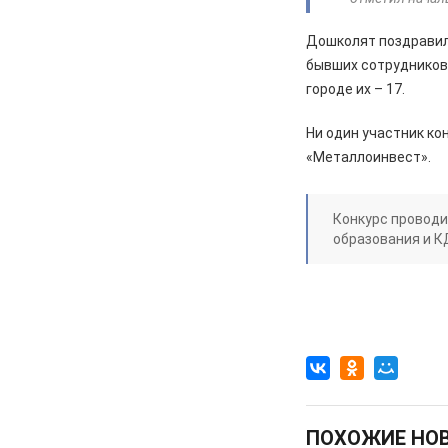
Два «золота» первенства России
Дошколят поздрави
05.08.2026
Происшествия
бывших сотрудников 
В Железногорске подростки
городе их – 17.
разбили стекло в остановочном
павильоне
Ни один участник ко
05.08.2026
Общество
«Металлоинвест».
Пешеходную дорожку сделают в
7-м микрорайоне
Конкурс проводи
05.08.2026
Общество
образования и К
На заседании правительства
Курской области. Финансовые
санкции, жалобы и бензин
05.08.2026
Актуально
Изъятие — единственный способ
спасти жизнь
05.08.2026
Общество
ПОХОЖИЕ НО
Железногорцев приглашают