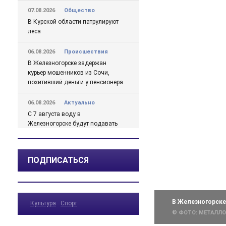
07.08.2026
Общество
В Курской области патрулируют
леса
06.08.2026
Происшествия
В Железногорске задержан
курьер мошенников из Сочи,
похитивший деньги у пенсионера
06.08.2026
Актуально
С 7 августа воду в
Железногорске будут подавать
по графику
06.08.2026
Общество
ПОДПИСАТЬСЯ
В школе № 10 состоялась
встреча главы Железногорска с
жителями города
В Железногорске
Культура
Спорт
06.08.2026
Общество
© ФОТО: МЕТАЛЛ
В Железногорске происходят
перемены, связанные с