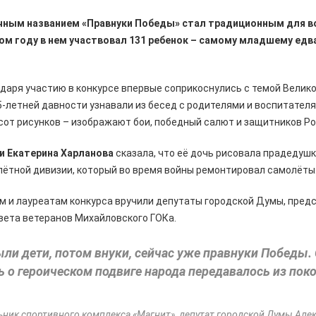
ичным названием «Правнуки Победы» стал традиционным для в
том году в нем участвовал 131 ребенок – самому младшему едв
даря участию в конкурсе впервые соприкоснулись с темой Велик
5-летней давности узнавали из бесед с родителями и воспитателя
сот рисунков – изображают бои, победный салют и защитников Р
и Екатерина Харланова
сказала, что её дочь рисовала прадедушк
лётной дивизии, который во время войны ремонтировал самолёты
м и лауреатам конкурса вручили депутаты городской Думы, пред
вета ветеранов Михайловского ГОКа.
ыли дети, потом внуки, сейчас уже правнуки Победы. 
 о героическом подвиге народа передавалось из пок
ьник спортивного комплекса «Магнит», депутат городской Думы Але