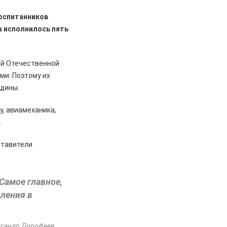
оспитанников
а исполнилось пять
ой Отечественной
ми. Поэтому их
одины.
у, авиамеханика,
.
ставители
Самое главное,
оления в
ксандр Дорофеев.