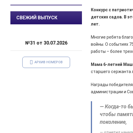
улучшением дорожной
Конкурс с патриот
инфраструктуры
детских садов.
В э
СВЕЖИЙ ВЫПУСК
06.08.2026
Происшествия
лет.
Сгорел дотла: железногорский
суд взыскал 1,5 млн рублей за
Многие ребята благо
некачественный ремонт
№31 от 30.07.2026
войны. О событиях 7
автомобиля
работы – более трех
06.08.2026
Происшествия
АРХИВ НОМЕРОВ
Мама 6-летней Маш
Жительницу Железногорска
арестовали и забрали ребенка
старшего сержанта 
после пьяного дебоша в детском
саду
Награды победителя
администрации и Со
05.08.2026
Происшествия
️В Железногорском районе
— Когда-то б
полицейские задержали по
подозрению в мошенничестве
чтобы память
руководителя зооволонтеров
поколение,
05.08.2026
Спорт
— отметил начал