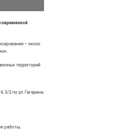
 современной
нсирования – около
ион.
венных территорий:
, 3/2 по ул. Гагарина
ые работы,