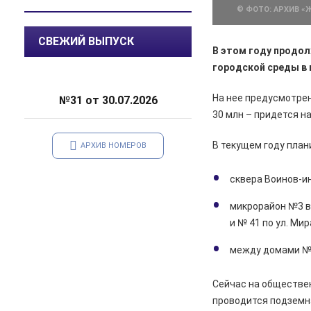
© ФОТО: АРХИВ «
07.08.2026
Общество
СВЕЖИЙ ВЫПУСК
В Курской области патрулируют
В этом году продо
леса
городской среды в 
06.08.2026
Происшествия
На нее предусмотрен
№31 от 30.07.2026
В Железногорске задержан
курьер мошенников из Сочи,
30 млн – придется н
похитивший деньги у пенсионера
В текущем году план
АРХИВ НОМЕРОВ
06.08.2026
Актуально
С 7 августа воду в
сквера Воинов-ин
Железногорске будут подавать
по графику
микрорайон №3 в р
и № 41 по ул. Мира
06.08.2026
Общество
В школе № 10 состоялась
между домами № 2
встреча главы Железногорска с
жителями города
Сейчас на обществен
06.08.2026
Общество
проводится подземн
В Железногорске происходят