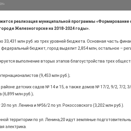
ЖН»
лжится реализация муниципальной программы «Формирование
городе Железногорске на 2018-2024 годы».
о 33,431 млн руб. из трех уровней бюджета. Основная часть фина
а федеральный бюджет, город выделит 2,854 млн, остальное – рег
ируется выполнение вторых этапов благоустройства трех общест
тернационалистов (9,453 млн руб.);
айоне детских садов № 14 и 15, а также домов № 17/2, 9/2, 7/2, 3/4
 (6,899 млн руб.);
0 по ул. Ленина и №56/2 по ул. Рокоссовского (3,202 млн руб.).
ной территории по ул. Ленина,20 идут земляные подготовительн
ая электрика.