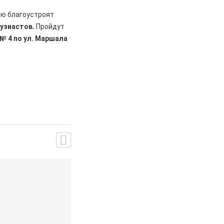
ью благоустроят
тузиастов.
Пройдут
№ 4 по ул. Маршала