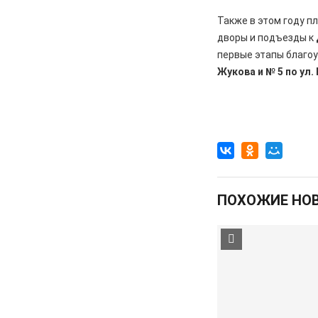
перемены, связанные с
Также в этом году п
улучшением дорожной
дворы и подъезды к
инфраструктуры
первые этапы благо
06.08.2026
Происшествия
Жукова и № 5 по ул.
Сгорел дотла: железногорский
суд взыскал 1,5 млн рублей за
некачественный ремонт
автомобиля
06.08.2026
Происшествия
Жительницу Железногорска
арестовали и забрали ребенка
ПОХОЖИЕ НО
после пьяного дебоша в детском
саду
05.08.2026
Происшествия
️В Железногорском районе
полицейские задержали по
подозрению в мошенничестве
руководителя зооволонтеров