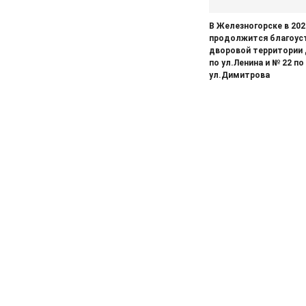
05.08.2026
Спорт
Два «золота» первенства России
В Железногорске в 202
продолжится благоус
05.08.2026
Происшествия
дворовой территории
по ул.Ленина и № 22 по
В Железногорске подростки
ул.Димитрова
разбили стекло в остановочном
павильоне
05.08.2026
Общество
Пешеходную дорожку сделают в
7-м микрорайоне
05.08.2026
Общество
На заседании правительства
Курской области. Финансовые
санкции, жалобы и бензин
05.08.2026
Актуально
Изъятие — единственный способ
спасти жизнь