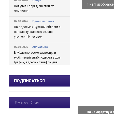
07.08.2026
Спорт
1 из 1 изображ
Получили заряд энергии от
чемпиона
07.08.2026
Происшествия
На водоемах Курской области с
начала купального сезона
утонули 10 человек
07.08.2026
Актуально
В Железногорске развернули
мобильный штаб подвоза воды.
График, адреса и телефон для
жалоб
07.08.2026
Актуально
ПОДПИСАТЬСЯ
Михайлов о проблемах с водой
в Железногорске подробно
07.08.2026
Актуально
Культура
Спорт
Какая погода ожидается в
Курской области в ближайшие
На комфортную с
дни