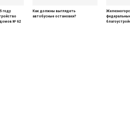
5 году
Как должны выглядеть
Железногорс
тройство
автобусные остановки?
федеральные
 домов № 62
благоустрой