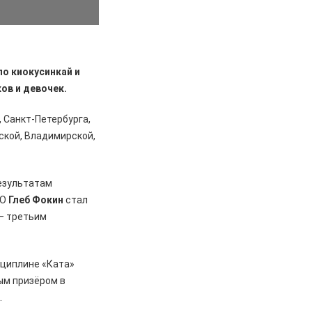
о киокусинкай и
ов и девочек.
 Санкт-Петербурга,
ской, Владимирской,
результатам
ФО
Глеб Фокин
стал
– третьим
сциплине «Ката»
вым призёром в
.