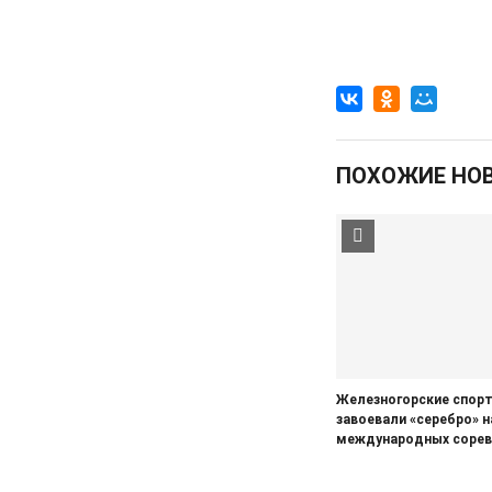
перемены, связанные с
улучшением дорожной
инфраструктуры
06.08.2026
Происшествия
Сгорел дотла: железногорский
суд взыскал 1,5 млн рублей за
ПОХОЖИЕ НО
некачественный ремонт
автомобиля
06.08.2026
Происшествия
Жительницу Железногорска
арестовали и забрали ребенка
после пьяного дебоша в детском
саду
05.08.2026
Происшествия
️В Железногорском районе
Железногорские спор
полицейские задержали по
завоевали «серебро» н
подозрению в мошенничестве
международных сорев
руководителя зооволонтеров