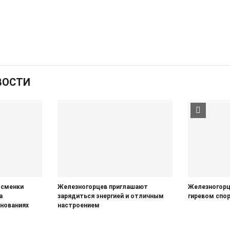
ВОСТИ
тсменки
Железногорцев приглашают
Железногорц
а
зарядиться энергией и отличным
гиревом спо
нованиях
настроением