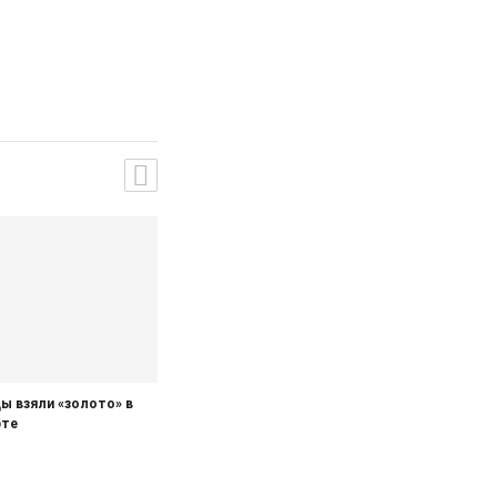
ы взяли «золото» в
рте