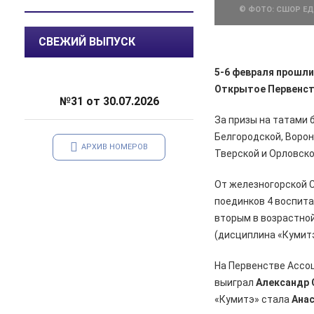
© ФОТО: СШОР Е
07.08.2026
Общество
СВЕЖИЙ ВЫПУСК
В Курской области патрулируют
леса
5-6 февраля прошли
06.08.2026
Происшествия
Открытое Первенст
№31 от 30.07.2026
В Железногорске задержан
курьер мошенников из Сочи,
За призы на татами 
похитивший деньги у пенсионера
Белгородской, Ворон
АРХИВ НОМЕРОВ
Тверской и Орловско
06.08.2026
Актуально
С 7 августа воду в
От железногорской 
Железногорске будут подавать
по графику
поединков 4 воспита
вторым в возрастной
06.08.2026
Общество
(дисциплина «Кумит
В школе № 10 состоялась
встреча главы Железногорска с
На Первенстве Ассо
жителями города
выиграл
Александр 
06.08.2026
Общество
«Кумитэ» стала
Ана
В Железногорске происходят