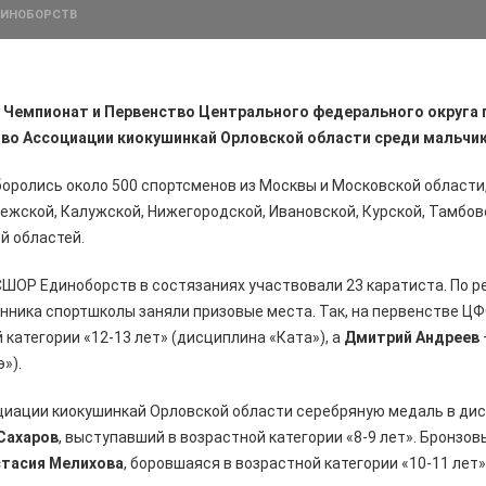
ДИНОБОРСТВ
 Чемпионат и Первенство Центрального федерального округа п
во Ассоциации киокушинкай Орловской области среди мальчик
боролись около 500 спортсменов из Москвы и Московской области,
ежской, Калужской, Нижегородской, Ивановской, Курской, Тамбов
й областей.
СШОР Единоборств в состязаниях участвовали 23 каратиста. По 
нника спортшколы заняли призовые места. Так, на первенстве Ц
 категории «12-13 лет» (дисциплина «Ката»), а
Дмитрий Андреев
э»).
циации киокушинкай Орловской области серебряную медаль в ди
Сахаров
, выступавший в возрастной категории «8-9 лет». Бронзо
стасия Мелихова
, боровшаяся в возрастной категории «10-11 лет»