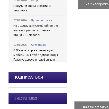
07.08.2026
Спорт
1 из 2 изображ
Получили заряд энергии от
чемпиона
07.08.2026
Происшествия
На водоемах Курской области с
начала купального сезона
утонули 10 человек
07.08.2026
Актуально
В Железногорске развернули
мобильный штаб подвоза воды.
График, адреса и телефон для
жалоб
07.08.2026
Актуально
ПОДПИСАТЬСЯ
Михайлов о проблемах с водой
в Железногорске подробно
07.08.2026
Актуально
Культура
Спорт
Какая погода ожидается в
Курской области в ближайшие
Железногорские 
дни