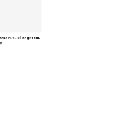
рске пьяный водитель
у