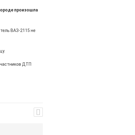
 городе произошла
итель ВАЗ-2115 не
цу.
участников ДТП