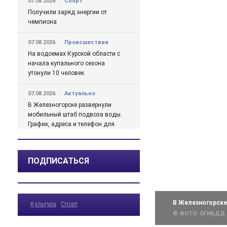
07.08.2026
Спорт
Получили заряд энергии от
чемпиона
07.08.2026
Происшествия
На водоемах Курской области с
начала купального сезона
утонули 10 человек
07.08.2026
Актуально
В Железногорске развернули
мобильный штаб подвоза воды.
График, адреса и телефон для
жалоб
07.08.2026
Актуально
ПОДПИСАТЬСЯ
Михайлов о проблемах с водой
в Железногорске подробно
07.08.2026
Актуально
В Железногорск
Культура
Спорт
Какая погода ожидается в
© ФОТО: ОГИБДД
Курской области в ближайшие
дни