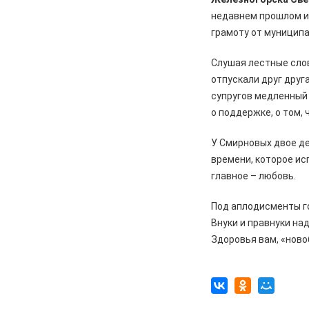
️В Железногорском районе
недавнем прошлом и
полицейские задержали по
грамоту от муниципа
подозрению в мошенничестве
руководителя зооволонтеров
Слушая лестные слов
05.08.2026
Спорт
отпускали друг друг
Два «золота» первенства России
супругов медленный 
о поддержке, о том,
05.08.2026
Происшествия
В Железногорске подростки
У Смирновых двое дет
разбили стекло в остановочном
времени, которое ис
павильоне
главное – любовь.
05.08.2026
Общество
Пешеходную дорожку сделают в
Под аплодисменты г
7-м микрорайоне
Внуки и правнуки над
Здоровья вам, «ново
05.08.2026
Общество
На заседании правительства
Курской области. Финансовые
санкции, жалобы и бензин