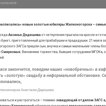
ССАРАБОВОЙ
«расписались» новые золотые юбиляры Железногорска – семья
оседа
Аксинья Дядюшева
от нетерпения прыгала на кресле и гот
букет, приготовленный для прабабушки и прадедушки. 21 мая в 
огорского ЗАГСа пришли сын, внучка и самые маленькие члены б
 Смирновых.
Виновники торжества, бывшие сотрудники МГОКа, о
ей.
 все закончится, поведем наших «новобрачных» в каф
ь «золотую» свадьбу в неформальной обстановке. С
лновались,
 пенсионеров Анастасия Дядюшева.
новаться и растрогаться – помимо
заведующей отделом ЗАГС а
етланы Клименковой
юбиляров поздравил
председатель город