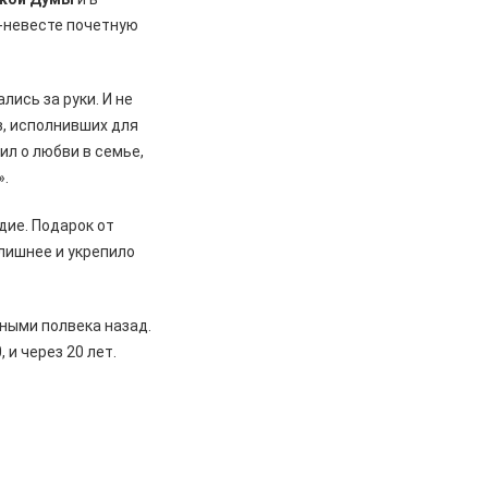
д-невесте почетную
ись за руки. И не
в, исполнивших для
л о любви в семье,
».
едие. Подарок от
 лишнее и укрепило
ными полвека назад.
 и через 20 лет.