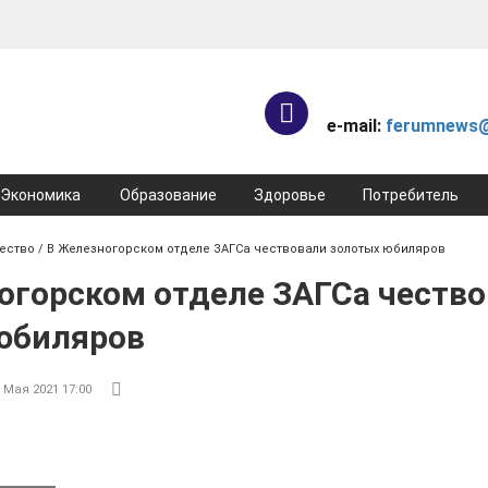
e-mail:
ferumnews@
Экономика
Образование
Здоровье
Потребитель
ество
/ В Железногорском отделе ЗАГСа чествовали золотых юбиляров
огорском отделе ЗАГСа честв
юбиляров
 Мая 2021 17:00