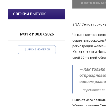
© ФОТО АННЫ БЕ
встреча главы Железногорска с
жителями города
СВЕЖИЙ ВЫПУСК
06.08.2026
Общество
В Железногорске происходят
В ЗАГСе повторно 
перемены, связанные с
улучшением дорожной
№31 от 30.07.2026
Четырехлетняя неп
инфраструктуры
соцветья роскошный 
регистраций железн
06.08.2026
Происшествия
АРХИВ НОМЕРОВ
Константина
и
Нины
Сгорел дотла: железногорский
суд взыскал 1,5 млн рублей за
свой 50-летний юбил
некачественный ремонт
автомобиля
— Как только
отпраздноват
06.08.2026
Происшествия
Жительницу Железногорска
совсем разво
арестовали и забрали ребенка
после пьяного дебоша в детском
— переживала за
саду
Было от чего развол
05.08.2026
Происшествия
Железногорска Св