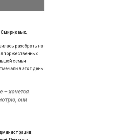
 Смирновых.
овилась разобрать на
зал торжественных
ольшой семьи
тмечали в этот день
е – хочется
мотрю, они
дминистрации
ской Думы
и в