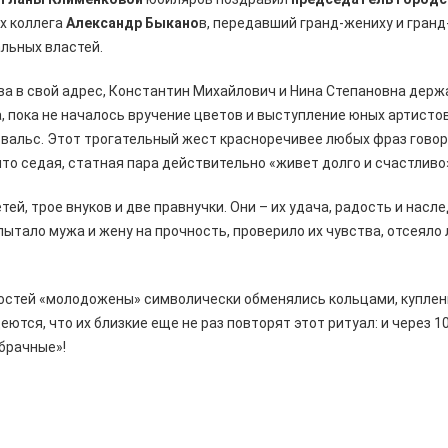
х коллега
Александр Быкано
в, передавший гранд-жениху и гран
льных властей.
а в свой адрес, Константин Михайлович и Нина Степановна держал
а, пока не началось вручение цветов и выступление юных артисто
вальс. Этот трогательный жест красноречивее любых фраз говори
 что седая, статная пара действительно «живет долго и счастливо
ей, трое внуков и две правнучки. Они – их удача, радость и насл
пытало мужа и жену на прочность, проверило их чувства, отсеяло
остей «молодожены» символически обменялись кольцами, куплен
еются, что их близкие еще не раз повторят этот ритуал: и через 10,
брачные»!