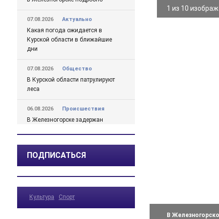
1 из 10 изобра
07.08.2026
Актуально
Какая погода ожидается в
Курской области в ближайшие
дни
07.08.2026
Общество
В Курской области патрулируют
леса
06.08.2026
Происшествия
В Железногорске задержан
курьер мошенников из Сочи,
похитивший деньги у пенсионера
ПОДПИСАТЬСЯ
06.08.2026
Актуально
С 7 августа воду в
Железногорске будут подавать
по графику
Культура
Спорт
06.08.2026
Общество
В Железногорск
В школе № 10 состоялась