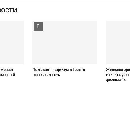
ВОСТИ
тмечает
Помогают незрячим обрести
Железногорц
ославной
независимость
принять уча
флешмобе