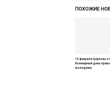
05.08.2026
Актуально
ПОХОЖИЕ НО
Изъятие — единственный способ
спасти жизнь
05.08.2026
Общество
Железногорцев приглашают
выбрать народного участкового
04.08.2026
Общество
Начинается капитальный ремонт
дорожного покрытия по улицам
Лесхозная – Дубравная
15 февраля Церковь о
Всемирный день прав
04.08.2026
Общество
молодежи
Железногорцы смогут привить
животных от бешенства
04.08.2026
Культура
Мы всюду там, где ждут победу