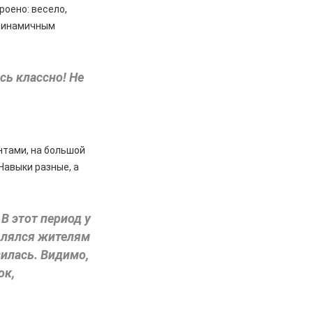
роено: весело,
 динамичным
сь классно! Не
нтами, на большой
Навыки разные, а
В этот период у
авлялся жителям
зилась. Видимо,
ок,