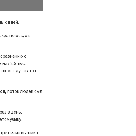
ных дней.
ократилось, а в
 сравнению с
 них 2,6 тыс.
шлом году за этот
ой,
поток людей был
раз в день,
етомузыку.
 третья их вылазка