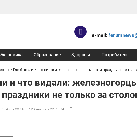
e-mail:
ferumnews@
Экономика
Образование
Здоровье
Потребитель
ество
/ Где бывали и что видали: железногорцы отмечали праздники не тольк
ли и что видали: железногорц
 праздники не только за стол
АЛИНА ЛЫСОВА
12 Января 2021 10:24