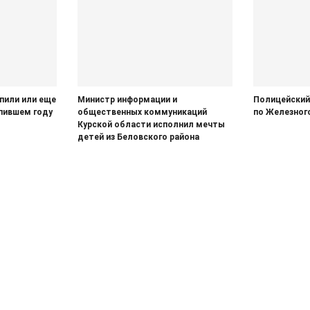
упили или еще
Министр информации и
Полицейский
упившем году
общественных коммуникаций
по Железног
Курской области исполнил мечты
детей из Беловского района