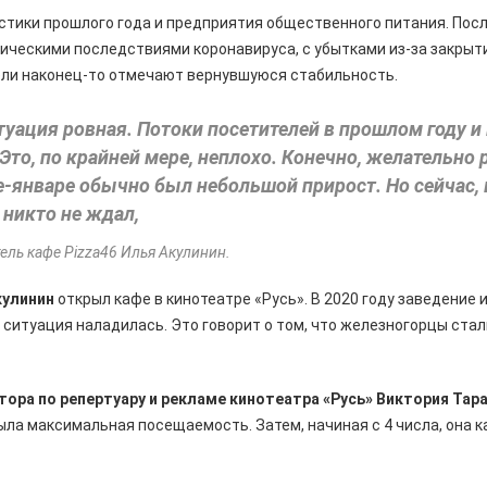
стики прошлого года и предприятия общественного питания. Посл
ическими последствиями коронавируса, с убытками из-за закрыт
ли наконец-то отмечают вернувшуюся стабильность.
туация ровная. Потоки посетителей в прошлом году и
Это, по крайней мере, неплохо. Конечно, желательно р
е-январе обычно был небольшой прирост. Но сейчас,
 никто не ждал,
ель кафе Pizza46 Илья Акулинин.
кулинин
открыл кафе в кинотеатре «Русь». В 2020 году заведение
 ситуация наладилась. Это говорит о том, что железногорцы стал
ора по репертуару и рекламе кинотеатра «Русь» Виктория Тар
 была максимальная посещаемость. Затем, начиная с 4 числа, она