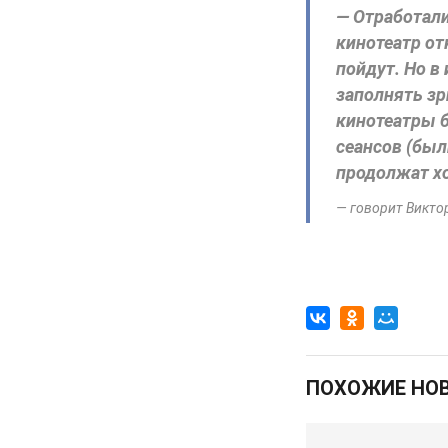
— Отработали
кинотеатр от
пойдут. Но в
заполнять зр
кинотеатры б
сеансов (бы
продолжат хо
— говорит Викто
ПОХОЖИЕ НО