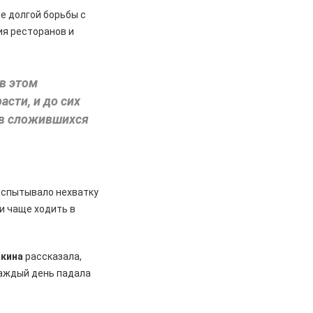
е долгой борьбы с
ия ресторанов и
 в этом
асти, и до сих
 в сложившихся
 испытывало нехватку
и чаще ходить в
акина
рассказала,
 каждый день падала