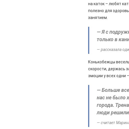
на каток – любят кат
перемены, связанные с
полезно для здоровь
улучшением дорожной
инфраструктуры
занятием.
06.08.2026
Происшествия
— Я с подруж
Сгорел дотла: железногорский
только в кан
суд взыскал 1,5 млн рублей за
некачественный ремонт
— рассказала од
автомобиля
Конькобежцы веселым
06.08.2026
Происшествия
скорости, держась з
Жительницу Железногорска
арестовали и забрали ребенка
эмоции у всех одни 
после пьяного дебоша в детском
саду
— Больше все
нас не было 
05.08.2026
Происшествия
️В Железногорском районе
города. Трен
полицейские задержали по
люди решили 
подозрению в мошенничестве
руководителя зооволонтеров
— считает Марин