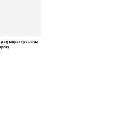
 дед мороз прошагал
орску