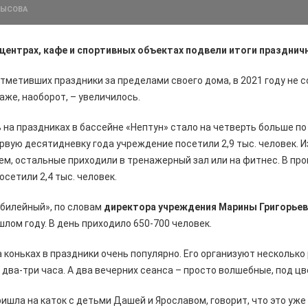
ЛЫСОВА
центрах, кафе и спортивных объектах подвели итоги празднич
тметивших праздники за пределами своего дома, в 2021 году не с
аже, наоборот, – увеличилось.
а праздниках в бассейне «Нептун» стало на четверть больше по
рвую десятидневку года учреждение посетили 2,9 тыс. человек. Из
м, остальные приходили в тренажерный зал или на фитнес. В про
осетили 2,4 тыс. человек.
Юбилейный», по словам
директора учреждения Марины Григорьев
ошлом году. В день приходило 650-700 человек.
 коньках в праздники очень популярно. Его организуют несколько 
два-три часа. А два вечерних сеанса – просто волшебные, под цв
ишла на каток с детьми Дашей и Ярославом, говорит, что это уже