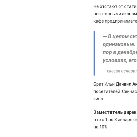
05.08.2026
Спорт
Не отстают от стати
Два «золота» первенства России
негативными эконом
кафе предпринимате
05.08.2026
Происшествия
В Железногорске подростки
разбили стекло в остановочном
— В целом си
павильоне
одинаковые. 
пор в декабр
05.08.2026
Общество
условиях, его
Пешеходную дорожку сделают в
7-м микрорайоне
— сказал основат
05.08.2026
Общество
Брат Ильи
Даниил А
На заседании правительства
Курской области. Финансовые
посетителей. Сейчас
санкции, жалобы и бензин
кино.
05.08.2026
Актуально
Заместитель директ
Изъятие — единственный способ
что с 1 по 3 января
спасти жизнь
на 10%.