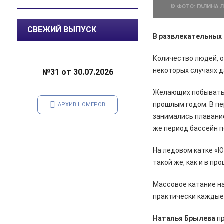
© ФОТО: ГАЛИНА 
07.08.2026
Общество
СВЕЖИЙ ВЫПУСК
В Курской области патрулируют
В развлекательных 
леса
Количество людей, о
06.08.2026
Происшествия
некоторых случаях д
№31 от 30.07.2026
В Железногорске задержан
курьер мошенников из Сочи,
похитивший деньги у пенсионера
Желающих побывать н
прошлым годом. В пе
АРХИВ НОМЕРОВ
06.08.2026
Актуально
занимались плавание
С 7 августа воду в
же период бассейн п
Железногорске будут подавать
по графику
На ледовом катке «
такой же, как и в пр
06.08.2026
Общество
В школе № 10 состоялась
встреча главы Железногорска с
Массовое катание на
жителями города
практически каждые 
06.08.2026
Общество
Наталья Брылева
пр
В Железногорске происходят