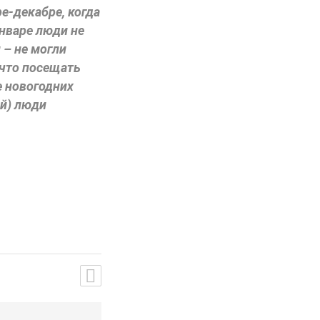
е-декабре, когда
январе люди не
 – не могли
 что посещать
е новогодних
ей) люди