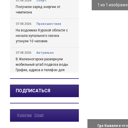
07.08.2026
Спорт
1 из 1 изображ
Получили заряд энергии от
чемпиона
07.08.2026
Происшествия
На водоемах Курской области с
начала купального сезона
утонули 10 человек
07.08.2026
Актуально
В Железногорске развернули
мобильный штаб подвоза воды.
График, адреса и телефон для
жалоб
07.08.2026
Актуально
ПОДПИСАТЬСЯ
Михайлов о проблемах с водой
в Железногорске подробно
07.08.2026
Актуально
Культура
Спорт
Какая погода ожидается в
Курской области в ближайшие
Где бывали и чт
дни