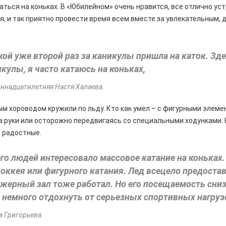
аться на коньках. В «Юбилейном» очень нравится, все отлично уст
я, и так приятно провести время всем вместе за увлекательным,
кой уже второй раз за каникулы пришла на каток. Зде
икулы, я часто катаюсь на коньках,
иннадцатилетняя Настя Халаева.
 хороводом кружили по льду. Кто как умел – с фигурными элеме
а руки или осторожно передвигаясь со специальными ходунками. 
– радостные.
го людей интересовало массовое катание на коньках. 
хоккея или фигурного катания. Лед всецело предост
ажерный зал тоже работал. Но его посещаемость сни
немного отдохнуть от серьезных спортивных нагруз
а Григорьева.