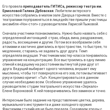
Его провела
преподаватель ГИТИСа, режиссер театра им.
Ермоловой Галина Дубовская
. Любители актерского
искусства собрались в малом зале Дворца горняков. Вместе с
театралами поупражняться в лицедействе пришли участницы
ансамбля «Нон-стоп» с руководителем Ларисой Пыжовой.
Сначала участники познакомились. Нужно было назвать себя с
определенной интонацией: страх, обида, вина, раздражение,
радость, восхищение и другие. Потом все вообразили себя
атомами и хаотично двигались в пространстве, то быстрее, то
медленнее, стараясь не задевать друг друга. Темп
определяла ведущая. Участникам мастер-класса понравилось
упражнение на концентрацию. Все выстроились в одну линию
спиной к ведущему на расстоянии вытянутой руки друг от
друга. Ведущий выбирает одного человека, внушает ему
мысленно, чтобы тот повернулся на его зов, потом вытягивает
руку и громко кричит: «Ты!». Концентрироваться в данном
случае необходимо всем. Особенно упражнение удалось
руководителю студии театрального искусства «Зеркало»
Елене Воронковой. К ней поворачивались без заминок и точно.
Интересным было задание на представление цветка, дерева,
музыкального инструмента и даже холодного оружия.
Фантазиям студийцев не было предела. Создавали этюды с