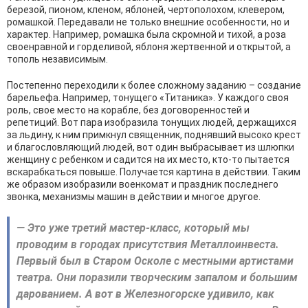
березой, пионом, кленом, яблоней, чертополохом, клевером,
ромашкой. Передавали не только внешние особенности, но и
характер. Например, ромашка была скромной и тихой, а роза
своенравной и горделивой, яблоня жертвенной и открытой, а
тополь независимым.
Постепенно переходили к более сложному заданию – создание
барельефа. Например, тонущего «Титаника». У каждого своя
роль, свое место на корабле, без договоренностей и
репетиций. Вот пара изобразила тонущих людей, держащихся
за льдину, к ним примкнул священник, поднявший высоко крест
и благословляющий людей, вот один выбрасывает из шлюпки
женщину с ребенком и садится на их место, кто-то пытается
вскарабкаться повыше. Получается картина в действии. Таким
же образом изобразили военкомат и праздник последнего
звонка, механизмы машин в действии и многое другое.
— Это уже третий мастер-класс, который мы
проводим в городах присутствия Металлоинвеста.
Первый был в Старом Осколе с местными артистами
театра. Они поразили творческим запалом и большим
дарованием. А вот в Железногорске удивило, как