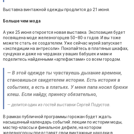
Выставка винтажной одежды продлится до 21 июня.
Больше чем мода
А уже 25 июня откроется новая выставка. Экспозиция будет
посвящена моде железногорцев 50–80-х годов. И вы тоже
можете стать ее создателем. Уже сейчас музей запускает
«экспедиции на антресоли». Покопайтесь в платяных шкафах,
сундуках и даже на чердаках у ваших бабушек и мам и
поделитесь найденными «артефактами» со всем городом.
— В этой одежде ты чувствуешь дыхание времени,
становишься свидетелем истории. Есть история в
событиях, а есть в платьях. У меня папа носил брюки
клеш. Если найду, принесу обязательно,
— делится один из гостей выставки Сергей Подустов.
В рамках публичной программы горожан будет ждать
насыщенный календарь событий: лекции по истории моды,
мастер-классы и финальное дефиле, на котором
железногорцы представят свои винтажные находки в