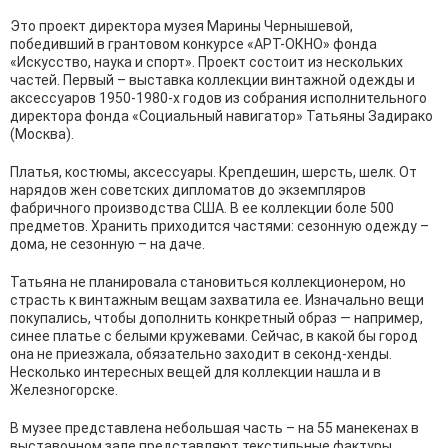
Это проект директора музея Марины Чернышевой,
победивший в грантовом конкурсе «АРТ-ОКНО» фонда
«Искусство, наука и спорт». Проект состоит из нескольких
частей. Первый – выставка коллекции винтажной одежды и
аксессуаров 1950-1980-х годов из собрания исполнительного
директора фонда «Социальный навигатор» Татьяны Задирако
(Москва).
Платья, костюмы, аксессуары. Крепдешин, шерсть, шелк. От
нарядов жен советских дипломатов до экземпляров
фабричного производства США. В ее коллекции боле 500
предметов. Хранить приходится частями: сезонную одежду –
дома, не сезонную – на даче.
Татьяна не планировала становиться коллекционером, но
страсть к винтажным вещам захватила ее. Изначально вещи
покупались, чтобы дополнить конкретный образ — например,
синее платье с белыми кружевами. Сейчас, в какой бы город
она не приезжала, обязательно заходит в секонд-хенды.
Несколько интересных вещей для коллекции нашла и в
Железногорске.
В музее представлена небольшая часть – на 55 манекенах в
выставочном зале представляют текстильные фактуры,