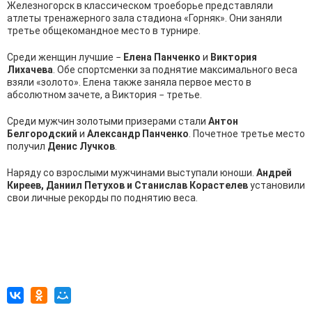
Железногорск в классическом троеборье представляли
атлеты тренажерного зала стадиона «Горняк». Они заняли
третье общекомандное место в турнире.
Среди женщин лучшие −
Елена Панченко
и
Виктория
Лихачева
. Обе спортсменки за поднятие максимального веса
взяли «золото». Елена также заняла первое место в
абсолютном зачете, а Виктория − третье.
Среди мужчин золотыми призерами стали
Антон
Белгородский
и
Александр Панченко
. Почетное третье место
получил
Денис Лучков
.
Наряду со взрослыми мужчинами выступали юноши.
Андрей
Киреев, Даниил Петухов и Станислав Корастелев
установили
свои личные рекорды по поднятию веса.