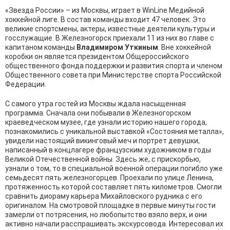
«Звезда России» – из Москвы, играет в WinLine Медийной
хоккейной лиге. В состав команды входит 47 человек. Это
великие спортсмены, актеры, известные деятели культуры и
госслужащие. В Железногорск приехали 11 из них во главе с
капитаном команды
Владимиром Уткиным
. Вне хоккейной
коробки он является президентом Общероссийского
общественного фонда поддержки и развития спорта и членом
Общественного совета при Министерстве спорта Российской
Федерации.
С самого утра гостей из Москвы ждала насыщенная
программа. Сначала они побывали в Железногорском
краеведческом музее, где узнали историю нашего города,
познакомились с уникальной выставкой «Состояния металла»,
увидели настоящий викинговый меч и портрет девушки,
написанный в концлагере французским художником в годы
Великой Отечественной войны. Здесь же, с прискорбью,
узнали о том, то в специальной военной операции погибло уже
семьдесят пять железногорцев. Проехали по улице Ленина,
протяженность которой составляет пять километров. Смогли
сравнить диораму карьера Михайловского рудника с его
оригиналом. На смотровой площадке в первые минуты гости
замерли от потрясения, но любопытство взяло верх, и они
активно начали расспрашивать экскурсовода. Интересовал их