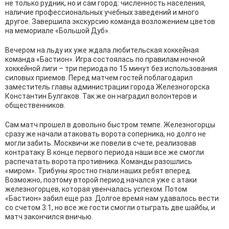
не только рудник, но и сам город: численность населения,
наличие профессиональных учебных заведений и много
другое. Завершила экскурсию команда возложением цветов
на мемориале «Большой Дуб».
Вечером на льду их уже ждала любительская хоккейная
команда «Бастион». Игра состоялась по правилам ночной
хоккейной лиги – три периода по 15 минут без использования
силовых приемов. Перед матчем гостей поблагодарил
заместитель главы администрации города Железногорска
Константин Булгаков. Так же он наградил волонтеров и
общественников.
Сам матч прошел в довольно быстром темпе. Железногорцы
сразу же начали атаковать ворота соперника, но долго не
могли забить. Москвичи же повели в счете, реализовав
контратаку. В конце первого периода наши все же смогли
распечатать ворота противника. Команды разошлись
«миром». Трибуны яростно гнали наших ребят вперед.
Возможно, поэтому второй период начался уже с атаки
железногорцев, которая увенчалась успехом. Потом
«Бастион» забил еще раз. Долгое время нам удавалось вести
со счетом 3:1, но все же гости смогли отыграть две шайбы, и
матч закончился вничью.