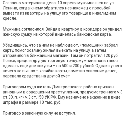
Согласно материалам дела, 10 апреля мужчина шел по ул.
Ленина, когда к нему обратился незнакомец с просьбой –
вывезти из квартиры на улицу его товарища в инвалидном
кресле.
Мужчина согласился. Зайдя в квартиру, в коридоре он увидел
женскую сумку, из которой виднелась банковская карта.
Убедившись, что за ним не наблюдают, «помощник» забрал
карту, помог хозяину жилья выехать на улицу, а затем
отправился в ближайший магазин. Там он потратил 120 руб.
Позже, придя в другую торговую точку, мужчина попытался
сделать ещё две покупки – на 500 и 200 рублей. Однако у него
ничего не вышло – хозяйка карты, заметив списание денег,
перевела средства на другой счёт
Приговором суда житель Дмитриевского района признан
виновным в совершении преступления, предусмотренного ч.3
ст.30, п. «г» ч.3 ст.158 УК РФ. Ему назначено наказание в виде
штрафа в размере 10 тыс. руб.
Приговор в законную силу не вступил.