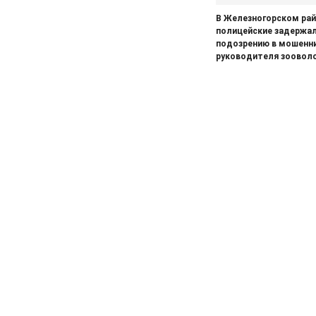
05.08.2026
Спорт
️В Железногорском ра
Два «золота» первенства России
полицейские задержал
подозрению в мошенн
05.08.2026
Происшествия
руководителя зоовол
В Железногорске подростки
разбили стекло в остановочном
павильоне
05.08.2026
Общество
Пешеходную дорожку сделают в
7-м микрорайоне
05.08.2026
Общество
На заседании правительства
Курской области. Финансовые
санкции, жалобы и бензин
05.08.2026
Актуально
Изъятие — единственный способ
спасти жизнь