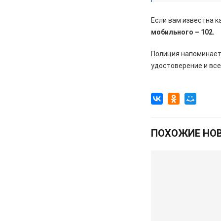
перемены, связанные с
улучшением дорожной
Если вам известна 
инфраструктуры
мобильного – 102.
06.08.2026
Происшествия
Полиция напоминает,
Сгорел дотла: железногорский
удостоверение и вс
суд взыскал 1,5 млн рублей за
некачественный ремонт
автомобиля
06.08.2026
Происшествия
Жительницу Железногорска
арестовали и забрали ребенка
ПОХОЖИЕ НО
после пьяного дебоша в детском
саду
05.08.2026
Происшествия
️В Железногорском районе
полицейские задержали по
подозрению в мошенничестве
руководителя зооволонтеров