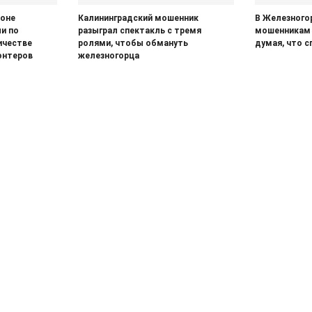
йоне
Калининградский мошенник
В Железного
и по
разыграл спектакль с тремя
мошенникам 
ичестве
ролями, чтобы обмануть
думая, что с
онтеров
железногорца