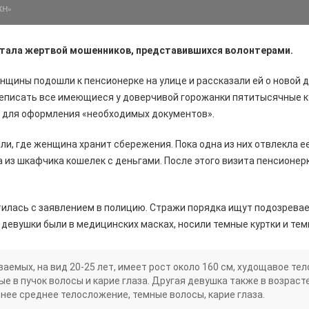
ЖН»
 стала жертвой мошенников, представившихся волонтерами.
нщины подошли к пенсионерке на улице и рассказали ей о новой 
еписать все имеющиеся у доверчивой горожанки пятитысячные к
й для оформления «необходимых документов».
и, где женщина хранит сбережения. Пока одна из них отвлекла е
из шкафчика кошелек с деньгами. После этого визита пенсионер
илась с заявлением в полицию. Стражи порядка ищут подозрева
девушки были в медицинских масках, носили темные куртки и тем
ваемых, на вид 20-25 лет, имеет рост около 160 см, худощавое те
е в пучок волосы и карие глаза. Другая девушка также в возрасте 
 нее среднее телосложение, темные волосы, карие глаза.