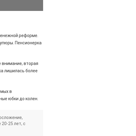
денежной реформе.
упюры. Пенсионерка
е внимание, вторая
ка лишилась более
емых в
ные юбки до колен.
лосложение,
20-25 лет, с