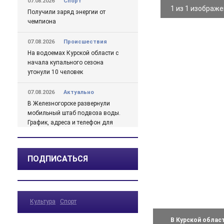
07.08.2026
Спорт
1 из 1 изображ
Получили заряд энергии от
чемпиона
07.08.2026
Происшествия
На водоемах Курской области с
начала купального сезона
утонули 10 человек
07.08.2026
Актуально
В Железногорске развернули
мобильный штаб подвоза воды.
График, адреса и телефон для
жалоб
07.08.2026
Актуально
ПОДПИСАТЬСЯ
Михайлов о проблемах с водой
в Железногорске подробно
07.08.2026
Актуально
Культура
Спорт
Какая погода ожидается в
Курской области в ближайшие
В Курской облас
дни