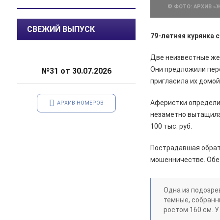
© ФОТО: АРХИВ «
07.08.2026
Общество
СВЕЖИЙ ВЫПУСК
В Курской области патрулируют
79-летняя курянка
леса
Две неизвестные же
06.08.2026
Происшествия
Они предложили пер
№31 от 30.07.2026
В Железногорске задержан
курьер мошенников из Сочи,
пригласила их домо
похитивший деньги у пенсионера
Аферистки определил
АРХИВ НОМЕРОВ
06.08.2026
Актуально
незаметно вытащила 
С 7 августа воду в
100 тыс. руб.
Железногорске будут подавать
по графику
Пострадавшая обрат
мошенничестве. Обе 
06.08.2026
Общество
В школе № 10 состоялась
встреча главы Железногорска с
жителями города
Одна из подозре
темные, собранны
06.08.2026
Общество
ростом 160 см. У
В Железногорске происходят