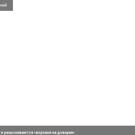
ений
ти разыскиваются «воровки на доверии»