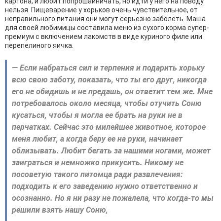
картона, и любит попрошайничать, но идти у него на поводу
нельзя. Пищеварение у хорьков очень чувствительное, от
неправильного питания они могут серьезно заболеть. Маша
для своей любимицы составила меню из сухого корма супер-
премиум с включением лакомств в виде куриного филе или
перепелиного яичка.
— Если набраться сил и терпения и подарить хорьку
всю свою заботу, показать, что ты его друг, никогда
его не обидишь и не предашь, он ответит тем же. Мне
потребовалось около месяца, чтобы отучить Соню
кусаться, чтобы я могла ее брать на руки не в
перчатках. Сейчас это милейшее животное, которое
меня любит, а когда беру ее на руки, начинает
облизывать. Любит бегать за нашими ногами, может
заиграться и немножко прикусить. Никому не
посоветую такого питомца ради развлечения:
подходить к его заведению нужно ответственно и
осознанно. Но я ни разу не пожалела, что когда-то мы
решили взять нашу Соню,