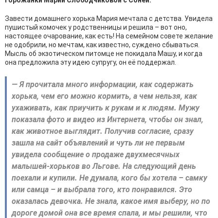
горожанки Марии Слободчиковой с Соней.
Завести домашнего хорька Мария мечтала с детства. Увидела
пушистый комочек у родственницы и решила – вот оно,
настоящее очарование, как есть! На семейном совете желание
не одобрили, но мечтам, как известно, суждено сбываться.
Мысль об экзотическом питомце не покидала Машу, и когда
она предложила эту идею супругу, он её поддержал.
— Я прочитала много информации, как содержать
хорька, чем его можно кормить, а чем нельзя, как
ухаживать, как приучить к рукам и к людям. Мужу
показала фото и видео из Интернета, чтобы он знал,
как животное выглядит. Получив согласие, сразу
зашла на сайт объявлений и чуть ли не первым
увидела сообщение о продаже двухмесячных
малышей-хорьков во Льгове. На следующий день
поехали и купили. Не думала, кого бы хотела – самку
или самца – и выбрала того, кто понравился. Это
оказалась девочка. Не знала, какое имя выберу, но по
дороге домой она все время спала, и мы решили, что