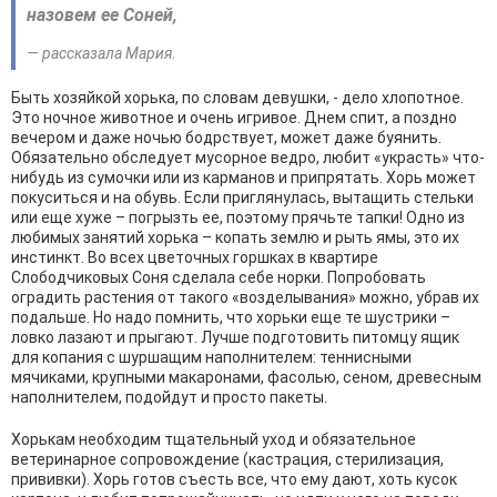
назовем ее Соней,
— рассказала Мария.
Быть хозяйкой хорька, по словам девушки, - дело хлопотное.
Это ночное животное и очень игривое. Днем спит, а поздно
вечером и даже ночью бодрствует, может даже буянить.
Обязательно обследует мусорное ведро, любит «украсть» что-
нибудь из сумочки или из карманов и припрятать. Хорь может
покуситься и на обувь. Если приглянулась, вытащить стельки
или еще хуже – погрызть ее, поэтому прячьте тапки! Одно из
любимых занятий хорька – копать землю и рыть ямы, это их
инстинкт. Во всех цветочных горшках в квартире
Слободчиковых Соня сделала себе норки. Попробовать
оградить растения от такого «возделывания» можно, убрав их
подальше. Но надо помнить, что хорьки еще те шустрики –
ловко лазают и прыгают. Лучше подготовить питомцу ящик
для копания с шуршащим наполнителем: теннисными
мячиками, крупными макаронами, фасолью, сеном, древесным
наполнителем, подойдут и просто пакеты.
Хорькам необходим тщательный уход и обязательное
ветеринарное сопровождение (кастрация, стерилизация,
прививки). Хорь готов съесть все, что ему дают, хоть кусок