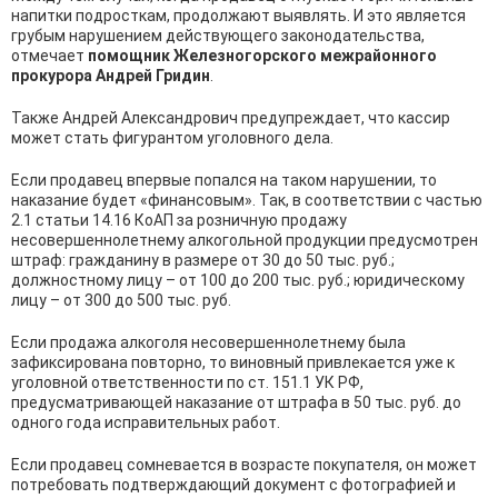
напитки подросткам, продолжают выявлять. И это является
грубым нарушением действующего законодательства,
отмечает
помощник Железногорского межрайонного
прокурора Андрей Гридин
.
Также Андрей Александрович предупреждает, что кассир
может стать фигурантом уголовного дела.
Если продавец впервые попался на таком нарушении, то
наказание будет «финансовым». Так, в соответствии с частью
2.1 статьи 14.16 КоАП за розничную продажу
несовершеннолетнему алкогольной продукции предусмотрен
штраф: гражданину в размере от 30 до 50 тыс. руб.;
должностному лицу – от 100 до 200 тыс. руб.; юридическому
лицу – от 300 до 500 тыс. руб.
Если продажа алкоголя несовершеннолетнему была
зафиксирована повторно, то виновный привлекается уже к
уголовной ответственности по ст. 151.1 УК РФ,
предусматривающей наказание от штрафа в 50 тыс. руб. до
одного года исправительных работ.
Если продавец сомневается в возрасте покупателя, он может
потребовать подтверждающий документ с фотографией и