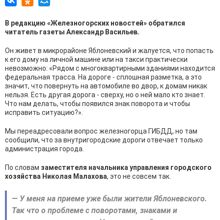
В редакцию «Железногорских новостей» обратился
читатель газеты Александр Васильев.
Он живет в микрорайоне Яблоневский и жалуется, что попасть
к его дому на личной машине или на такси практически
невозможно: «Рядом с многоквартирными зданиями находится
федеральная трасса. На дороге - сплошная разметка, а это
значит, что повернуть на автомобиле во двор, к домам никак
нельзя. Есть другая дорога - сверху, но о ней мало кто знает.
Что нам делать, чтобы появился знак поворота и чтобы
исправить ситуацию?».
Мы переадресовали вопрос железногорца ГИБДД, но там
сообщили, что за внутригородские дороги отвечает только
администрация города.
По словам
заместителя начальника управления городского
хозяйства Николая Малахова
, это не совсем так.
— У меня на приеме уже были жители Яблоневского.
Так что о проблеме с поворотами, знаками и