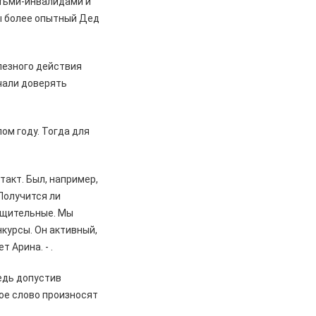
етьми-инвалидами и
ы более опытный Дед
лезного действия
ачали доверять
ом году. Тогда для
такт. Был, например,
 Получится ли
общительные. Мы
нкурсы. Он активный,
 Арина. - .
Ведь допустив
дое слово произносят