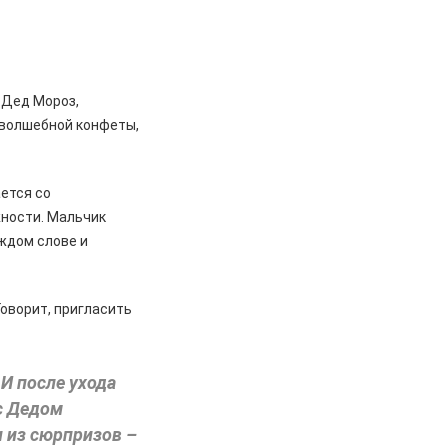
 Дед Мороз,
 волшебной конфеты,
ается со
жности. Мальчик
аждом слове и
оворит, пригласить
 И после ухода
 с Дедом
 из сюрпризов –