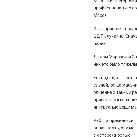
Мороза и Снегурочк
перемены, связанные с
профессионально со
улучшением дорожной
Мороз.
инфраструктуры
Илья приносит празд
06.08.2026
Происшествия
ЦДТ случайно. Снача
Сгорел дотла: железногорский
суд взыскал 1,5 млн рублей за
парню.
некачественный ремонт
автомобиля
Дедом Морозом и Сне
них это было тяжел
06.08.2026
Происшествия
Жительницу Железногорска
Есть дети, которые н
арестовали и забрали ребенка
случай, когда мальч
после пьяного дебоша в детском
саду
общение с такими ре
приезжали к мальчик
05.08.2026
Происшествия
интересные вещи мас
️В Железногорском районе
полицейские задержали по
Ребята признались, 
подозрению в мошенничестве
руководителя зооволонтеров
оплошность, они мог
с осторожностью.