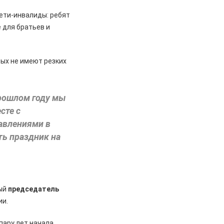
дети-инвалиды: ребят
е для братьев и
рых не имеют резких
прошлом году мы
сте с
авлениями в
ть праздник на
вый
председатель
ии.
пару лет начала