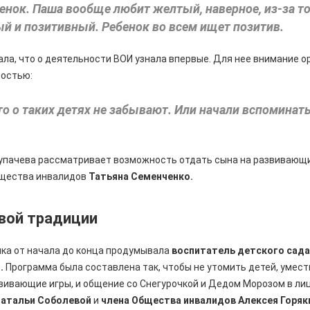
нок. Паша вообще любит желтый, наверное, из-за тог
ый и позитивный. Ребенок во всем ищет позитив.
ла, что о деятельности ВОИ узнала впервые. Для нее внимание о
ностью:
то о таких детях не забывают. Или начали вспоминать
упачева рассматривает возможность отдать сына на развивающи
бщества инвалидов
Татьяна Семенченко.
вой традиции
ика от начала до конца продумывала
воспитатель детского сада
.
Программа была составлена так, чтобы не утомить детей, умес
звивающие игры, и общение со Снегурочкой и Дедом Морозом в ли
Натальи Соболевой
и
члена Общества инвалидов Алексея Горяк