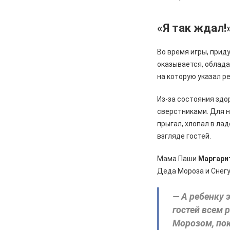
05.08.2026
Спорт
Два «золота» первенства России
«Я так ждал!
05.08.2026
Происшествия
В Железногорске подростки
Во время игры, при
разбили стекло в остановочном
оказывается, облада
павильоне
на которую указал р
05.08.2026
Общество
Из-за состояния здо
Пешеходную дорожку сделают в
7-м микрорайоне
сверстниками. Для 
прыгал, хлопал в ла
05.08.2026
Общество
взгляде гостей.
На заседании правительства
Курской области. Финансовые
Мама Паши
Маргари
санкции, жалобы и бензин
Деда Мороза и Снегу
05.08.2026
Актуально
Изъятие — единственный способ
— А ребенку э
спасти жизнь
гостей всем 
Морозом, пок