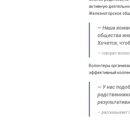
активную деятельнос
Железногорское общ
— Наша коман
общества инв
Хочется, что
— говорит волон
Волонтеры организац
эффективный коллек
— У нас подо
родственники
результатив
— рассказывает 