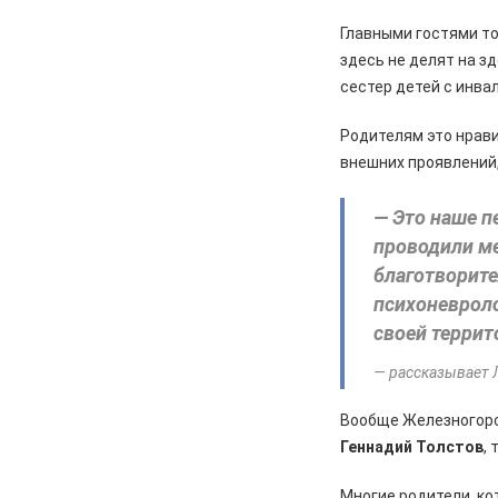
Главными гостями то
здесь не делят на з
сестер детей с инва
Родителям это нрави
внешних проявлений,
— Это наше п
проводили ме
благотворит
психоневроло
своей террит
— рассказывает 
Вообще Железногорс
Геннадий Толстов
,
Многие родители, ко