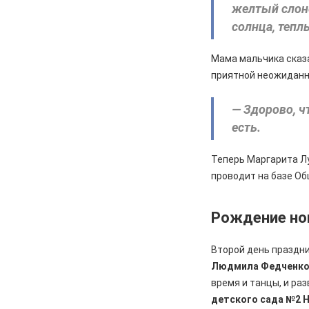
желтый слоне
солнца, тепл
Мама мальчика сказа
приятной неожидан
— Здорово, ч
есть.
Теперь Маргарита Л
проводит на базе О
Рождение но
Второй день праздн
Людмила Федченко
время и танцы, и ра
детского сада №2 