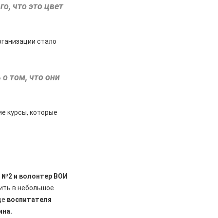
о, что это цвет
рганизации стало
 о том, что они
е курсы, которые
 №2 и волонтер ВОИ
тить в небольшое
це
воспитателя
ина.