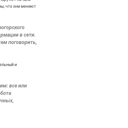
ны, что они меняют
ногорского
рмации в сети.
 кем поговорить,
тельный и
им: все или
абота
ечных,