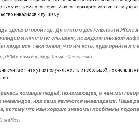
ть с участием волонтеров. И волонтеры организации тоже увере
ество инвалидов к лучшему.
да здесь второй год. До этого о деятельности Желез
алидов я ничего не слышала, не видела никакой инфо
бы люди все-таки знали, что им есть, куда прийти и с
тер ВОИ и мама инвалида Татьяна Семенченко.
ии считают, что у них получился хоть и небольшой, но очень дея
тив.
бралась команда людей, понимающих, о чем мы говор
 инвалидов, или сами являются инвалидами. Наша р
на, потому что нам хорошо знакомы проблемы подоп
Ольга Юст.