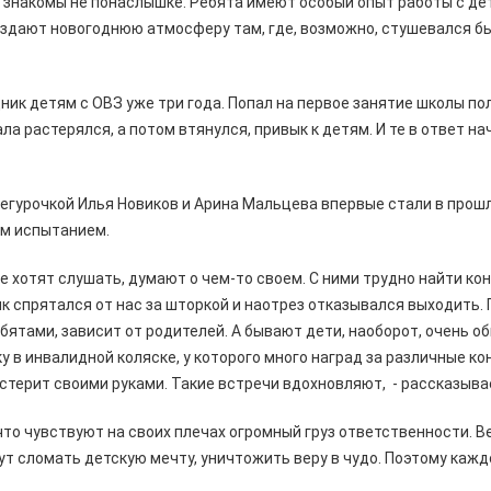
и знакомы не понаслышке. Ребята имеют особый опыт работы с д
здают новогоднюю атмосферу там, где, возможно, стушевался б
ник детям с ОВЗ уже три года. Попал на первое занятие школы по
ла растерялся, а потом втянулся, привык к детям. И те в ответ н
гурочкой Илья Новиков и Арина Мальцева впервые стали в прошл
ым испытанием.
е хотят слушать, думают о чем-то своем. С ними трудно найти кон
ик спрятался от нас за шторкой и наотрез отказывался выходить.
бятами, зависит от родителей. А бывают дети, наоборот, очень 
у в инвалидной коляске, у которого много наград за различные ко
терит своими руками. Такие встречи вдохновляют, - рассказывает
что чувствуют на своих плечах огромный груз ответственности. 
ут сломать детскую мечту, уничтожить веру в чудо. Поэтому каж