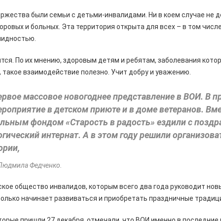
ржества были семьи с детьми-инвалидами. Ни в коем случае не 
доровых и больных. Эта территория открыта для всех – в том числ
лидностью.
тся. По их мнению, здоровым детям и ребятам, заболевания кото
 такое взаимодействие полезно. Учит добру и уважению.
ервое массовое новогоднее представление в ВОИ. В 
роприятие в детском приюте и в доме ветеранов. Вме
ельным фондом «Старость в радость» ездили с поздр
гический интернат. А в этом году решили организова
ории,
Людмила Федченко.
кое общество инвалидов, которым всего два года руководит но
 только начинает развиваться и приобретать праздничные традиц
торые пришли 27 декабря, отмечали, что ВОИ именно в последние 