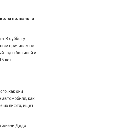
Школы полезного
а. В субботу
зным причинам не
й год в большой и
5 лет.
го, как они
н автомобиля, как
е из лифта, ищет
з жизни Деда