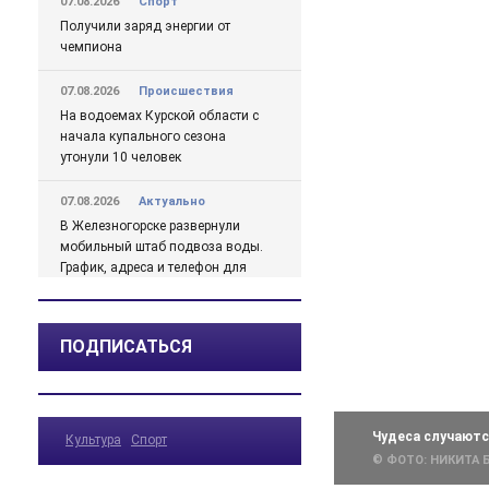
07.08.2026
Спорт
Получили заряд энергии от
чемпиона
07.08.2026
Происшествия
На водоемах Курской области с
начала купального сезона
утонули 10 человек
07.08.2026
Актуально
В Железногорске развернули
мобильный штаб подвоза воды.
График, адреса и телефон для
жалоб
07.08.2026
Актуально
ПОДПИСАТЬСЯ
Михайлов о проблемах с водой
в Железногорске подробно
07.08.2026
Актуально
Чудеса случают
Культура
Спорт
Какая погода ожидается в
© ФОТО: НИКИТА 
Курской области в ближайшие
дни