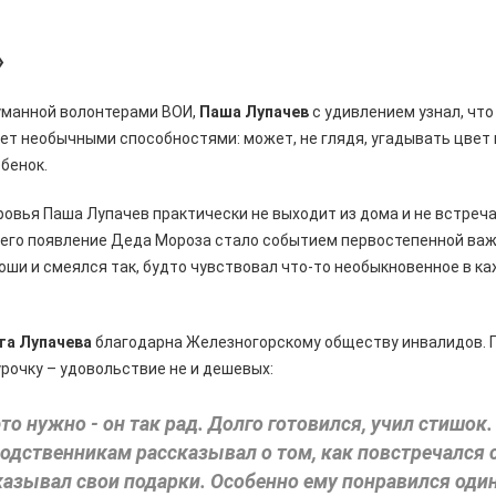
»
думанной волонтерами ВОИ,
Паша Лупачев
с удивлением узнал, что
ет необычными способностями: может, не глядя, угадывать цвет
ебенок.
ровья Паша Лупачев практически не выходит из дома и не встреч
него появление Деда Мороза стало событием первостепенной ва
доши и смеялся так, будто чувствовал что-то необыкновенное в к
та Лупачева
благодарна Железногорскому обществу инвалидов. Г
рочку – удовольствие не и дешевых:
то нужно - он так рад. Долго готовился, учил стишок.
родственникам рассказывал о том, как повстречался
азывал свои подарки. Особенно ему понравился один