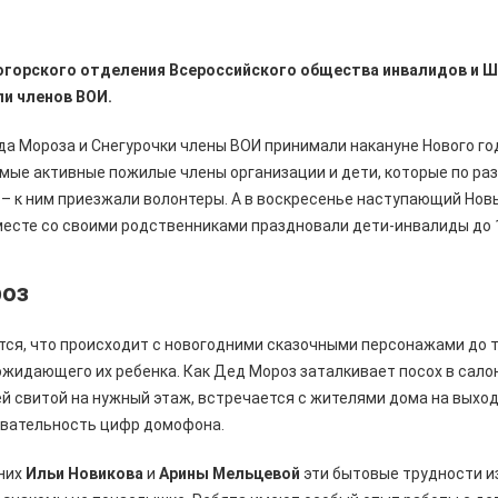
горского отделения Всероссийского общества инвалидов и 
ли членов ВОИ.
а Мороза и Снегурочки члены ВОИ принимали накануне Нового год
мые активные пожилые члены организации и дети, которые по ра
 – к ним приезжали волонтеры. А в воскресенье наступающий Новы
есте со своими родственниками праздновали дети-инвалиды до 1
роз
ся, что происходит с новогодними сказочными персонажами до то
 ожидающего их ребенка. Как Дед Мороз заталкивает посох в сало
й свитой на нужный этаж, встречается с жителями дома на выход
вательность цифр домофона.
них
Ильи Новикова
и
Арины Мельцевой
эти бытовые трудности и