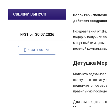
07.08.2026
Общество
СВЕЖИЙ ВЫПУСК
Волонтеры железно
В Курской области патрулируют
леса
действия поздрави
06.08.2026
Происшествия
Поздравления от Дед
№31 от 30.07.2026
В Железногорске задержан
подарки получили са
курьер мошенников из Сочи,
могут выйти из дома
похитивший деньги у пенсионера
веселой компании вм
АРХИВ НОМЕРОВ
06.08.2026
Актуально
С 7 августа воду в
Детушка Мо
Железногорске будут подавать
по графику
Мало кто задумывает
06.08.2026
Общество
окажутся в гостях у
В школе № 10 состоялась
поднимается со свое
встреча главы Железногорска с
правильную последо
жителями города
Для семнадцатилет
06.08.2026
Общество
В Железногорске происходят