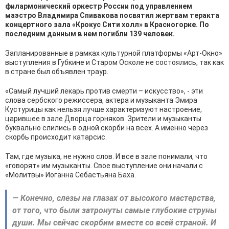
филармонический оркестр России под управлением
маэстро Владимира Спивакова посвятил жертвам теракта
концертного зала «Крокус Сити холл» в Красногорке. По
последним данным в нем погибли 139 человек.
Запланированные в рамках культурной платформы «Арт-Окно»
выступления в Губкине и Старом Осколе не состоялись, так как
в стране был объявлен траур.
«Самый лучший лекарь против смерти – искусство», - эти
слова сербского режиссера, актера и музыканта Эмира
Кустурицы как нельзя лучше характеризуют настроение,
царившее в зале Дворца горняков. Зрители и музыканты
буквально слились в одной скорби на всех. А именно через
скорбь происходит катарсис.
Там, где музыка, не нужно слов. И все в зале понимали, что
«говорят» им музыканты. Свое выступление они начали с
«Молитвы» Иоганна Себастьяна Баха.
— Конечно, слезы на глазах от высокого мастерства,
от того, что были затронуты самые глубокие струны
души. Мы сейчас скорбим вместе со всей страной. И