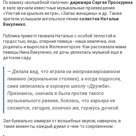
По взмаху «волшебной палочки»
дирижера Сергея Проскурина
в зале звучали известные музыкальные произведения:
«Улетай на крыльях ветра», «Запах женщины» и др. Также
зрители услышали ангельское пение
солистки Натальи
Вакуленко.
Публика приветствовала Наталью с особой теплотой и
гордостью, ведь, оперная певица - наша землячка, она
родилась и выросла в Железногорске. Как рассказала мама
певицы Нина Вакуленко, её дочь увлеклась музыкой еще в
детском саду.
— Делала вид, что играла на импровизированном
пианино (журнальном столике), а когда подросла,
сама записалась в хоровую школу «Дружба».
Признаюсь, сначала я была против такого
музыкального рвения, боялась, что карьера не
сложится, сегодня, конечно же, горжусь дочкой.
Зал буквально замирал от волшебных звуков, наверное, в
такие моменты, каждый думал о чем-то сокровенном…