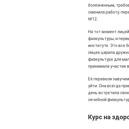
дорожного покрытия по улицам
болезненным, требов
Лесхозная – Дубравная
сменила работу, пер
№12.
04.08.2026
Общество
Железногорцы смогут привить
На тот момент лице
животных от бешенства
физкультуры, и перв
04.08.2026
Культура
институте. Это все 
Мы всюду там, где ждут победу
лицее царила дружн
физкультуре для ма
04.08.2026
Культура
принимала участие в
Железногорцев приглашают на
презентацию книги Ирины
Её перевели завучем
Кумовой «Герои и Музы»
уйти. Она всегда пр
04.08.2026
Общество
день встретила свою
«Крылатая пехота» – в строю
лечебной физкульту
Курс на здор