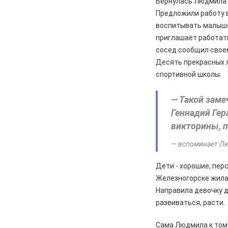
Вернулась Людмила в
разбили стекло в остановочном
Предложили работу в
павильоне
воспитывать малышей
05.08.2026
Общество
приглашает работать
Пешеходную дорожку сделают в
сосед сообщил своем
7-м микрорайоне
Десять прекрасных л
спортивной школы.
05.08.2026
Общество
На заседании правительства
— Такой заме
Курской области. Финансовые
санкции, жалобы и бензин
Геннадий Гер
викторины, п
05.08.2026
Актуально
Изъятие — единственный способ
— вспоминает Л
спасти жизнь
Дети - хорошие, пер
05.08.2026
Общество
Железногорске жила 
Железногорцев приглашают
Направила девочку д
выбрать народного участкового
развиваться, расти.
04.08.2026
Общество
Сама Людмила к тому
Начинается капитальный ремонт