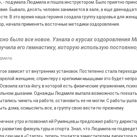
», - подумала Людмила и пошла инструктором. Было приятно при
вие. Бывало, десять человек занимается в зале, а еще двенадцат
есте. В это время наша героиня создала группу здоровья для женщ
ор, начала применять восточные методики оздоровления.
сно было все новое. Узнала о курсах оздоровления 
зучила его гимнастику, которую использую постоянно
дмила.
огое зависит от внутренних установок. Постепенно стала переходи
, зрелой женщине, спринтеру с крепкими мышцами это будет непрос
 Освоила хатха-йогу, в которой есть физические упражнения, псих
ильном дыхании. Однажды Людмиле выпала возможность поехать 
ытались чинить на работе, остановить ее не могли. С работы ушла
ыть дома, осмыслить все, а группу свою вести по-прежнему.
лнечное утро и позвонил ей Румянцев,ы предложил работу директо
 развитию физкультуры и спорта. Знал, что Людмила не подведет,
ла секции в «Старте», теперь трудится заместителем директора 