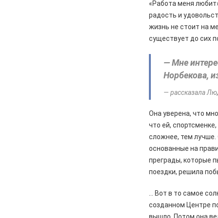
«Работа меня любит
радость и удовольст
жизнь не стоит на м
существует до сих п
— Мне интере
Норбекова, и
— рассказала Лю
Она уверена, что мн
что ей, спортсменке
сложнее, тем лучше.
основанные на прав
преграды, которые п
поездки, решила поб
… Вот в то самое со
созданном Центре по
вышло. Потом она ве