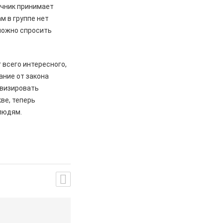
очник принимает
м в группе нет
 можно спросить
 всего интересного,
ание от закона
ивизировать
ве, теперь
 людям.