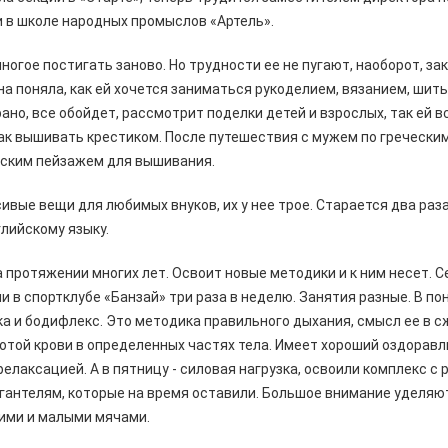
 в школе народных промыслов «Артель».
ногое постигать заново. Но трудности ее не пугают, наоборот, з
она поняла, как ей хочется заниматься рукоделием, вязанием, шит
ано, все обойдет, рассмотрит поделки детей и взрослых, так ей в
как вышивать крестиком. После путешествия с мужем по гречески
рским пейзажем для вышивания.
вые вещи для любимых внуков, их у нее трое. Старается два раза
глийскому языку.
а протяжении многих лет. Освоит новые методики и к ним несет. С
 в спортклубе «Банзай» три раза в неделю. Занятия разные. В по
а и бодифлекс. Это методика правильного дыхания, смысл ее в с
отой крови в определенных частях тела. Имеет хороший оздорав
 релаксацией. А в пятницу - силовая нагрузка, освоили комплекс с
гантелям, которые на время оставили. Большое внимание уделяю
ими и малыми мячами.