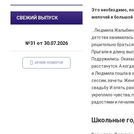
Сгорел дотла: железногорский
Это необходимо, по
суд взыскал 1,5 млн рублей за
мелочей и большой 
некачественный ремонт
СВЕЖИЙ ВЫПУСК
автомобиля
…Людмила Жалыбина р
06.08.2026
Происшествия
детства занималась 
Жительницу Железногорска
№31 от 30.07.2026
решительно браться 
арестовали и забрали ребенка
Прыгали в длину, вы
после пьяного дебоша в детском
саду
Подружились. Оказал
АРХИВ НОМЕРОВ
расстанутся. А когд
05.08.2026
Происшествия
а Людмила пошла в х
️В Железногорском районе
сессии, зачеты. Жен
полицейские задержали по
свадьбу. И опять ра
подозрению в мошенничестве
руководителя зооволонтеров
укрепляло чувства, п
радостями и печаля
05.08.2026
Спорт
Два «золота» первенства России
Школьные г
05.08.2026
Происшествия
В Железногорске подростки