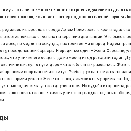
тому что главное – позитивное настроение, умение отделять 
интерес к жизни, - считает тренер оздоровительной группы 
одилась и выросла в городе Артем Приморского края, недалеко 
в спортивной школе. Бегала на короткие дистанции. Это было в ее
за дело, не медля ни секунды, настроится – и вперед. Рядом тре
соту, преодолевали барьеры. И среди них один – Женя. Хороший, у
ось, что у них много общего, даже месяц и год рождения один. Ду
а окончили школу, то пути-дорожки влюбленных разошлись. Женя 
абаровский спортивный институт. Учеба грустить не давала: заня
я после армии уехал в Железногорск, а зимой к нему приехала Лю
злука - молодая жена уехала доучиваться. Но судьба их хранила, р
омогало понять главное: жизнь у них теперь одна на двоих, общая
ми.
оды