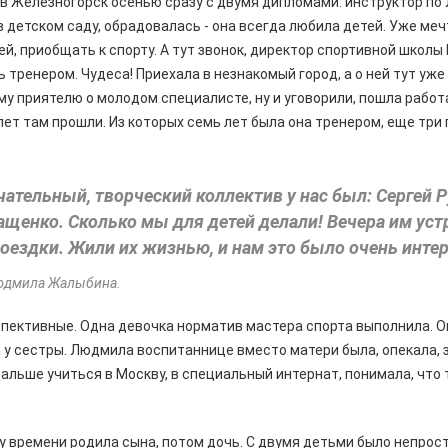
 Железногорск осенью сразу с двумя дипломами: инструктор по 
 детском саду, обрадовалась - она всегда любила детей. Уже меч
, приобщать к спорту. А тут звонок, директор спортивной школ
 тренером. Чудеса! Приехала в незнакомый город, а о ней тут уже
у приятелю о молодом специалисте, ну и уговорили, пошла работ
ет там прошли. Из которых семь лет была она тренером, еще три
чательный, творческий коллектив у нас был: Сергей 
ащенко. Сколько мы для детей делали! Вечера им уст
оездки. Жили их жизнью, и нам это было очень интер
юдмила Жалыбина.
спективные. Одна девочка норматив мастера спорта выполнила. Он
у сестры. Людмила воспитаннице вместо матери была, опекала, 
альше учиться в Москву, в специальный интернат, понимала, что
 времени родила сына, потом дочь. С двумя детьми было непрост