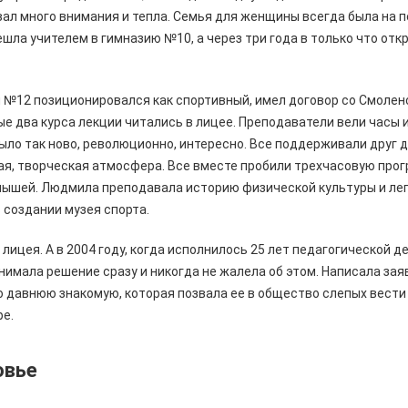
ал много внимания и тепла. Семья для женщины всегда была на п
ешла учителем в гимназию №10, а через три года в только что от
й №12 позиционировался как спортивный, имел договор со Смоле
ые два курса лекции читались в лицее. Преподаватели вели часы и 
было так ново, революционно, интересно. Все поддерживали друг д
ая, творческая атмосфера. Все вместе пробили трехчасовую прог
лышей. Людмила преподавала историю физической культуры и лег
 создании музея спорта.
 лицея. А в 2004 году, когда исполнилось 25 лет педагогической 
инимала решение сразу и никогда не жалела об этом. Написала зая
 давнюю знакомую, которая позвала ее в общество слепых вести
ре.
овье