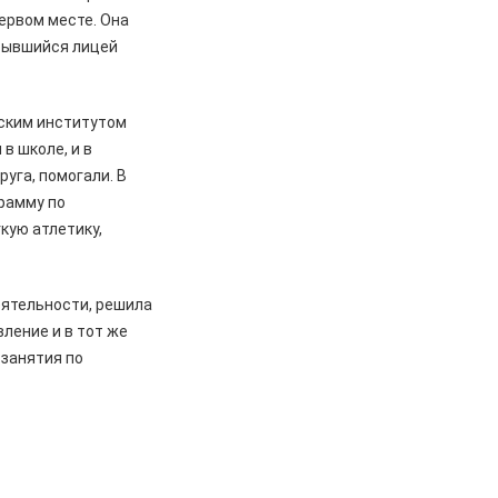
ервом месте. Она
крывшийся лицей
нским институтом
в школе, и в
руга, помогали. В
рамму по
кую атлетику,
деятельности, решила
вление и в тот же
 занятия по