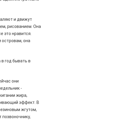
акаляют и движут
ьем, рисованием. Она
се это нравится.
м островам, она
 в год бывать в
ейчас они
недельник -
жигании жира,
ливающий эффект. В
 резиновым жгутом,
т позвоночнику,