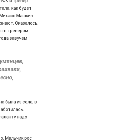
ЛФК и тренер.
тала, как будет
ы Михаил Машкин
 знают. Оказалось,
ать тренером.
 года завучем
Румянцев,
раивали,
есно,
а была из села, в
заботилась.
 таланту надо
о. Мальчик рос