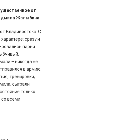
существенное от
Людмила Жалыбина.
от Владивостока. С
 характере: сразу и
нировались парни.
лыбчивый.
мали – никогда не
отправился в армию,
тия, тренировки,
дмила, сыграли
асстояние только
, со всеми