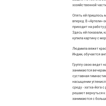
хозяйственной части
Опять ей пришлось м
вперед. В «Артели» 
приходит на работу р
Здесь ей показали, 
купила картину с мо
Людмила вяжет краси
Индии, обучается ан
Группу свою ведет н
занимаются вечерами
суставная гимнастик
насыщении углекисл
среду - хатха-йога с
решают вернуться к 
занимаются с больш