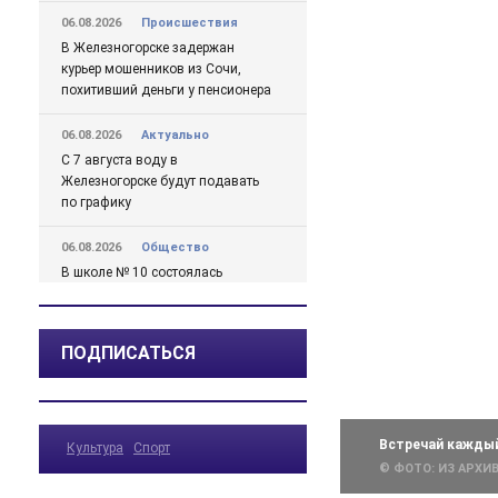
06.08.2026
Происшествия
В Железногорске задержан
курьер мошенников из Сочи,
похитивший деньги у пенсионера
06.08.2026
Актуально
С 7 августа воду в
Железногорске будут подавать
по графику
06.08.2026
Общество
В школе № 10 состоялась
встреча главы Железногорска с
жителями города
ПОДПИСАТЬСЯ
06.08.2026
Общество
В Железногорске происходят
перемены, связанные с
улучшением дорожной
Встречай каждый
Культура
Спорт
инфраструктуры
© ФОТО: ИЗ АРХ
06.08.2026
Происшествия