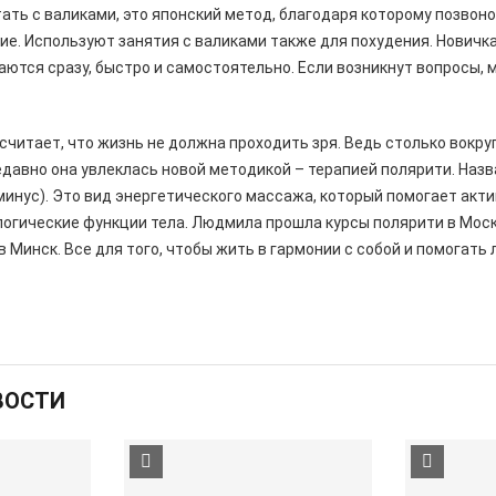
ать с валиками, это японский метод, благодаря которому позвон
е. Используют занятия с валиками также для похудения. Новичка
аются сразу, быстро и самостоятельно. Если возникнут вопросы,
итает, что жизнь не должна проходить зря. Ведь столько вокруг
Недавно она увлеклась новой методикой – терапией полярити. Назв
минус). Это вид энергетического массажа, который помогает акт
огические функции тела. Людмила прошла курсы полярити в Моск
в Минск. Все для того, чтобы жить в гармонии с собой и помогать
ВОСТИ