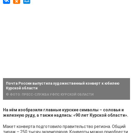
Почта России выпустила художественный конверт к юбилею
Курской области
© ФОТО: ПРЕСС-СЛУЖБА УФПС КУРСКОЙ ОБЛАСТИ
На нём изобразили главные курские символы – соловья и
железную руду, а также надпись: «90 лет Курской области».
Макет конверта подготовило правительство региона. Общий
тираж – 250 тысяч экземпляров. Конверты можно приобрести