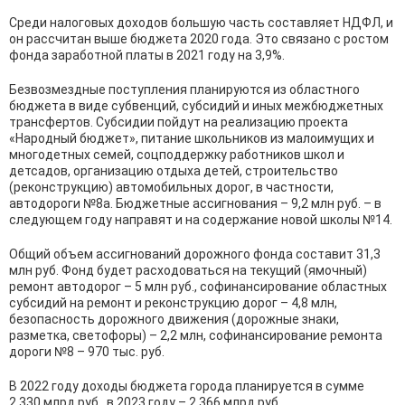
Среди налоговых доходов большую часть составляет НДФЛ, и
он рассчитан выше бюджета 2020 года. Это связано с ростом
фонда заработной платы в 2021 году на 3,9%.
Безвозмездные поступления планируются из областного
бюджета в виде субвенций, субсидий и иных межбюджетных
трансфертов. Субсидии пойдут на реализацию проекта
«Народный бюджет», питание школьников из малоимущих и
многодетных семей, соцподдержку работников школ и
детсадов, организацию отдыха детей, строительство
(реконструкцию) автомобильных дорог, в частности,
автодороги №8а. Бюджетные ассигнования – 9,2 млн руб. – в
следующем году направят и на содержание новой школы №14.
Общий объем ассигнований дорожного фонда составит 31,3
млн руб. Фонд будет расходоваться на текущий (ямочный)
ремонт автодорог – 5 млн руб., софинансирование областных
субсидий на ремонт и реконструкцию дорог – 4,8 млн,
безопасность дорожного движения (дорожные знаки,
разметка, светофоры) – 2,2 млн, софинансирование ремонта
дороги №8 – 970 тыс. руб.
В 2022 году доходы бюджета города планируется в сумме
2,330 млрд руб., в 2023 году – 2,366 млрд руб.