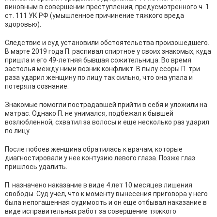
виновным в совершении преступления, предусмотренного ч. 1
ст. 111 УК РФ (умышленное причинение тяжкого вреда
здоровью).
Следствие и суд установили обстоятельства произошедшего.
В марте 2019 года П. распивал спиртное у своих знакомых, куда
пришла и его 49-летняя бывшая сожительница. Во время
застолья между ними возник конфликт. В пылу ссоры П. три
раза ударил женщину по лицу так сильно, что она упала и
потеряла сознание.
Знакомые помогли пострадавшей прийти в себя и уложили на
матрас. Однако П. не унимался, подбежал к бывшей
возлюбленной, схватил за волосы и еще несколько раз ударил
по лицу.
После побоев женщина обратилась к врачам, которые
диагностировали у нее контузию левого глаза. Позже глаз
пришлось удалить.
П. назначено наказание в виде 4 лет 10 месяцев лишения
свободы. Суд учел, что к моменту вынесения приговора у него
была непогашенная судимость и он еще отбывал наказание в
виде исправительных работ за совершение тяжкого