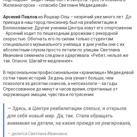
Железногорске - «спасибо Светлане Медведевой».
Арсений Павлов
из Йошкар-Олы – незрячий уже много лет. До
приезда в наш город пенсионер был на реабилитации в
Волоколамске. Другие ученики Центра зовут его спортсменом
- Арсений ходит по пешеходным дорожкам с рекордной
скоростью. Обогнать его по силам только студентам
специального музыкального училища: в дни учебы они с их
абсолютным слухом просто летали по улицам. Светлана
Ивановна семенила следом и одергивала: «Ребят, нельзя же
так. Опасно. Шагайте медленнее».
В персональном профессиональном «хранилище» Медведевой
сотни таких историй. За день она узнает больше, чем
психологи за десятки сеансов, а непсихологи – за годы.
Спрессованное до минут и часов время, спрятанные от
окружающих эмоции, чувства и потрясения.
— Здесь, в Центре реабилитации слепых, я открыла
для себя новый мир. Да, так. Стала обращать
внимание на детали, на какие прежде не реагировала,
— делится Светлана Ивановна.