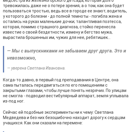
медсестра из железногорского детсада, которая долго
тревожилась даже не о потере зрения, а о том, как она будет
пользоваться тростью, ведь все в городе ее знают; водитель,
у которого до болезни - до полной темноты - погибла жена и
остались на руках маленькие дочки; талантливая поэтесса,
которая, помимо страшного диагноза, стойко перенесла
известие о своей бездетности, измену и бегство мужа,
вырастила брошенных им, чужих для нее, ребятишек...
— Мы с выпускниками не забываем друг друга. Это и
невозможно,
— уверена Светлана Ивановна.
Когда-то давно, в первый год преподавания в Центре, она
сама пыталась передвигаться по его помещениям с
закрытыми глазами, чтобы лучше понять незрячих. По улицам
не смогла - подводил вестибулярный аппарат, земля уплывала
из-под ног.
Сейчас ей подобные эксперименты ни к чему: Светлана
Медведева и без них безошибочно находит дорогу к сердцам
учащихся. Как они сказали на перемене: