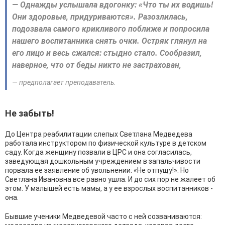
— Однажды услышала вдогонку: «Что ты их водишь!
Они здоровые, придуриваются». Разозлилась,
подозвала самого крикливого поближе и попросила
нашего воспитанника снять очки. Остряк глянул на
его лицо и весь сжался: стыдно стало. Сообразил,
наверное, что от беды никто не застрахован,
— предполагает преподаватель.
Не забыть!
До Центра реабилитации слепых Светлана Медведева
работала инструктором по физической культуре в детском
саду. Когда женщину позвали в ЦРС и она согласилась,
заведующая дошкольным учреждением в запальчивости
порвала ее заявление об увольнении: «Не отпущу!». Но
Светлана Ивановна все равно ушла. И до сих пор не жалеет об
этом. У малышей есть мамы, а у ее взрослых воспитанников -
она.
Бывшие ученики Медведевой часто с ней созваниваются: