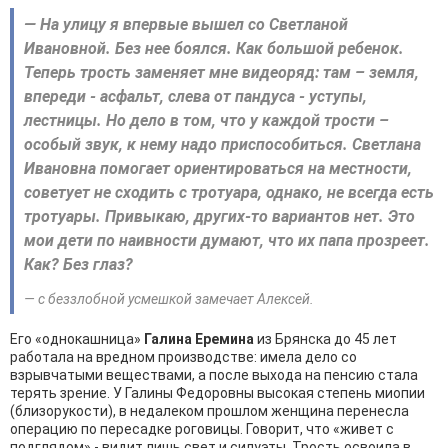
— На улицу я впервые вышел со Светланой
Ивановной. Без нее боялся. Как большой ребенок.
Теперь трость заменяет мне видеоряд: там – земля,
впереди - асфальт, слева от пандуса - уступы,
лестницы. Но дело в том, что у каждой трости –
особый звук, к нему надо приспособиться. Светлана
Ивановна помогает ориентироваться на местности,
советует не сходить с тротуара, однако, не всегда есть
тротуары. Привыкаю, других-то вариантов нет. Это
мои дети по наивности думают, что их папа прозреет.
Как? Без глаз?
— с беззлобной усмешкой замечает Алексей.
Его «однокашница»
Галина Еремина
из Брянска до 45 лет
работала на вредном производстве: имела дело со
взрывчатыми веществами, а после выхода на пенсию стала
терять зрение. У Галины Федоровны высокая степень миопии
(близорукости), в недалеком прошлом женщина перенесла
операцию по пересадке роговицы. Говорит, что «живет с
подглядом» - видит лишь свет и силуэты. Трость освоила в