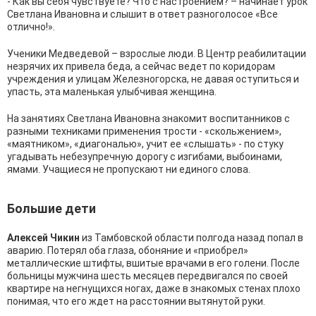
- Как вы себя чувствуете? Что с настроением? – начинает урок
Светлана Ивановна и слышит в ответ разноголосое «Все
отлично!».
Ученики Медведевой – взрослые люди. В Центр реабилитации
незрячих их привела беда, а сейчас ведет по коридорам
учреждения и улицам Железногорска, не давая оступиться и
упасть, эта маленькая улыбчивая женщина.
На занятиях Светлана Ивановна знакомит воспитанников с
разными техниками применения трости - «скольжением»,
«маятником», «диагональю», учит ее «слышать» - по стуку
угадывать небезупречную дорогу с изгибами, выбоинами,
ямами. Учащиеся не пропускают ни единого слова.
Большие дети
Алексей Чикин
из Тамбовской области полгода назад попал в
аварию. Потерял оба глаза, обоняние и «приобрел»
металлические штифты, вшитые врачами в его голени. После
больницы мужчина шесть месяцев передвигался по своей
квартире на негнущихся ногах, даже в знакомых стенах плохо
понимая, что его ждет на расстоянии вытянутой руки.