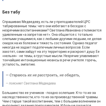
Без табу
Спрашиваю Медведеву, есть ли у преподавателей ЦРС
табуированные темы: чего они избегают в беседах с
незрячими воспитанниками? Светлана Ивановна откликается
удивленным «а запретов нет». Она общается с тотально
слепыми учащимися, как с любыми другими людьми, не делая
скидок на их болезни и тяжесть состояния. Однако педагог
никогда не задает подопечным личных вопросов. Если
захотят, сами зайдут на эту территорию и раскроют душу. Ее
«нельзя» - не темы, а грустные мысли. Незрячие улавливают
тончайшие интонационные нюансы в речи учителя: горечь,
усталость, эмпатию.
— Стараюсь их не расстроить, не обидеть,
— поясняет Светлана Медведева.
Большинство ее учеников - поздно ослепшие. Кто-то из-за
наследственности, кто-то из-за производственной травмы.
Чем старше такой воспитанник, тем с большим волнением он
выполняет задания преподавателя. И больше радуется