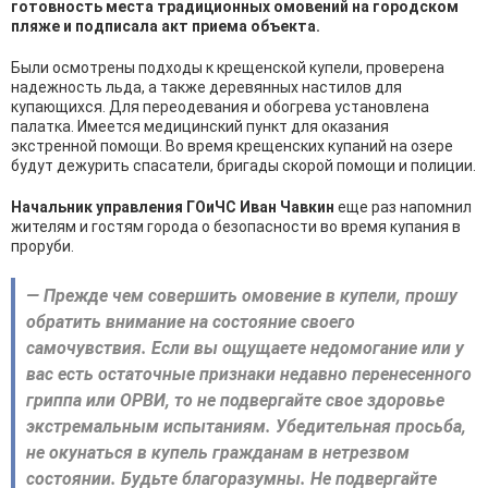
готовность места традиционных омовений на городском
пляже и подписала акт приема объекта.
Были осмотрены подходы к крещенской купели, проверена
надежность льда, а также деревянных настилов для
купающихся. Для переодевания и обогрева установлена
палатка. Имеется медицинский пункт для оказания
экстренной помощи. Во время крещенских купаний на озере
будут дежурить спасатели, бригады скорой помощи и полиции.
Начальник управления ГОиЧС Иван Чавкин
еще раз напомнил
жителям и гостям города о безопасности во время купания в
проруби.
— Прежде чем совершить омовение в купели, прошу
обратить внимание на состояние своего
самочувствия. Если вы ощущаете недомогание или у
вас есть остаточные признаки недавно перенесенного
гриппа или ОРВИ, то не подвергайте свое здоровье
экстремальным испытаниям. Убедительная просьба,
не окунаться в купель гражданам в нетрезвом
состоянии. Будьте благоразумны. Не подвергайте