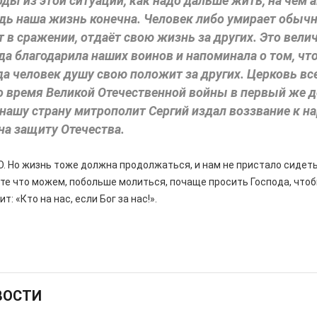
ды из этой ситуации, как надо дальше жить, на чем 
дь наша жизнь конечна. Человек либо умирает обыч
т в сражении, отдаёт свою жизнь за других. Это вели
да благодарила наших воинов и напоминала о том, чт
да человек душу свою положит за других. Церковь вс
о время Великой Отечественной войны в первый же 
нашу страну митрополит Сергий издал воззвание к на
на защиту Отечества.
О. Но жизнь тоже должна продолжаться, и нам не пристало сидеть
те что можем, побольше молиться, почаще просить Господа, чтоб
: «Кто на нас, если Бог за нас!».
ВОСТИ