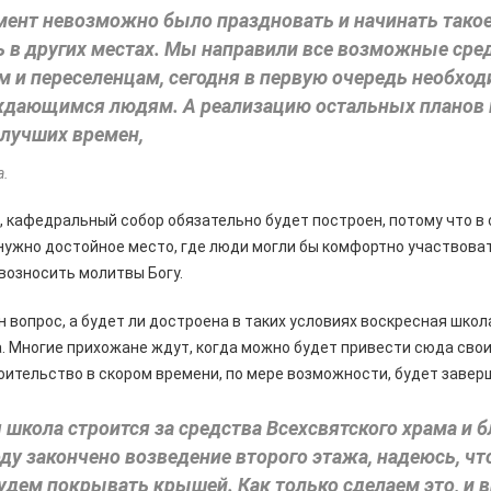
мент невозможно было праздновать и начинать такое
 в других местах. Мы направили все возможные сре
 и переселенцам, сегодня в первую очередь необход
ждающимся людям. А реализацию остальных планов
 лучших времен,
а.
, кафедральный собор обязательно будет построен, потому что в
нужно достойное место, где люди могли бы комфортно участвова
возносить молитвы Богу.
н вопрос, а будет ли достроена в таких условиях воскресная школ
. Многие прихожане ждут, когда можно будет привести сюда свои
роительство в скором времени, по мере возможности, будет завер
 школа строится за средства Всехсвятского храма и 
ду закончено возведение второго этажа, надеюсь, что
удем покрывать крышей. Как только сделаем это, и 