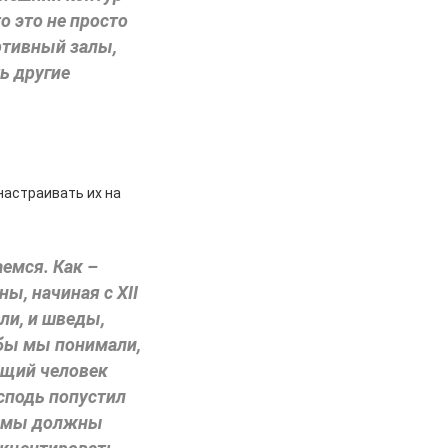
о это не просто
ртивный залы,
ь другие
настраивать их на
аемся. Как –
ны, начиная с XII
али, и шведы,
обы мы понимали,
ющий человек
осподь попустил
то мы должны