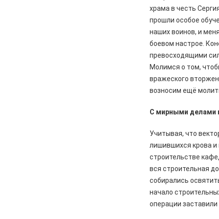
05.08.2026
Спорт
храма в честь Серги
Два «золота» первенства России
прошли особое обуче
наших воинов, и меня
05.08.2026
Происшествия
боевом настрое. Кон
В Железногорске подростки
превосходящими сила
разбили стекло в остановочном
павильоне
Молимся о том, чтоб
вражеского вторжен
05.08.2026
Общество
возносим ещё молитв
Пешеходную дорожку сделают в
7-м микрорайоне
С мирными делами
05.08.2026
Общество
Учитывая, что векто
На заседании правительства
лишившихся крова и 
Курской области. Финансовые
санкции, жалобы и бензин
строительстве кафе
вся строительная до
05.08.2026
Актуально
собирались освятить
Изъятие — единственный способ
начало строительных
спасти жизнь
операции заставили 