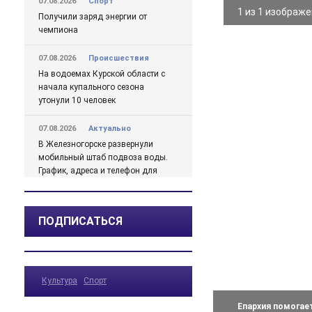
07.08.2026
Спорт
1 из 1 изображ
Получили заряд энергии от
чемпиона
07.08.2026
Происшествия
На водоемах Курской области с
начала купального сезона
утонули 10 человек
07.08.2026
Актуально
В Железногорске развернули
мобильный штаб подвоза воды.
График, адреса и телефон для
жалоб
07.08.2026
Актуально
ПОДПИСАТЬСЯ
Михайлов о проблемах с водой
в Железногорске подробно
07.08.2026
Актуально
Культура
Спорт
Какая погода ожидается в
Курской области в ближайшие
Епархия помогае
дни