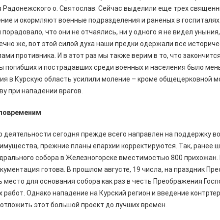
я Радонежского о. Святослав. Сейчас выделили еще трех священн
ние и окормляют военные подразделения и раненых в госпиталях
 порадовало, что они не отчаялись, ни у одного я не видел уныния
ечно же, вот этой силой духа наши предки одержали все историч
ми противника. И в этот раз мы также верим в то, что закончитс
ы погибших и пострадавших среди военных и населения было мен
ия в Курскую область усилили моление – кроме общецерковной м
у при нападении врагов.
 повременим
р деятельности сегодня прежде всего направлен на поддержку во
имущества, прежние планы епархии корректируются. Так, ранее ш
дрального собора в Железногорске вместимостью 800 прихожан.
кументация готова. В прошлом августе, 19 числа, на праздник Пр
 место для основания собора как раз в честь Преображения Госп
 работ. Однако нападение на Курский регион и введение контрт
отложить этот большой проект до лучших времен.