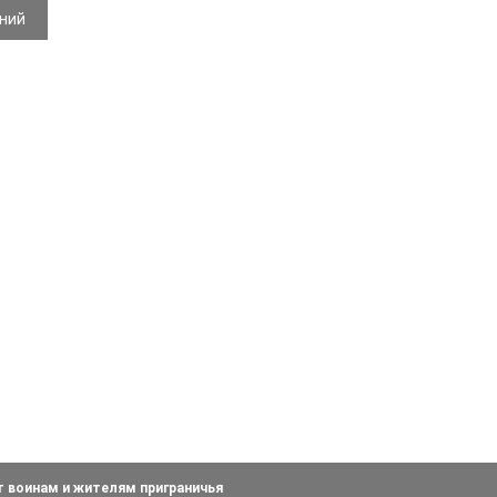
ений
т воинам и жителям приграничья