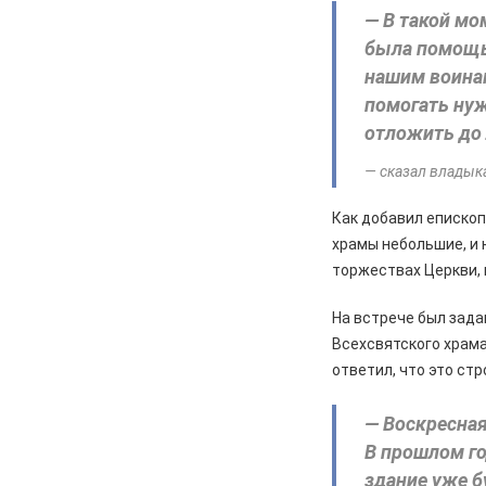
— В такой мо
была помощь
нашим воинам
помогать ну
отложить до
— сказал владык
Как добавил епископ
храмы небольшие, и 
торжествах Церкви, 
На встрече был зада
Всехсвятского храма
ответил, что это ст
— Воскресная
В прошлом го
здание уже б