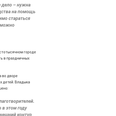
 дело – нужна
дства на помощь
имо стараться
 можно
 стотысячном городе
ть в праздничных
а во дворе
х детей. Владыка
шено:
благотворителей.
 в этом году
внешний контур