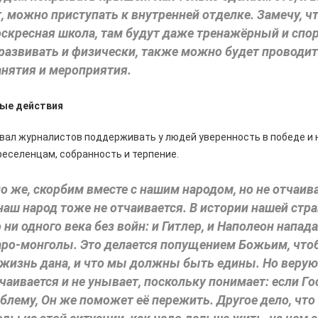
, можно приступать к внутренней отделке. Замечу, чт
скресная школа, там будут даже тренажёрный и спо
развивать и физически, также можно будет проводит
нятия и мероприятия.
ные действия
вал журналистов поддерживать у людей уверенность в победе и 
еселенцам, собранность и терпение.
о же, скорбим вместе с нашим народом, но не отчаив
 наш народ тоже не отчаивается. В истории нашей стра
 ни одного века без войн: и Гитлер, и Наполеон напад
таро-монголы. Это делается попущением Божьим, чт
 жизнь дана, и что мы должны быть едины. Но веру
тчаивается и не унывает, поскольку понимает: если Г
блему, Он же поможет её пережить. Другое дело, ч