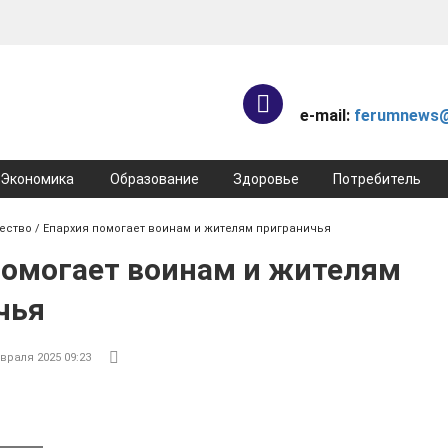
e-mail:
ferumnews@
Экономика
Образование
Здоровье
Потребитель
ество
/ Епархия помогает воинам и жителям приграничья
помогает воинам и жителям
чья
враля 2025 09:23