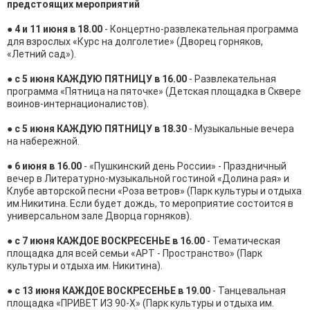
предстоящих мероприятий
●
4 и 11 июня в 18.00
- Концертно-развлекательная программа
для взрослых «Курс на долголетие» (Дворец горняков,
«Летний сад»).
●
с 5 июня КАЖДУЮ ПЯТНИЦУ в 16.00
- Развлекательная
программа «Пятница на пяточке» (Детская площадка в Сквере
воинов-интернационалистов).
●
с 5 июня КАЖДУЮ ПЯТНИЦУ в 18.30
- Музыкальные вечера
на набережной.
●
6 июня в 16.00
- «Пушкинский день России» - Праздничный
вечер в Литературно-музыкальной гостиной «Долина рая» и
Клубе авторской песни «Роза ветров» (Парк культуры и отдыха
им.Никитина. Если будет дождь, то мероприятие состоится в
универсальном зале Дворца горняков).
●
с 7 июня КАЖДОЕ ВОСКРЕСЕНЬЕ в 16.00
- Тематическая
площадка для всей семьи «АРТ - Пространство» (Парк
культуры и отдыха им. Никитина).
●
с 13 июня КАЖДОЕ ВОСКРЕСЕНЬЕ в 19.00
- Танцевальная
площадка «ПРИВЕТ ИЗ 90-Х» (Парк культуры и отдыха им.