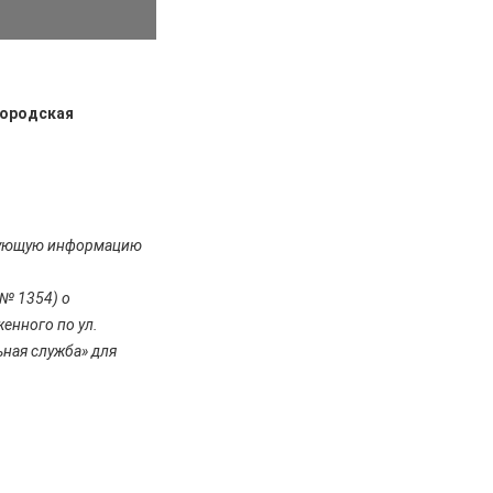
Городская
едующую информацию
№ 1354) о
енного по ул.
ьная служба» для