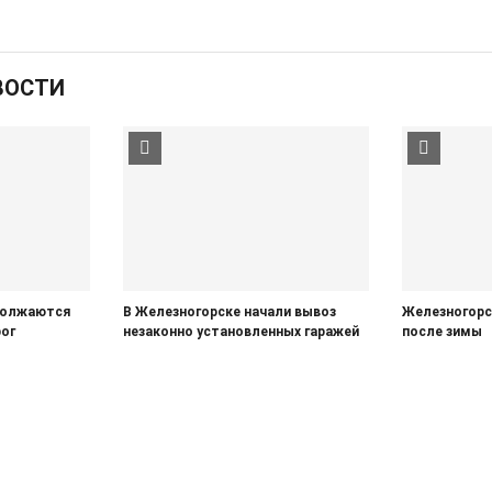
ВОСТИ
должаются
В Железногорске начали вывоз
Железногорс
ог
незаконно установленных гаражей
после зимы