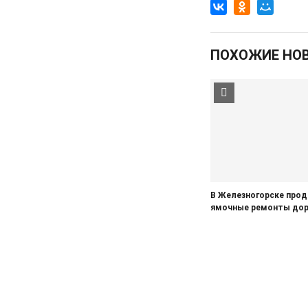
7-м микрорайоне
05.08.2026
Общество
ПОХОЖИЕ НО
На заседании правительства
Курской области. Финансовые
санкции, жалобы и бензин
05.08.2026
Актуально
Изъятие — единственный способ
спасти жизнь
05.08.2026
Общество
Железногорцев приглашают
выбрать народного участкового
В Железногорске про
ямочные ремонты дор
04.08.2026
Общество
Начинается капитальный ремонт
дорожного покрытия по улицам
Лесхозная – Дубравная
04.08.2026
Общество
Железногорцы смогут привить