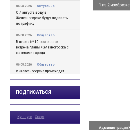
1 из 2 изображ
06.08.2026
Актуально
С 7 августа воду в
Железногорске будут подавать
по графику
06.08.2026
Общество
В школе № 10 состоялась
встреча главы Железногорска с
жителями города
06.08.2026
Общество
В Железногорске происходят
перемены, связанные с
улучшением дорожной
инфраструктуры
ПОДПИСАТЬСЯ
06.08.2026
Происшествия
Сгорел дотла: железногорский
суд взыскал 1,5 млн рублей за
Культура
Спорт
некачественный ремонт
автомобиля
Администрация Ж