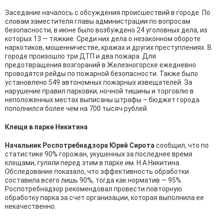
Заседание началось с обсуждения происшествий в городе. По
словам заместителя главы администрации по вопросам
безопасности, в июне было возбуждено 24 уголовных дела, из
которых 13 — тяжкие. Среди них дела о незаконном обороте
наркотиков, мошенничестве, кражах и других преступлениях. В
городе произошло три ДТП и два пожара. Для
предотвращения возгораний в Железногорске ежедневно
проводятся рейды по пожарной безопасности. Также было
установлено 549 автономных пожарных извещателей. За
нарушение правил парковки, ночной тишины и торговлю в
неположенных местах выписаны штрафы – бюджет города
пополнился более чем на 700 тысяч рублей.
Клещи в парке Никитина
Начальник Роспотребнадзора Юрий Сирота
сообщил, что по
статистике 90% горожан, укушенных за последнее время
клещами, гуляли перед этим в парке им. Н.А.Никитина.
Обследование показало, что эффективность обработки
составила всего лишь 90%, тогда как норматив — 95%.
Роспотребнадзор рекомендовал провести повторную
обработку парка за счет организации, которая выполнила ее
некачественно.