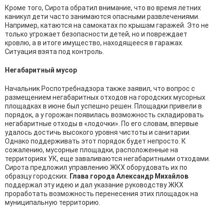
Кроме того, Сирота обратил внимание, что во время летних
каникул дети часто занимаются опасными развлечениями.
Например, катаются на самокатах по крышам гаражей. Это не
только угрожает безопасности детей, но и повреждает
кровлю, а в итоге имущество, находящееся в гаражах.
Ситуация взята под контроль.
Негабаритный мусор
Начальник Роспотребнадзора также заявил, что вопрос с
размещением негабаритных отходов на городских мусорных
площадках в июне был успешно решен. Площадки привели в
порядок, а у горожан появилась возможность складировать
негабаритные отходы в «лодочки». По его словам, впервые
удалось достичь высокого уровня чистоты и санитарии.
Однако поддерживать этот порядок будет непросто. К
сожалению, мусорные площадки, расположенные на
территориях УК, еще заваливаются негабаритными отходами.
Сирота предложил управлению ЖКХ оборудовать их по
образцу городских.
Глава города Александр Михайлов
поддержал эту идею и дал указание руководству ЖКХ
проработать возможность перенесения этих площадок на
муниципальную территорию.