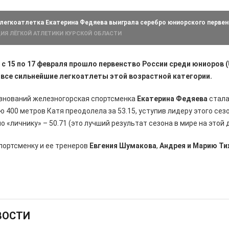
легкоатлетка Екатерина Федяева выиграла серебро юниорского первен
ИЯ ЛЁГКОЙ АТЛЕТИКИ КУРСКОЙ ОБЛАСТИ
 с 15 по 17 февраля прошло первенство России среди юниоров (
все сильнейшие легкоатлеты этой возрастной категории.
евнований железногорская спортсменка
Екатерина Федяева
стала
 400 метров Катя преодолела за 53.15, уступив лидеру этого сез
о «личнику» – 50.71 (это лучший результат сезона в мире на этой 
портсменку и ее тренеров
Евгения Шумакова
,
Андрея и Марию Т
ВОСТИ