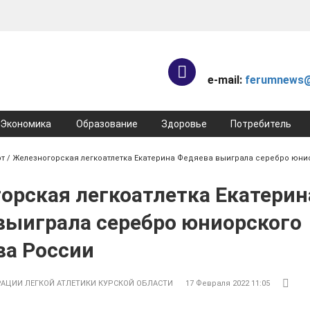
e-mail:
ferumnews@
Экономика
Образование
Здоровье
Потребитель
рт
/ Железногорская легкоатлетка Екатерина Федяева выиграла серебро юни
орская легкоатлетка Екатерин
выиграла серебро юниорского
ва России
АЦИИ ЛЕГКОЙ АТЛЕТИКИ КУРСКОЙ ОБЛАСТИ
17 Февраля 2022 11:05