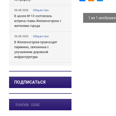
06.08.2026
Общество
В школе № 10 состоялась
1 из 1 изображ
встреча главы Железногорска с
жителями города
06.08.2026
Общество
В Железногорске происходят
перемены, связанные с
улучшением дорожной
инфраструктуры
06.08.2026
Происшествия
Сгорел дотла: железногорский
суд взыскал 1,5 млн рублей за
ПОДПИСАТЬСЯ
некачественный ремонт
автомобиля
06.08.2026
Происшествия
Культура
Спорт
Жительницу Железногорска
арестовали и забрали ребенка
после пьяного дебоша в детском