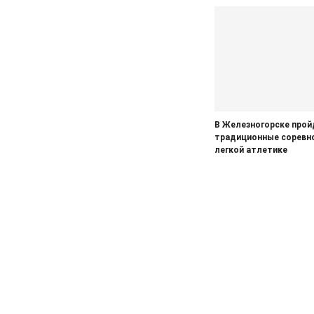
Курской области. Финансовые
санкции, жалобы и бензин
05.08.2026
Актуально
Изъятие — единственный способ
спасти жизнь
05.08.2026
Общество
Железногорцев приглашают
В Железногорске прой
выбрать народного участкового
традиционные соревн
легкой атлетике
04.08.2026
Общество
Начинается капитальный ремонт
дорожного покрытия по улицам
Лесхозная – Дубравная
04.08.2026
Общество
Железногорцы смогут привить
животных от бешенства
04.08.2026
Культура
Мы всюду там, где ждут победу