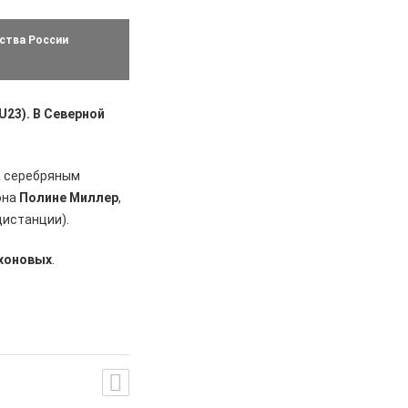
ства России
U23). В Северной
 серебряным
она
Полине Миллер
,
дистанции).
ихоновых
.