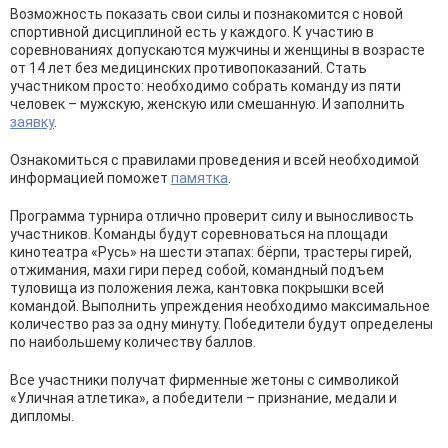
Возможность показать свои силы и познакомится с новой
спортивной дисциплиной есть у каждого. К участию в
соревнованиях допускаются мужчины и женщины в возрасте
от 14 лет без медицинских противопоказаний. Стать
участником просто: необходимо собрать команду из пяти
человек – мужскую, женскую или смешанную. И заполнить
заявку
.
Ознакомиться с правилами проведения и всей необходимой
информацией поможет
памятка
.
Программа турнира отлично проверит силу и выносливость
участников. Команды будут соревноваться на площади
кинотеатра «Русь» на шести этапах: бёрпи, трастеры гирей,
отжимания, махи гири перед собой, командный подъем
туловища из положения лежа, кантовка покрышки всей
командой. Выполнить упреждения необходимо максимальное
количество раз за одну минуту. Победители будут определены
по наибольшему количеству баллов.
Все участники получат фирменные жетоны с символикой
«Уличная атлетика», а победители – признание, медали и
дипломы.