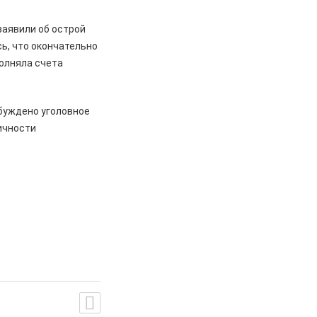
заявили об острой
ь, что окончательно
полняла счета
буждено уголовное
ичности