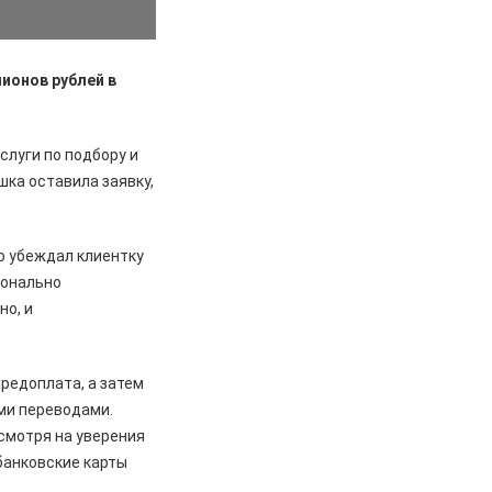
ионов рублей в
слуги по подбору и
ка оставила заявку,
о убеждал клиентку
ионально
но, и
редоплата, а затем
ми переводами.
смотря на уверения
банковские карты