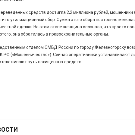
ереведенных средств достигла 2,2 миллиона рублей, мошенники 
ить утилизационный сбор. Сумма этого сбора постоянно менялас
естной сделки. На этом этапе женщина осознала, что просто по
этого, она обратилась в правоохранительные органы.
ледственным отделом ОМВД России по городу Железногорску воз
УК РФ («Мошенничество»). Сейчас оперативники устанавливают л
отслеживают путь похищенных средств.
ВОСТИ