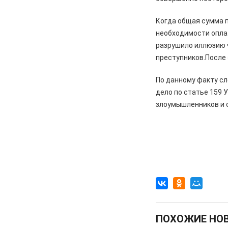
Курской области. Финансовые
санкции, жалобы и бензин
Когда общая сумма п
необходимости оплат
05.08.2026
Актуально
разрушило иллюзию ч
Изъятие — единственный способ
преступников.После 
спасти жизнь
05.08.2026
Общество
По данному факту с
Железногорцев приглашают
дело по статье 159 
выбрать народного участкового
злоумышленников и 
04.08.2026
Общество
Начинается капитальный ремонт
дорожного покрытия по улицам
Лесхозная – Дубравная
04.08.2026
Общество
Железногорцы смогут привить
животных от бешенства
04.08.2026
Культура
ПОХОЖИЕ НО
Мы всюду там, где ждут победу