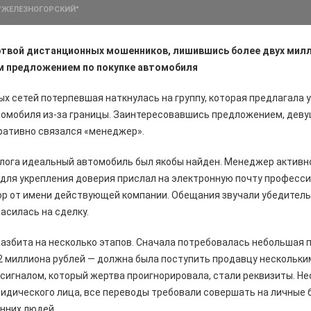
 "ЖЕЛЕЗНОГОРСКИЙ"
твой дистанционных мошенников, лишившись более двух милл
м предложением по покупке автомобиля
ых сетей потерпевшая наткнулась на группу, которая предлагала у
омобиля из-за границы. Заинтересовавшись предложением, девуш
еративно связался «менеджер».
алога идеальный автомобиль был якобы найден. Менеджер активн
а для укрепления доверия прислал на электронную почту професс
р от имени действующей компании. Обещания звучали убедитель
асилась на сделку.
азбита на несколько этапов. Сначала потребовалась небольшая п
2 миллиона рублей — должна была поступить продавцу нескольки
игналом, который жертва проигнорировала, стали реквизиты. Не
ридического лица, все переводы требовали совершать на личные 
нних людей.