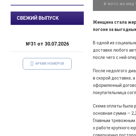
саду
© ФОТО: МО МВД
05.08.2026
Происшествия
СВЕЖИЙ ВЫПУСК
Женщина стала жер
️В Железногорском районе
полицейские задержали по
погоне за выгодны
подозрению в мошенничестве
руководителя зооволонтеров
В одной из социальн
№31 от 30.07.2026
доставке любого авт
05.08.2026
Спорт
после чего с ней оп
Два «золота» первенства России
АРХИВ НОМЕРОВ
После недолгого ди
05.08.2026
Происшествия
в скорой доставке, 
В Железногорске подростки
разбили стекло в остановочном
оформленный догово
павильоне
покупательница согл
05.08.2026
Общество
Схема оплаты была р
Пешеходную дорожку сделают в
основная сумма — 2,
7-м микрорайоне
Главным тревожным с
05.08.2026
Общество
о работе крупного ю
На заседании правительства
совершенно посторо