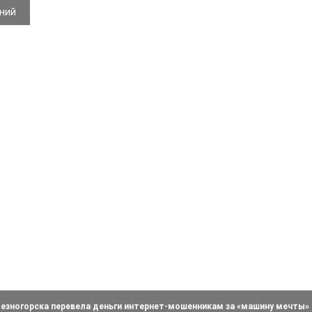
ений
зногорска перевела деньги интернет-мошенникам за «машину мечты»