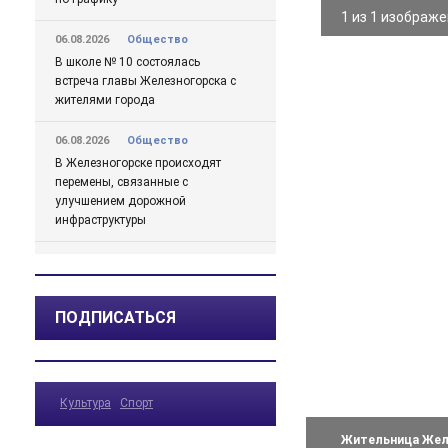
1 из 1 изображ
06.08.2026
Общество
В школе № 10 состоялась
встреча главы Железногорска с
жителями города
06.08.2026
Общество
В Железногорске происходят
перемены, связанные с
улучшением дорожной
инфраструктуры
06.08.2026
Происшествия
Сгорел дотла: железногорский
суд взыскал 1,5 млн рублей за
ПОДПИСАТЬСЯ
некачественный ремонт
автомобиля
06.08.2026
Происшествия
Культура
Спорт
Жительницу Железногорска
арестовали и забрали ребенка
Жительница Желе
после пьяного дебоша в детском