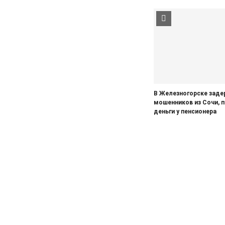
04.08.2026
Культура
Железногорцев приглашают на
презентацию книги Ирины
Кумовой «Герои и Музы»
04.08.2026
Общество
«Крылатая пехота» – в строю
В Железногорске заде
04.08.2026
Общество
мошенников из Сочи, 
В Железногорске высаживают
деньги у пенсионера
спиреи на аллею Поколений
04.08.2026
Культура
Родной код прячется в словах