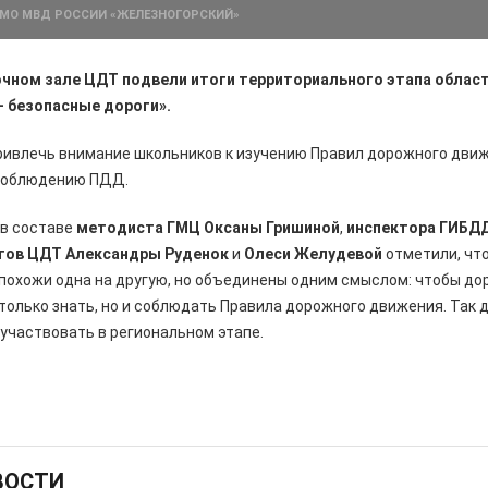
 МО МВД РОССИИ «ЖЕЛЕЗНОГОРСКИЙ»
очном зале ЦДТ подвели итоги территориального этапа облас
– безопасные дороги».
привлечь внимание школьников к изучению Правил дорожного дви
 соблюдению ПДД.
в составе
методиста ГМЦ Оксаны Гришиной
,
инспектора ГИБД
тов ЦДТ Александры Руденок
и
Олеси Желудевой
отметили, чт
похожи одна на другую, но объединены одним смыслом: чтобы до
 только знать, но и соблюдать Правила дорожного движения. Так 
участвовать в региональном этапе.
ВОСТИ