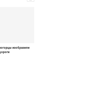
огорцы изобразили
дороги