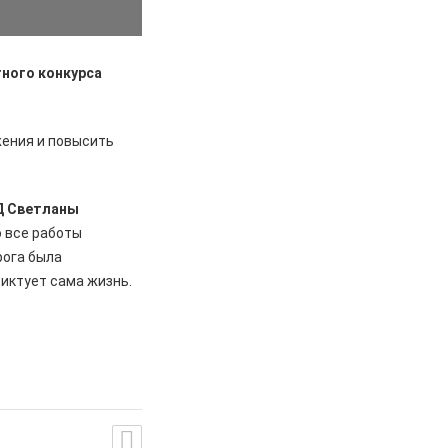
тного конкурса
жения и повысить
Д Светланы
о все работы
рога была
диктует сама жизнь.