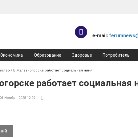
e-mail:
ferumnews@
Экономика
Образование
Здоровье
Потребитель
ество
/ В Железногорске работает социальная няня
огорске работает социальная 
01 Ноября 2025 12:29
ений