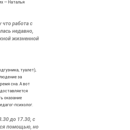
их — Наталья
 что работа с
лась недавно,
ожной жизненной
дгузника, туалет),
блюдение за
ремя сна. А вот
едоставляется
ть оказание
едагог-психолог.
.30 до 17.30, с
тся помощью, но