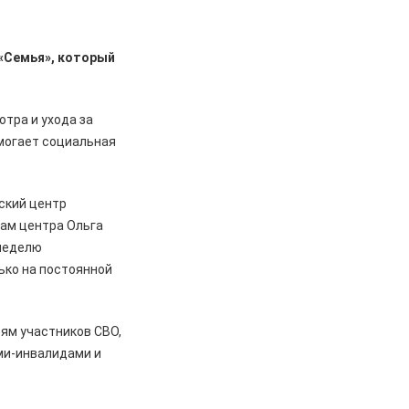
 «Семья», который
тра и ухода за
омогает социальная
ский центр
ам центра Ольга
 неделю
ько на постоянной
ям участников СВО,
ми-инвалидами и