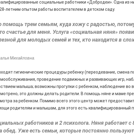
квалифицированные социальные работники «Добродеи». Одна из н
с 28-летним опытом работы воспитателем в детском саду.
 помощь трем семьям, куда хожу с радостью, потому
то счастье для меня. Услуга «социальная няня» появи
лезной для молодых семей и тех, кто находится в сл
талья Михайловна.
входят гигиенические процедуры ребенку (переодевание, смена по
амообслуживания, проведение подвижных и развивающих игр, на
ствием малыша; возможны прогулки с ребенком, наблюдение во в
смотрено, это должны делать родители. В помощь няне и маме пр
мотра за ребенком. Помимо всего этого центр может предостави
мощи родителям и малышам, для этого есть квалифицированный п
циальных работников и 2 психолога. Няня работает с 8
 обед. Уже есть семьи, которые постоянно пользую