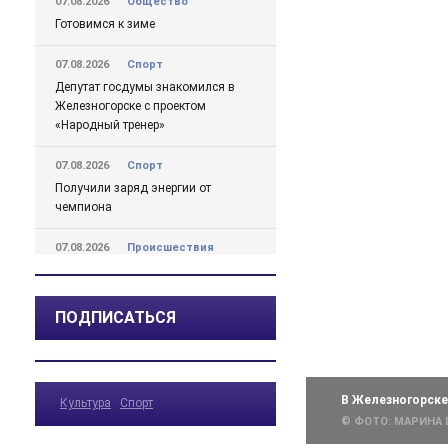
07.08.2026
Общество
Готовимся к зиме
07.08.2026
Спорт
Депутат госдумы знакомился в
Железногорске с проектом
«Народный тренер»
07.08.2026
Спорт
Получили заряд энергии от
чемпиона
07.08.2026
Происшествия
На водоемах Курской области с
начала купального сезона
утонули 10 человек
ПОДПИСАТЬСЯ
07.08.2026
Актуально
В Железногорске развернули
мобильный штаб подвоза воды.
В Железногорске
Культура
Спорт
График, адреса и телефон для
© ФОТО: МАРИНА
жалоб