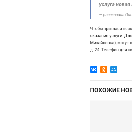
услуга новая
саду
— рассказала Оль
05.08.2026
Происшествия
️В Железногорском районе
полицейские задержали по
Чтобы пригласить с
подозрению в мошенничестве
оказание услуги. Дл
руководителя зооволонтеров
Михайловка), могут 
д. 24. Телефон для к
05.08.2026
Спорт
Два «золота» первенства России
05.08.2026
Происшествия
В Железногорске подростки
разбили стекло в остановочном
павильоне
ПОХОЖИЕ НО
05.08.2026
Общество
Пешеходную дорожку сделают в
7-м микрорайоне