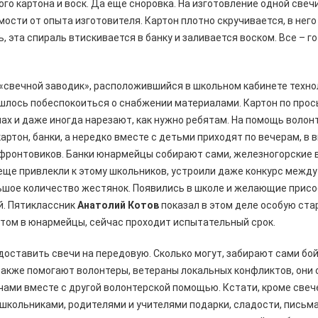
го картона и воск. Да еще сноровка. На изготовление одной свечи
имости от опыта изготовителя. Картон плотно скручивается, в нег
, эта спираль втискивается в банку и заливается воском. Все – 
«свечной заводик», расположившийся в школьном кабинете техно
ишлось побеспокоиться о снабжении материалами. Картон по про
ах и даже иногда нарезают, как нужно ребятам. На помощь воло
артон, банки, а нередко вместе с детьми приходят по вечерам, в
 фронтовиков. Банки юнармейцы собирают сами, железногорские 
А еще привлекли к этому школьников, устроили даже конкурс межд
льшое количество жестянок. Появились в школе и желающие прис
й. Пятиклассник
Анатолий Котов
показал в этом деле особую ста
атом в юнармейцы, сейчас проходит испытательный срок.
 доставить свечи на передовую. Сколько могут, забирают сами б
также помогают волонтеры, ветераны локальных конфликтов, они
чами вместе с другой волонтерской помощью. Кстати, кроме све
 школьниками, родителями и учителями подарки, сладости, письма