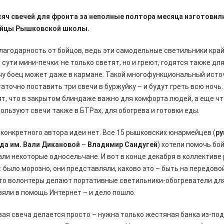
яч свечей для фронта за неполные полтора месяца изготовил
йцы Рышковской школы.
благодарность от бойцов, ведь эти самодельные светильники кра
 сути мини-печки: не только светят, но и греют, годятся также дл
чу боец может даже в кармане. Такой многофункциональный источ
таточно поставить три свечи в буржуйку – и будут греть всю ночь.
т, что в закрытом блиндаже важно для комфорта людей, а еще ч
ользуют свечи также в БТРах, для обогрева и готовки еды.
 конкретного автора идеи нет. Все 15 рышковских юнармейцев (
р
да им. Вали Дикановой
–
Владимир Сандугей
) хотели помочь бо
ли некоторые односельчане. И вот в конце декабря в коллективе
: было морозно, они представляли, каково это – быть на передовой
-то волонтеры делают портативные светильники-обогреватели дл
зяли в помощь Интернет – и дело пошло.
вая свеча делается просто – нужна только жестяная банка из-по