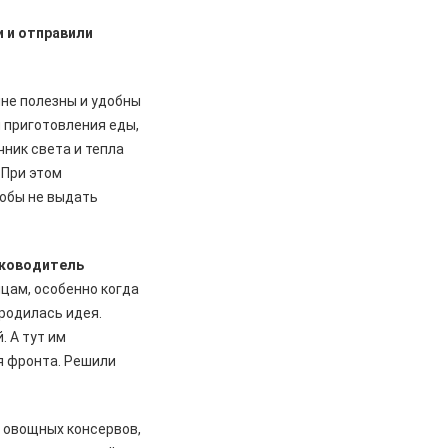
и и отправили
йне полезны и удобны
я приготовления еды,
ник света и тепла
 При этом
тобы не выдать
уководитель
йцам, особенно когда
 родилась идея.
. А тут им
я фронта. Решили
д овощных консервов,