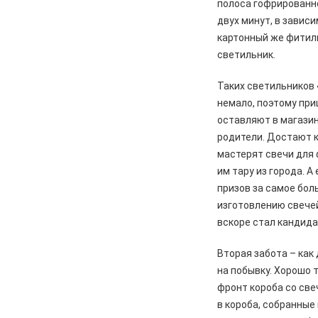
полоса гофрированно
Курской области. Финансовые
двух минут, в завис
санкции, жалобы и бензин
картонный же фитиль
05.08.2026
Актуально
светильник.
Изъятие — единственный способ
спасти жизнь
Таких светильников 
немало, поэтому пр
05.08.2026
Общество
оставляют в магазин
Железногорцев приглашают
родители. Достают к
выбрать народного участкового
мастерят свечи для
04.08.2026
Общество
им тару из города. 
Начинается капитальный ремонт
призов за самое бо
дорожного покрытия по улицам
изготовлению свече
Лесхозная – Дубравная
вскоре стал кандид
04.08.2026
Общество
Вторая забота – как
Железногорцы смогут привить
животных от бешенства
на побывку. Хорошо 
фронт короба со све
04.08.2026
Культура
в короба, собранные
Мы всюду там, где ждут победу