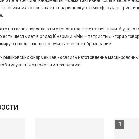
ий отряд. Сегодня юнармейцы – самая активная сила в любом доб
лассники, и это повышает товарищескую атмосферу и патриотиче
е.
бята на глазах взрослеют и становятся ответственными. А у неко
то есть шесть лет в рядах Юнармии. «Мы – патриоты», - гордо гов
анируют после школы получить военное образование.
х рышковских юнармейцев - освоить изготовление маскировочных
чтобы изучать материалы и технологию.
ВОСТИ