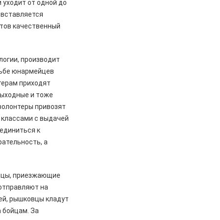
 уходит от одной до
о вставляется
готов качественный
логии, производит
сьбе юнармейцев
нтерам приходят
 выходные и тоже
волонтеры привозят
у классами с выдачей
оединиться к
рательность, а
ойцы, приезжающие
 отправляют на
чей, рышковцы кладут
 бойцам. За