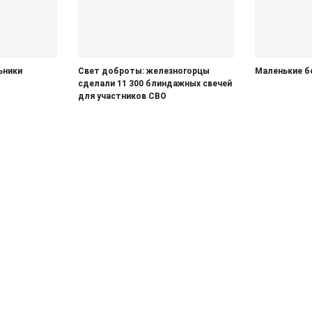
ьники
Свет доброты: железногорцы
Маленькие б
»
сделали 11 300 блиндажных свечей
для участников СВО