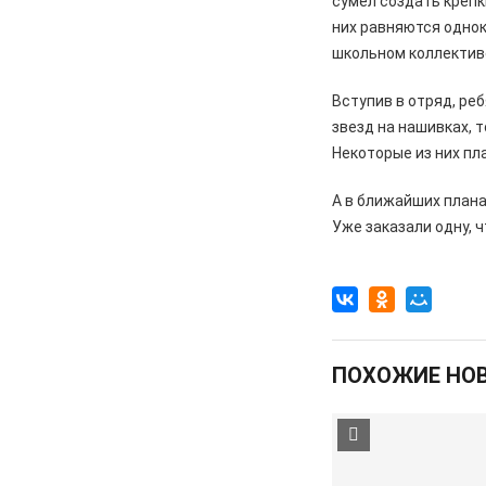
сумел создать крепк
них равняются однок
школьном коллектив
Вступив в отряд, ре
звезд на нашивках, 
Некоторые из них пл
А в ближайших плана
Уже заказали одну, 
ПОХОЖИЕ НО