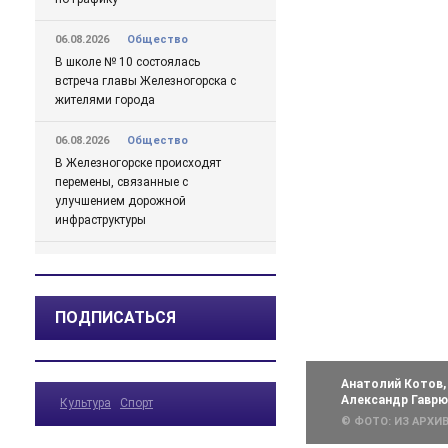
06.08.2026
Общество
В школе № 10 состоялась
встреча главы Железногорска с
жителями города
06.08.2026
Общество
В Железногорске происходят
перемены, связанные с
улучшением дорожной
инфраструктуры
06.08.2026
Происшествия
Сгорел дотла: железногорский
суд взыскал 1,5 млн рублей за
ПОДПИСАТЬСЯ
некачественный ремонт
автомобиля
06.08.2026
Происшествия
Анатолий Котов,
Александр Гаврю
Культура
Спорт
Жительницу Железногорска
© ФОТО: ИЗ АРХ
арестовали и забрали ребенка
после пьяного дебоша в детском