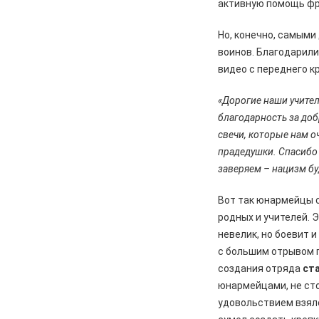
активную помощь фр
04.08.2026
Культура
Но, конечно, самыми
Железногорцев приглашают на
воинов. Благодарили
презентацию книги Ирины
Кумовой «Герои и Музы»
видео с переднего кр
04.08.2026
Общество
«Дорогие наши учите
«Крылатая пехота» – в строю
благодарность за доб
свечи, которые нам о
04.08.2026
Общество
прадедушки. Спасибо 
В Железногорске высаживают
заверяем – нацизм бу
спиреи на аллею Поколений
Вот так юнармейцы с
04.08.2026
Культура
Родной код прячется в словах
родных и учителей. 
невелик, но боевит и
с большим отрывом 
создания отряда
ст
юнармейцами, не сто
удовольствием взялся