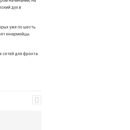
ром начинании, на
ский дух в
торых уже по шесть
орят юнармейцы.
 сетей для фронта.