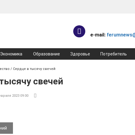
e-mail:
ferumnews@
Экономика
Образование
Здоровье
Потребитель
ество
/ Сердце в тысячу свечей
 тысячу свечей
евраля 2023 09:00
ений