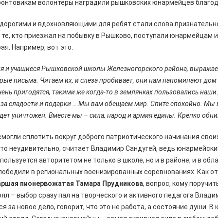
онтовикам волонтеры наградили рышковских юнармейцев благо
 дорогими и вдохновляющими для ребят стали слова признательн
 те, кто приезжал на побывку в Рышково, поступали юнармейцам 
ая. Например, вот это:
ля и учащиеся Рышковской школы Железногорского района, выража
рые письма. Читаем их, и слеза пробивает, они нам напоминают дом 
чень пригодятся, такими же когда-то в землянках пользовались наши
за сладости и подарки … Мы вам обещаем мир. Спите спокойно. Мы 
дет уничтожен. Вместе мы – сила, народ и армия едины. Крепко обн
могли сплотить вокруг доброго патриотического начинания свои
Это неудивительно, считает Владимир Сандугей, ведь юнармейский
 пользуется авторитетом не только в школе, но и в районе, и в обл
победили в региональных военизированных соревнованиях. Как о
аршая пионервожатая Тамара Прудникова
, вопрос, кому поручи
ял – выбор сразу пал на творческого и активного педагога Влади
 за новое дело, говорит, что это не работа, а состояние души. В