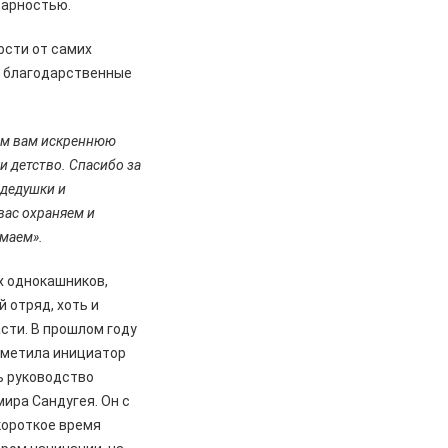
дарностью.
ости от самих
и благодарственные
ем вам искреннюю
и детство. Спасибо за
 дедушки и
вас охраняем и
имаем».
х однокашников,
 отряд, хоть и
асти. В прошлом году
тметила инициатор
ть руководство
мира Сандугея. Он с
 короткое время