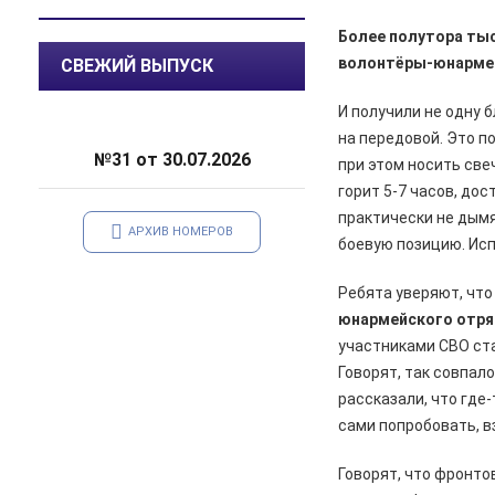
саду
Более полутора тыс
05.08.2026
Происшествия
волонтёры-юнарме
СВЕЖИЙ ВЫПУСК
️В Железногорском районе
полицейские задержали по
И получили не одну 
подозрению в мошенничестве
на передовой. Это по
руководителя зооволонтеров
№31 от 30.07.2026
при этом носить све
горит 5-7 часов, дос
05.08.2026
Спорт
Два «золота» первенства России
практически не дымя
АРХИВ НОМЕРОВ
боевую позицию. Исп
05.08.2026
Происшествия
В Железногорске подростки
Ребята уверяют, что
разбили стекло в остановочном
юнармейского отря
павильоне
участниками СВО ста
Говорят, так совпало
05.08.2026
Общество
Пешеходную дорожку сделают в
рассказали, что где
7-м микрорайоне
сами попробовать, в
05.08.2026
Общество
Говорят, что фронто
На заседании правительства