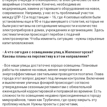
В первую очередь это изношенность электрических сетей и
аварийные отключения. Конечно, необходима их
модернизация, замена устаревшего оборудования на новое,
современное. Например, у нас есть проблемный участок
между ЦПР-12 и подстанции – 16, где 4 силовых кабеля были
установлены еще в 90-е годы минувшего столетия, которые не
были рассчитаны на сегодняшние мощности и количество
электроприборов в домах, учреждениях и организациях. Здесь
систематически происходят перебои с подачей
электроэнергии. Чтобы изменить ситуацию - нужны серьезные
капиталовложения.
- А что сегодня с освещением улиц в Железногорске?
Каковы планы на перспективу в этом направлении?
- Все наши улицы достаточно хорошо освещены. Плановые
работы по замене на новые, менее энергоёмкие и
энергоэффективные светильники проводятся поэтапно. Глава
города этот вопрос держит под личным контролем. Включение
и выключение уличных фонарей происходит согласно
утвержденным сезонным регламентам с обязательной
еженедельной корректировкой и поправкой во времени. Есть
сложности по освещению недавно присоединенных к городу
микрорайонов, таких как Трубичено, где сразу закрыть эту
проблему нельзя. Нужны проекты с расчетами,