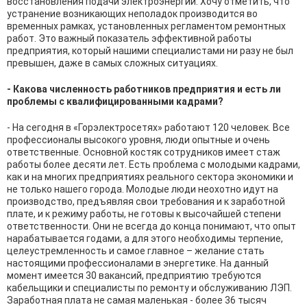
восстановления подачи электроэнергии. Хочу отметить, что
устранение возникающих неполадок производится во
временных рамках, установленных регламентом ремонтных
работ. Это важный показатель эффективной работы
предприятия, который нашими специалистами ни разу не был
превышен, даже в самых сложных ситуациях.
- Какова численность работников предприятия и есть ли
проблемы с квалифицированными кадрами?
- На сегодня в «Горэлектросетях» работают 120 человек. Все
профессионалы высокого уровня, люди опытные и очень
ответственные. Основной костяк сотрудников имеет стаж
работы более десяти лет. Есть проблема с молодыми кадрами,
как и на многих предприятиях реального сектора экономики и
не только нашего города. Молодые люди неохотно идут на
производство, предъявляя свои требования и к заработной
плате, и к режиму работы, не готовы к высочайшей степени
ответственности. Они не всегда до конца понимают, что опыт
нарабатывается годами, а для этого необходимы терпение,
целеустремленность и самое главное – желание стать
настоящими профессионалами в энергетике. На данный
момент имеется 30 вакансий, предприятию требуются
кабельщики и специалисты по ремонту и обслуживанию ЛЭП.
Заработная плата не самая маленькая - более 36 тысяч