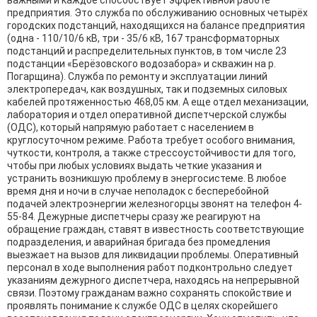
важными и каждое способствует эффективной работе
предприятия. Это служба по обслуживанию основных четырёх
городских подстанций, находящихся на балансе предприятия
(одна - 110/10/6 кВ, три - 35/6 кВ, 167 трансформаторных
подстанций и распределительных пунктов, в том числе 23
подстанции «Берёзовского водозабора» и скважин на р.
Погарщина). Служба по ремонту и эксплуатации линий
электропередач, как воздушных, так и подземных силовых
кабелей протяженностью 468,05 км. А еще отдел механизации,
лаборатория и отдел оперативной диспетчерской службы
(ОДС), который напрямую работает с населением в
круглосуточном режиме. Работа требует особого внимания,
чуткости, контроля, а также стрессоустойчивости для того,
чтобы при любых условиях выдать четкие указания и
устранить возникшую проблему в энергосистеме. В любое
время дня и ночи в случае неполадок с бесперебойной
подачей электроэнергии железногорцы звонят на телефон 4-
55-84. Дежурные диспетчеры сразу же реагируют на
обращение граждан, ставят в известность соответствующие
подразделения, и аварийная бригада без промедления
выезжает на вызов для ликвидации проблемы. Оперативный
персонал в ходе выполнения работ подконтрольно следует
указаниям дежурного диспетчера, находясь на непрерывной
связи. Поэтому гражданам важно сохранять спокойствие и
проявлять понимание к службе ОДС в целях скорейшего