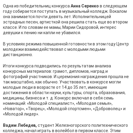
Одна из победительниц конкурса
Анна Серенко
в следующем
году собирается поступать в музыкальный колледж. Вокалом
она занимается почти девять лет. Исполнительницей
эстрадных песен, артисткой она решила стать еще во втором
классе. И по словам ее мамы, Марии Сидоровой, интерес
девушки к пению ни капли не убавился.
В условиях режима повышенной готовности в этом году Центр
молодежи взаимодействовал с молодыми людьми
дистанционно.
Итоги конкурса подводились по результатам анализа
конкурсных материалов: грамот, дипломов, наград и
фотографий участников. И церемония награждения прошла не
так масштабно, как обычно. Участвовать в конкурсе могли
молодые люди в возрасте от 14 до 35 лет, имеющие
достижения в области науки, культуры, спорта, образования,
медицины, бизнеса и т. д. Конкурс включал в себя семь
номинаций: «Молодой специалист», «Молодая семья»,
«Новатор», «Творец», «Молодой спортсмен», «Доброволец» и
«Молодой лидер».
Вадим Лебедев,
студент Железногорского политехнического
колледжа, начал играть в волейбол в первом классе. Этим