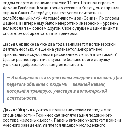
видом спорта он занимается уже 11 лет. Начинал играть у
Армона Гулбоева. Когда тренер уезжал в Калугу, он отправил
парня в Санкт-Петербург, где тот успел поиграть за
волейбольный клуб «Автомобилист» и за «Зенит». По словам
Вадима, в Питере ему было невероятно интересно – уровень
волейбола там совсем другой. Свое будущее Вадим видит в
спорте, он собирается стать тренером.
Дарья Сердюкова
уже два года занимается волонтерской
деятельностью. А еще она увлекается декоративно-
прикладным искусством и рисованием, легкой атлетикой. У
Дарьи разносторонние вкусы, но больше всего девушку
увлекает добровольческая деятельность:
— Я собираюсь стать учителем младших классов. Для
педагога общение с людьми – важный навык,
который я тренирую, участвуя в волонтерской
деятельности.
Даниил Жданов
учится в политехническом колледже по
специальности «Техническая эксплуатация подвижного
состава железных дорог». Парень активно участвует в жизни
учебного заведения, является лидером молодежного