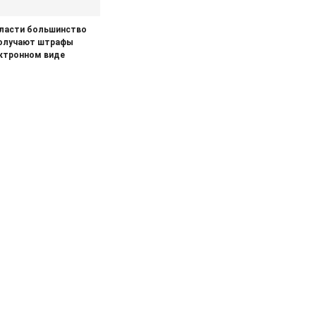
бласти большинство
олучают штрафы
ктронном виде