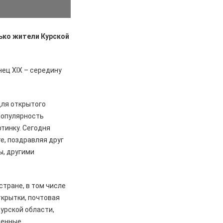
лько жители Курской
нец XIX – середину
для открытого
 Популярность
ртинку. Сегодня
е, поздравляя друг
ы, другими
стране, в том числе
ткрытки, почтовая
Курской области,
менные.