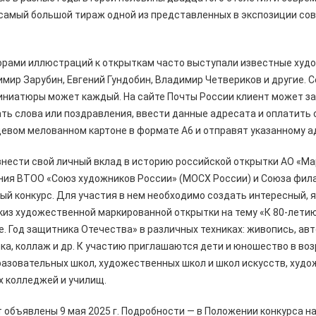
 самый большой тираж одной из представленных в экспозиции сов
торами иллюстраций к открыткам часто выступали известные худ
ир Зарубин, Евгений Гундобин, Владимир Четвериков и другие. С
иниатюры может каждый. На сайте Почты России клиент может за
ть слова или поздравления, ввести данные адресата и оплатить 
евом мелованном картоне в формате А6 и отправят указанному а
т внести свой личный вклад в историю российской открытки АО «М
ния ВТОО «Союз художников России» (МОСХ России) и Союза фил
й конкурс. Для участия в нем необходимо создать интересный, я
из художественной маркированной открытки на тему «К 80-летию
. Год защитника Отечества» в различных техниках: живопись, ав
а, коллаж и др. К участию приглашаются дети и юношество в возр
азовательных школ, художественных школ и школ искусств, худо
х колледжей и училищ.
т объявлены 9 мая 2025 г. Подробности — в Положении конкурса н