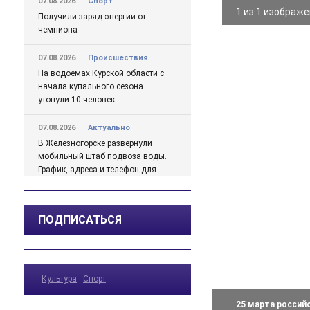
07.08.2026
Спорт
1 из 1 изображ
Получили заряд энергии от
чемпиона
07.08.2026
Происшествия
На водоемах Курской области с
начала купального сезона
утонули 10 человек
07.08.2026
Актуально
В Железногорске развернули
мобильный штаб подвоза воды.
График, адреса и телефон для
жалоб
07.08.2026
Актуально
ПОДПИСАТЬСЯ
Михайлов о проблемах с водой
в Железногорске подробно
07.08.2026
Актуально
Культура
Спорт
Какая погода ожидается в
Курской области в ближайшие
25 марта россий
дни