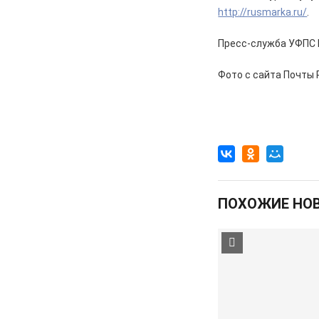
05.08.2026
Спорт
http://rusmarka.ru/
.
Два «золота» первенства России
Пресс-служба УФПС 
05.08.2026
Происшествия
В Железногорске подростки
Фото с сайта Почты
разбили стекло в остановочном
павильоне
05.08.2026
Общество
Пешеходную дорожку сделают в
7-м микрорайоне
05.08.2026
Общество
На заседании правительства
ПОХОЖИЕ НО
Курской области. Финансовые
санкции, жалобы и бензин
05.08.2026
Актуально
Изъятие — единственный способ
спасти жизнь