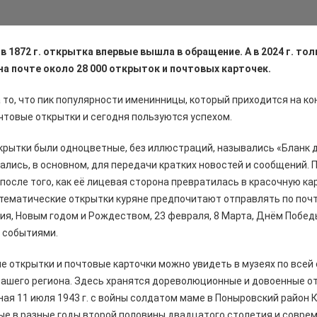
в 1872 г. открытка впервые вышла в обращение. А в 2024 г. то
на почте около 28 000 открыток и почтовых карточек.
а то, что пик популярности именинницы, который приходится на ко
очтовые открытки и сегодня пользуются успехом.
крытки были одноцветные, без иллюстраций, назывались «Бланк 
ались, в основном, для передачи кратких новостей и сообщений.
после того, как её лицевая сторона превратилась в красочную ка
 тематические открытки куряне предпочитают отправлять по почт
ия, Новым годом и Рождеством, 23 февраля, 8 Марта, Днём Побед
 событиями.
 открытки и почтовые карточки можно увидеть в музеях по всей 
нашего региона. Здесь хранятся дореволюционные и довоенные о
ная 11 июля 1943 г. с войны солдатом маме в Поныровский район 
ые в разные годы второй половины двадцатого столетия и совре