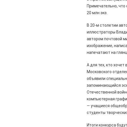
перемены, связанные с
Примечательно, что
улучшением дорожной
20 млн экз.
инфраструктуры
В 20-м столетии ав
06.08.2026
Происшествия
иллюстраторы Владим
Сгорел дотла: железногорский
автором почтовой м
суд взыскал 1,5 млн рублей за
некачественный ремонт
изображение, написа
автомобиля
напечатают на глянц
06.08.2026
Происшествия
А для тех, кто хоче
Жительницу Железногорска
Московского отделе
арестовали и забрали ребенка
объявили специальны
после пьяного дебоша в детском
саду
запоминающийся эск
Отечественной войне
05.08.2026
Происшествия
компьютерная график
️В Железногорском районе
— учащиеся общеобр
полицейские задержали по
студенты творчески
подозрению в мошенничестве
руководителя зооволонтеров
Итоги конкурса буду