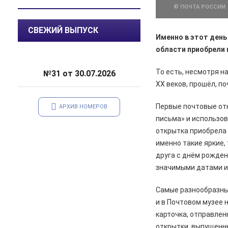
© ПОЧТА РОССИИ
07.08.2026
Общество
СВЕЖИЙ ВЫПУСК
В Курской области патрулируют
Именно в этот день 
леса
области приобрели 
06.08.2026
Происшествия
То есть, несмотря н
№31 от 30.07.2026
В Железногорске задержан
курьер мошенников из Сочи,
XX веков, прошёл, п
похитивший деньги у пенсионера
Первые почтовые от
АРХИВ НОМЕРОВ
06.08.2026
Актуально
письма» и использов
С 7 августа воду в
открытка приобрела 
Железногорске будут подавать
именно такие яркие,
по графику
друга с днём рожден
06.08.2026
Общество
значимыми датами и
В школе № 10 состоялась
встреча главы Железногорска с
Самые разнообразные
жителями города
и в Почтовом музее 
карточка, отправлен
06.08.2026
Общество
открытки, выпущенн
В Железногорске происходят