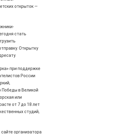
етских открыток —
ожники-
егодня стать
грузить
отправку. Открытку
дресату.
арка» при поддержке
ателистов России
ркий,
 Победы в Великой
торская или
асте от 7 до 18 лет
жественных студий,
а сайте организатора