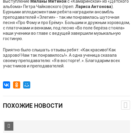
выступление
Миланы Митиной
с «Камаринской» из «Детского
альбома» Петра Чайковского (преп.
Лариса Антонова
).
Бурными аплодисментами ребята наградили ансамбль
преподавателей «Элегия» - так им понравилась шуточная
песня «Про Фому и про Ерёму». Большим и дружным хороводом,
с платочками и венками, под песню «Во поле берёза стояла»
наши ученики во главе с ведущей завершили музыкальную
гостиную.
Приятно было слышать отзывы ребят: «Как красиво! Как
здорово! Нам так понравилось!». А одна ученица сказала
своему преподавателю: «Я в восторге!..». Благодарим всех
участников и преподавателей.
ПОХОЖИЕ НОВОСТИ