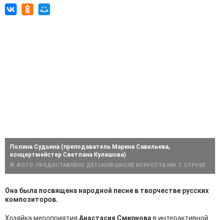
Полина Судьина (преподаватель Марина Савельева,
концертмейстер Светлана Кулешова)
© ФОТО: ПРЕДОСТАВЛЕНО ДЕТСКОЙ ШКОЛЕ ИСКУССТВ ИМ. Г. СТРУВЕ
Она была посвящена народной песне в творчестве русских
композиторов.
Хозяйка мероприятия
Анастасия Смирнова
в интерактивной