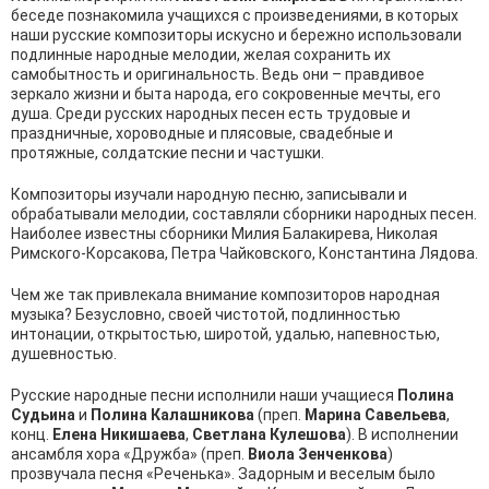
беседе познакомила учащихся с произведениями, в которых
наши русские композиторы искусно и бережно использовали
подлинные народные мелодии, желая сохранить их
самобытность и оригинальность. Ведь они – правдивое
зеркало жизни и быта народа, его сокровенные мечты, его
душа. Среди русских народных песен есть трудовые и
праздничные, хороводные и плясовые, свадебные и
протяжные, солдатские песни и частушки.
Композиторы изучали народную песню, записывали и
обрабатывали мелодии, составляли сборники народных песен.
Наиболее известны сборники Милия Балакирева, Николая
Римского-Корсакова, Петра Чайковского, Константина Лядова.
Чем же так привлекала внимание композиторов народная
музыка? Безусловно, своей чистотой, подлинностью
интонации, открытостью, широтой, удалью, напевностью,
душевностью.
Русские народные песни исполнили наши учащиеся
Полина
Судьина
и
Полина Калашникова
(преп.
Марина Савельева
,
конц.
Елена Никишаева
,
Светлана Кулешова
). В исполнении
ансамбля хора «Дружба» (преп.
Виола Зенченкова
)
прозвучала песня «Реченька». Задорным и веселым было