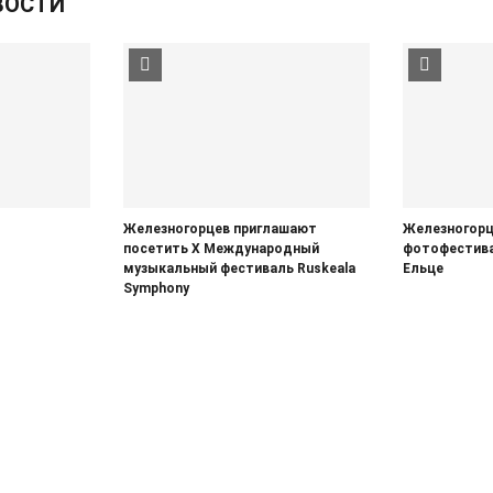
ВОСТИ
Железногорцев приглашают
Железногорц
посетить Х Международный
фотофестива
музыкальный фестиваль Ruskeala
Ельце
Symphony