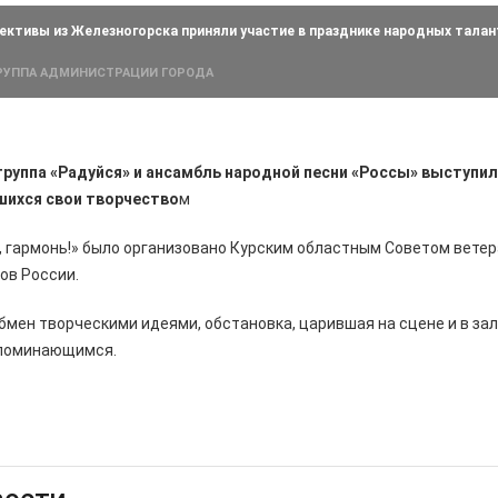
ективы из Железногорска приняли участие в празднике народных талан
ГРУППА АДМИНИСТРАЦИИ ГОРОДА
руппа «Радуйся» и ансамбль народной песни «Россы» выступил
шихся свои творчество
м
, гармонь!» было организовано Курским областным Советом вете
ов России.
бмен творческими идеями, обстановка, царившая на сцене и в зал
апоминающимся.