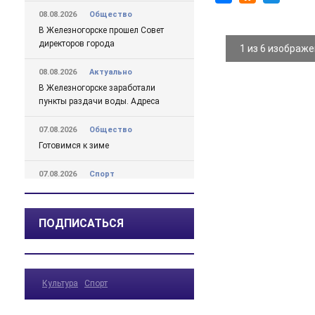
08.08.2026
Общество
В Железногорске прошел Совет
директоров города
1 из 6 изображ
08.08.2026
Актуально
В Железногорске заработали
пункты раздачи воды. Адреса
07.08.2026
Общество
Готовимся к зиме
07.08.2026
Спорт
Депутат госдумы знакомился в
Железногорске с проектом
«Народный тренер»
ПОДПИСАТЬСЯ
07.08.2026
Спорт
Получили заряд энергии от
чемпиона
Культура
Спорт
07.08.2026
Происшествия