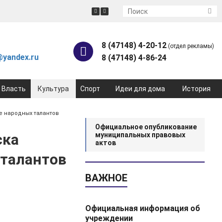
8 (47148) 4-20-12
(отдел рекламы)
yandex.ru
8 (47148) 4-86-24
Власть
Культура
Спорт
Идеи для дома
История
е народных талантов
Официальное опубликование
ска
муниципальных правовых
актов
 талантов
ВАЖНОЕ
Официальная информация об
учреждении