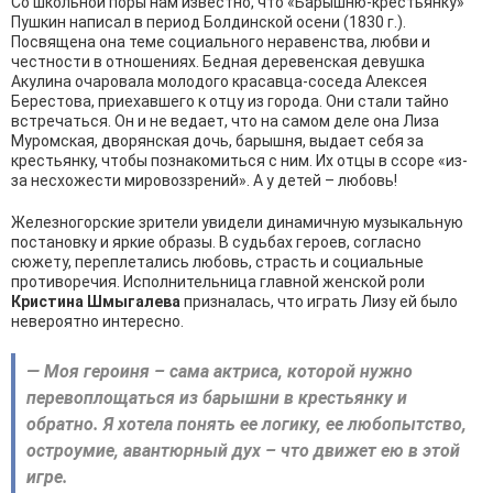
Со школьной поры нам известно, что «Барышню-крестьянку»
Пушкин написал в период Болдинской осени (1830 г.).
Посвящена она теме социального неравенства, любви и
честности в отношениях. Бедная деревенская девушка
Акулина очаровала молодого красавца-соседа Алексея
Берестова, приехавшего к отцу из города. Они стали тайно
встречаться. Он и не ведает, что на самом деле она Лиза
Муромская, дворянская дочь, барышня, выдает себя за
крестьянку, чтобы познакомиться с ним. Их отцы в ссоре «из-
за несхожести мировоззрений». А у детей – любовь!
Железногорские зрители увидели динамичную музыкальную
постановку и яркие образы. В судьбах героев, согласно
сюжету, переплетались любовь, страсть и социальные
противоречия. Исполнительница главной женской роли
Кристина Шмыгалева
призналась, что играть Лизу ей было
невероятно интересно.
— Моя героиня – сама актриса, которой нужно
перевоплощаться из барышни в крестьянку и
обратно. Я хотела понять ее логику, ее любопытство,
остроумие, авантюрный дух – что движет ею в этой
игре.