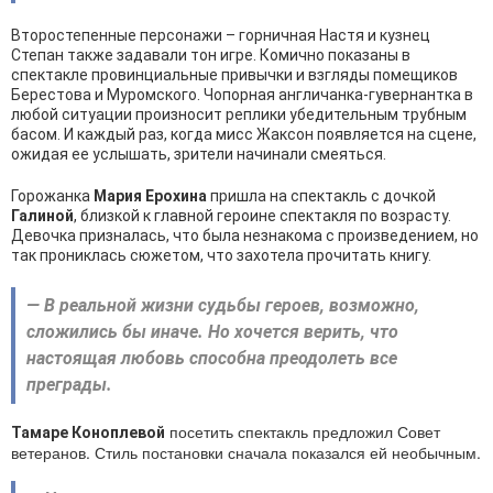
Второстепенные персонажи – горничная Настя и кузнец
Степан также задавали тон игре. Комично показаны в
спектакле провинциальные привычки и взгляды помещиков
Берестова и Муромского. Чопорная англичанка-гувернантка в
любой ситуации произносит реплики убедительным трубным
басом. И каждый раз, когда мисс Жаксон появляется на сцене,
ожидая ее услышать, зрители начинали смеяться.
Горожанка
Мария Ерохина
пришла на спектакль с дочкой
Галиной
, близкой к главной героине спектакля по возрасту.
Девочка призналась, что была незнакома с произведением, но
так прониклась сюжетом, что захотела прочитать книгу.
— В реальной жизни судьбы героев, возможно,
сложились бы иначе. Но хочется верить, что
настоящая любовь способна преодолеть все
преграды.
посетить спектакль предложил Совет
Тамаре Коноплевой
ветеранов. Стиль постановки сначала показался ей необычным.