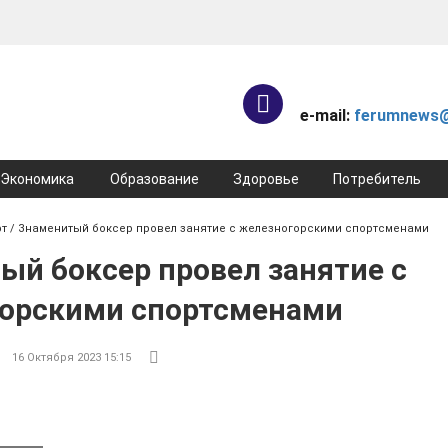
e-mail:
ferumnews@
Экономика
Образование
Здоровье
Потребитель
рт
/ Знаменитый боксер провел занятие с железногорскими спортсменами
ый боксер провел занятие с
орскими спортсменами
16 Октября 2023 15:15