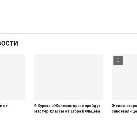
ВОСТИ
и от
В Курске и Железногорске пройдут
Железногорс
мастер-классы от Егора Вяльцева
завоевали ц