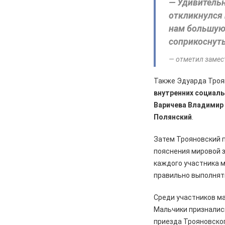
— Удивительн
жителями города
откликнулся 
нам большую 
06.08.2026
Общество
соприкоснуть
В Железногорске происходят
перемены, связанные с
— отметил замес
улучшением дорожной
инфраструктуры
Также Эдуарда Троя
06.08.2026
Происшествия
внутренних социаль
Сгорел дотла: железногорский
Варичева Владимир
суд взыскал 1,5 млн рублей за
Полянский
.
некачественный ремонт
автомобиля
Затем Трояновский 
06.08.2026
Происшествия
пояснения мировой з
Жительницу Железногорска
каждого участника ма
арестовали и забрали ребенка
правильно выполнять
после пьяного дебоша в детском
саду
Среди участников м
Мальчики признались
05.08.2026
Происшествия
приезда Трояновског
️В Железногорском районе