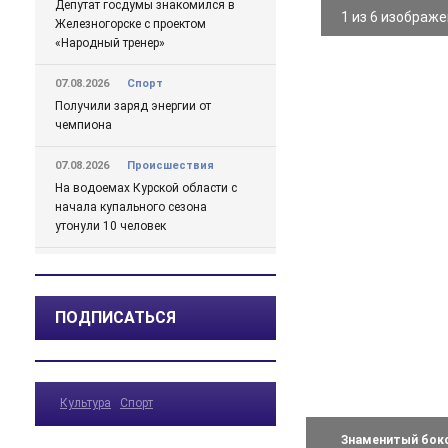
Депутат госдумы знакомился в
1 из 6 изображ
Железногорске с проектом
«Народный тренер»
07.08.2026
Спорт
Получили заряд энергии от
чемпиона
07.08.2026
Происшествия
На водоемах Курской области с
начала купального сезона
утонули 10 человек
07.08.2026
Актуально
В Железногорске развернули
мобильный штаб подвоза воды.
ПОДПИСАТЬСЯ
График, адреса и телефон для
жалоб
07.08.2026
Актуально
Культура
Спорт
Михайлов о проблемах с водой
в Железногорске подробно
Знаменитый бокс