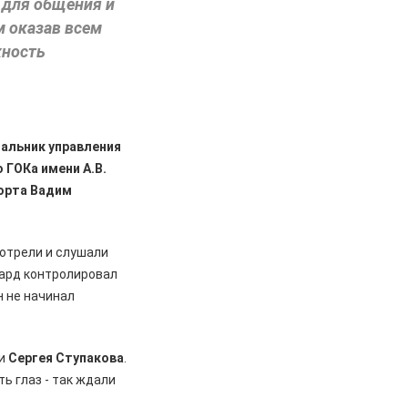
 для общения и
м оказав всем
жность
чальник управления
 ГОКа имени А.В.
порта Вадим
отрели и слушали
уард контролировал
н не начинал
ки
Сергея Ступакова
.
ь глаз - так ждали