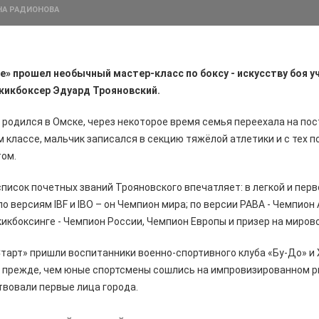
НА РАДИОНОВА
те» прошел необычный мастер-класс по боксу - искусству боя 
 кикбоксер Эдуард Трояновский.
родился в Омске, через некоторое время семья переехала на по
м классе, мальчик записался в секцию тяжёлой атлетики и с тех п
том.
писок почетных званий Трояновского впечатляет: в легкой и пер
о версиям IBF и IBO – он Чемпион мира; по версии РАВА - Чемпион
 кикбоксинге - Чемпион России, Чемпион Европы и призер на миров
Старт» пришли воспитанники военно-спортивного клуба «Бу-До» и
о прежде, чем юные спортсмены сошлись на импровизированном р
твовали первые лица города.