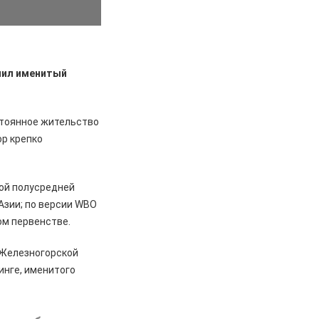
учил именитый
стоянное жительство
ор крепко
вой полусредней
 Азии; по версии WBO
ом первенстве.
 Железногорской
инге, именитого