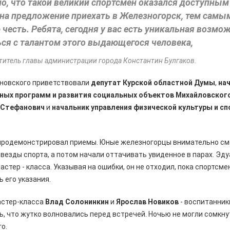
о, что такой великий спортсмен оказался доступным
на предложение приехать в Железногорск, тем самы
честь. Ребята, сегодня у вас есть уникальная возмо
ся с талантом этого выдающегося человека,
титель главы администрации города Константин Булгаков.
новского приветствовали
депутат Курской областной Думы
,
на
ных программ и развития социальных объектов Михайловского
 Стефанович
и
начальник управления физической культуры и с
продемонстрировал приемы. Юные железногорцы внимательно см
везды спорта, а потом начали оттачивать увиденное в парах. Эд
стер - класса. Указывая на ошибки, он не отходил, пока спортсме
 его указания.
астер-класса
Влад Солонинкин
и
Ярослав Новиков
- воспитанни
, что жутко волновались перед встречей. Ночью не могли сомкнут
о.