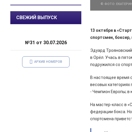
© ФОТО: ЕКАТЕРИ
07.08.2026
Актуально
Какая погода ожидается в
СВЕЖИЙ ВЫПУСК
Курской области в ближайшие
дни
13 октября в «Стар
07.08.2026
Общество
спортсмен, боксер,
№31 от 30.07.2026
В Курской области патрулируют
леса
Эдуард Трояновский 
в Орёл. Учась в пято
06.08.2026
Происшествия
АРХИВ НОМЕРОВ
подружился со спор
В Железногорске задержан
курьер мошенников из Сочи,
В настоящее время с
похитивший деньги у пенсионера
весовых категориях п
06.08.2026
Актуально
- Чемпион Европы; в
С 7 августа воду в
Железногорске будут подавать
На мастер-класс в «
по графику
федерации бокса. Н
спортсмена приветс
06.08.2026
Общество
В школе № 10 состоялась
встреча главы Железногорска с