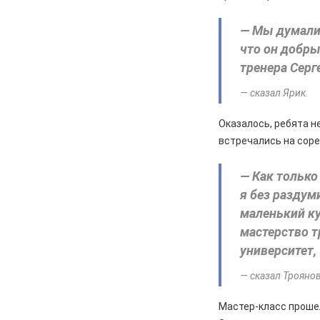
полицейские задержали по
подозрению в мошенничестве
— Мы думали,
руководителя зооволонтеров
что он добры
тренера Серг
05.08.2026
Спорт
Два «золота» первенства России
— сказал Ярик.
05.08.2026
Происшествия
Оказалось, ребята н
В Железногорске подростки
разбили стекло в остановочном
встречались на сор
павильоне
— Как только
05.08.2026
Общество
я без раздум
Пешеходную дорожку сделают в
маленький ку
7-м микрорайоне
мастерство т
05.08.2026
Общество
университет,
На заседании правительства
Курской области. Финансовые
— сказал Трояно
санкции, жалобы и бензин
Мастер-класс проше