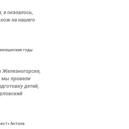
 а оказалось,
охож на нашего
в юношеские годы
в Железногорске,
я мы провели
одготовку детей,
Орловский
вест» Антона