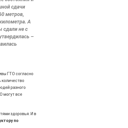
шной сдачи
60 метров,
 километра. А
 сдали не с
оутвердилась –
явилась
ивы ГТО согласно
ь количество
людей разного
О могут все
.
ями здоровья. И в
уктору по