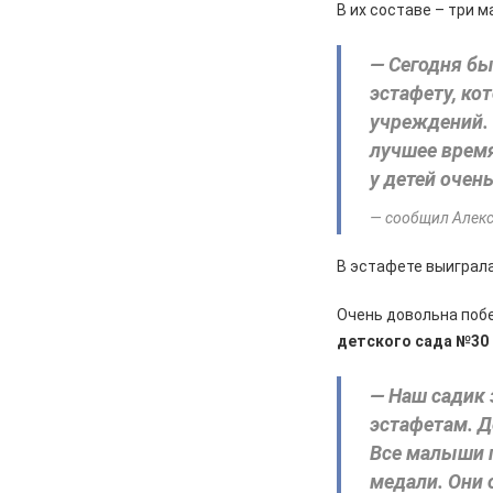
В их составе – три м
Курской области. Финансовые
санкции, жалобы и бензин
— Сегодня бы
05.08.2026
Актуально
эстафету, к
Изъятие — единственный способ
учреждений. 
спасти жизнь
лучшее врем
05.08.2026
Общество
у детей очень
Железногорцев приглашают
выбрать народного участкового
— сообщил Алекс
04.08.2026
Общество
В эстафете выиграл
Начинается капитальный ремонт
дорожного покрытия по улицам
Очень довольна поб
Лесхозная – Дубравная
детского сада №30
04.08.2026
Общество
— Наш садик 
Железногорцы смогут привить
животных от бешенства
эстафетам. Д
Все малыши по
04.08.2026
Культура
медали. Они 
Мы всюду там, где ждут победу