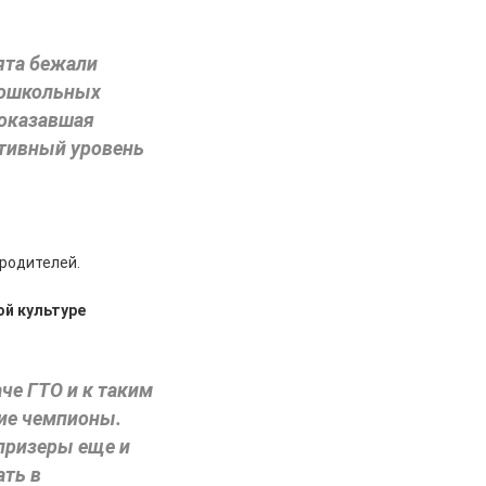
бята бежали
 дошкольных
показавшая
ртивный уровень
 родителей.
ой культуре
че ГТО и к таким
щие чемпионы.
а призеры еще и
ать в