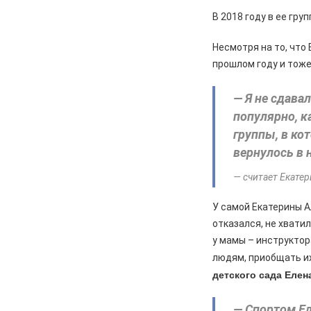
В 2018 году в ее гру
Несмотря на то, что
прошлом году и тоже
— Я не сдава
популярно, к
группы, в ко
вернулось в 
— считает Екатер
У самой Екатерины А
отказался, не хвати
у мамы – инструктор
людям, приобщать их
детского сада Еле
— Спортом Ел