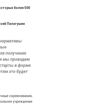
которых более 500
ксей Палагушин
а нормативы
ные
для получения
али мы проводим
 старты в форме
етям это будет
очные соревнования,
кольное учреждение.