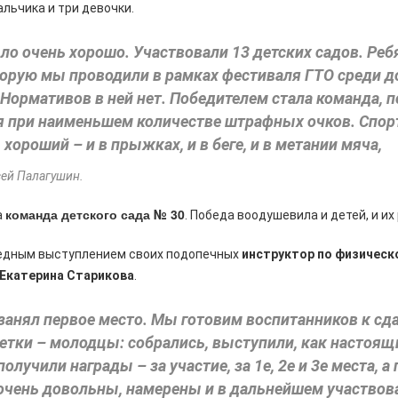
альчика и три девочки.
ло очень хорошо. Участвовали 13 детских садов. Ре
оторую мы проводили в рамках фестиваля ГТО среди
Нормативов в ней нет. Победителем стала команда, 
я при наименьшем количестве штрафных очков. Спо
 хороший – и в прыжках, и в беге, и в метании мяча,
ей Палагушин.
команда детского сада № 30
а
. Победа воодушевила и детей, и их
едным выступлением своих подопечных
инструктор по физическ
 Екатерина Старикова
.
занял первое место. Мы готовим воспитанников к сда
етки – молодцы: собрались, выступили, как настоя
лучили награды – за участие, за 1­е, 2­е и 3­е места, 
очень довольны, намерены и в дальнейшем участвов