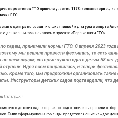
даче нормативов ГТО приняли участие 1178 железногорцев, из 
начки ГТО.
ского центра по развитию физической культуры и спорта Але
та с дошкольниками началась с проекта «Первые шаги ГТО».
по садам, принимали нормы ГТО. С апреля 2023 год
поэтому мы решили провести фестиваль, то есть еди
 по всем видам, которые нужно сдать детям 6­8 лет 
й ступени. Идея всем понравилась, и теперь фестив
нью. Кроме того, мы предложили организовать такие
еты. Инструкторы детских садов подтвердили, что д
ей Палагушин.
риятию в детских садах серьезно подготовились, провели отбор
унов. Были сформированы команды, представляющие каждое дош