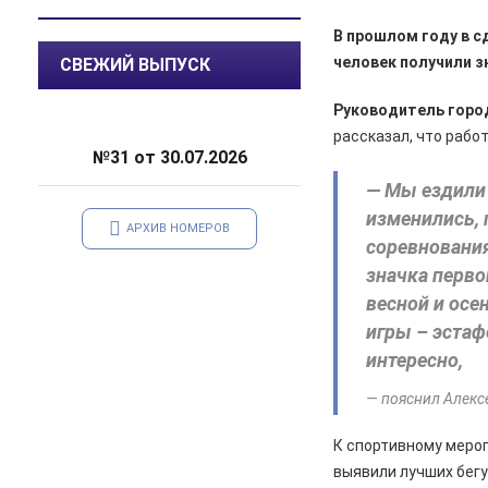
саду
В прошлом году в с
05.08.2026
Происшествия
человек получили з
СВЕЖИЙ ВЫПУСК
️В Железногорском районе
полицейские задержали по
Руководитель город
подозрению в мошенничестве
рассказал, что рабо
руководителя зооволонтеров
№31 от 30.07.2026
— Мы ездили 
05.08.2026
Спорт
Два «золота» первенства России
изменились, 
АРХИВ НОМЕРОВ
соревнования
05.08.2026
Происшествия
значка перво
В Железногорске подростки
весной и осе
разбили стекло в остановочном
павильоне
игры – эстаф
интересно,
05.08.2026
Общество
Пешеходную дорожку сделают в
— пояснил Алекс
7-м микрорайоне
К спортивному мероп
05.08.2026
Общество
выявили лучших бег
На заседании правительства