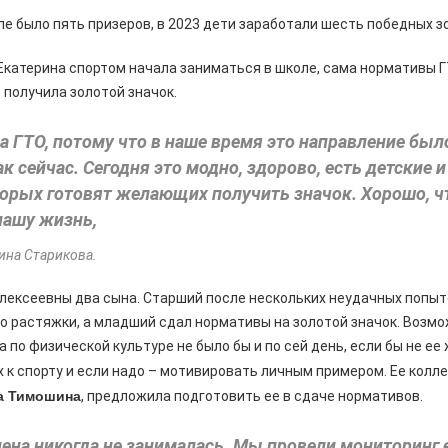
ппе было пять призеров, в 2023 дети заработали шесть победных з
 Екатерина спортом начала заниматься в школе, сама нормативы Г
 получила золотой значок.
ла ГТО, потому что в наше время это направление был
ак сейчас. Сегодня это модно, здорово, есть детские 
торых готовят желающих получить значок. Хорошо, ч
нашу жизнь,
ина Старикова.
лексеевны два сына. Старший после нескольких неудачных попыт
ло растяжки, а младший сдал нормативы на золотой значок. Возмо
а по физической культуре не было бы и по сей день, если бы не е
 к спорту и если надо – мотивировать личным примером. Ее колле
на Тимошина
, предложила подготовить ее в сдаче нормативов.
ена никогда не занималась. Мы провели мониторинг 