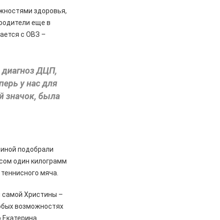
жностями здоровья,
 родители еще в
ается с ОВЗ –
а диагноз ДЦП,
перь у нас для
й значок, была
тиной подобрали
есом один килограмм
к теннисного мяча.
 самой Христины –
любых возможностях
р Екатерина