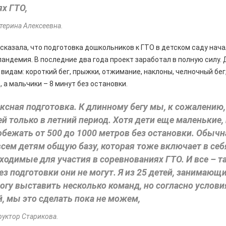
х ГТО,
терина Алексеевна.
сказала, что подготовка дошкольников к ГТО в детском саду нач
пандемия. В последние два года проект заработал в полную силу.
видам: короткий бег, прыжки, отжимание, наклоны, челночный бег
 а мальчики – 8 минут без остановки.
ксная подготовка. К длинному бегу мы, к сожалению
ей только в летний период. Хотя дети еще маленькие,
обежать от 500 до 1000 метров без остановки. Обыч
всем детям общую базу, которая тоже включает в се
ходимые для участия в соревнованиях ГТО. И все – та
з подготовки они не могут. Я из 25 детей, занимающ
могу выставить несколько команд, но согласно услов
, мы это сделать пока не можем,
руктор Старикова.