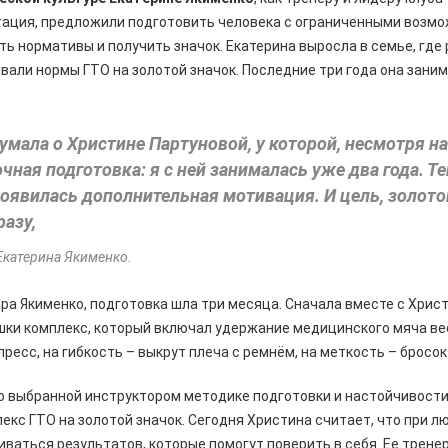
ция, предложили подготовить человека с ограниченными возмо
ть нормативы и получить значок. Екатерина выросла в семье, где
вали нормы ГТО на золотой значок. Последние три года она заним
думала о Христине Партуновой, у которой, несмотря н
чная подготовка: я с ней занималась уже два года. Те
оявилась дополнительная мотивация. И цель, золото
разу,
Екатерина Якименко.
ра Якименко, подготовка шла три месяца. Сначала вместе с Хрис
шки комплекс, который включал удержание медицинского мяча в
пресс, на гибкость – выкрут плеча с ремнём, на меткость – бросо
о выбранной инструктором методике подготовки и настойчивости
екс ГТО на золотой значок. Сегодня Христина считает, что при 
ваться результатов, которые помогут поверить в себя. Ее трене