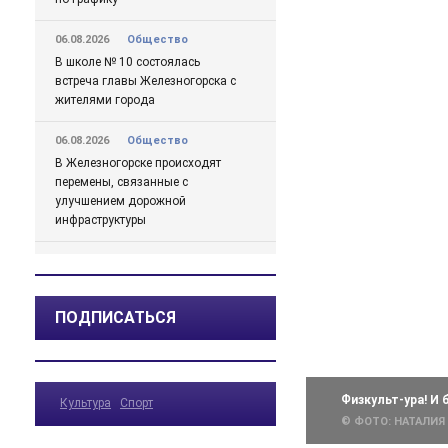
06.08.2026
Общество
В школе № 10 состоялась
встреча главы Железногорска с
жителями города
06.08.2026
Общество
В Железногорске происходят
перемены, связанные с
улучшением дорожной
инфраструктуры
06.08.2026
Происшествия
Сгорел дотла: железногорский
суд взыскал 1,5 млн рублей за
ПОДПИСАТЬСЯ
некачественный ремонт
автомобиля
06.08.2026
Происшествия
Физкульт-ура! И 
Культура
Спорт
Жительницу Железногорска
© ФОТО: НАТАЛИЯ
арестовали и забрали ребенка
после пьяного дебоша в детском