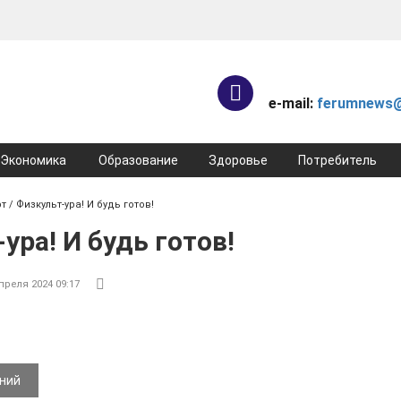
e-mail:
ferumnews@
Экономика
Образование
Здоровье
Потребитель
рт
/ Физкульт-ура! И будь готов!
ура! И будь готов!
преля 2024 09:17
ений