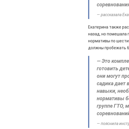
соревнования
04.08.2026
Культура
— рассказала Ека
Железногорцев приглашают на
презентацию книги Ирины
Екатерина также рас
Кумовой «Герои и Музы»
назад, но помешала 
04.08.2026
Общество
нормативы по шести 
«Крылатая пехота» – в строю
должны пробежать 6,
04.08.2026
Общество
— Это компле
В Железногорске высаживают
готовить дет
спиреи на аллею Поколений
они могут пр
04.08.2026
Культура
садика дает 
Родной код прячется в словах
навыки, необ
нормативы бе
группе ГТО, 
соревнований
— пояснила инст