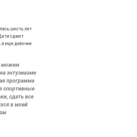
алась шесть лет
 Дети сдают
, а еще девочки
, можем
 на энтузиазме
ная программа
бя спортивные
ки, сдать все
ихся в моей
иям