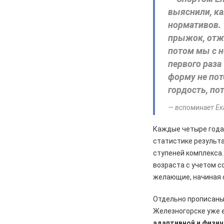
выяснили, к
нормативов. 
прыжок, отжи
потом мы с н
первого раза
форму не пот
гордость, по
— вспоминает Ек
Каждые четыре года
статистике результа
ступеней комплекса.
возраста с учетом с
желающие, начиная с
Отдельно прописаны
Железногорске уже 
адаптивной и физич