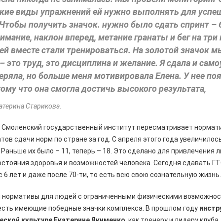
акие виды упражнений ей нужно выполнять для успе
Чтобы получить значок. нужно было сдать спринт – 
мание, наклон вперед, метание гранаты и бег на три
ей вместе стали тренироваться. На золотой значок мы
 – это труд, это дисциплина и желание. Я сдала и сам
еряла, но больше меня мотивировала Елена. У нее по
тому что она смогла достичь высокого результата,
атерина Старикова.
 Смоленский государственный институт пересматривает нормат
тов сдачи норм по стране за год. С апреля этого года увеличилос
 Раньше их было – 11, теперь – 18. Это сделано для привлечения 
остояния здоровья и возможностей человека. Сегодня сдавать ГТ
 6 лет и даже после 70-­ти, то есть всю свою сознательную жизнь
 нормативы для людей с ограниченными физическими возможност
есть имеющие победные значки комплекса. В прошлом году
инстр
еской культуре Екатерине Якименко
, как тренеру и лидеру клуба