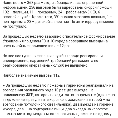
Чаще всего – 368 раз – люди обращались за справочной
информацией, 256 вызовов были адресованы скорой помощи,
102 – полиции, 11 – пожарным, 24 – работникам ЖКХ, 6 –
газовой службе. Кроме того, 391 звонок оказался ложным, 1 –
повторным, а 23 – детской шалостью. По антитеррору вызовов
не поступало.
За прошедшую неделю аварийно-спасательное формирование
Управления по делам ГО и ЧС города совершало выезды на
чрезвычайные происшествия – 12 раз.
На все поступившие звонки службы города реагировали
своевременно, нарушений требований регламента по
реагированию оперативных служб не выявлено.
Наиболее значимые вызовы 112:
● За прошедшую неделю пожарные гарнизоны реагировали на
возгорания различного рода 10 раз: два выезда – в
поликлинику ЖГБ, которая находится на капремонте (один – на
задымление в результате короткого замыкания, второй – на
возгорание потолочного светильника), два выезда на горение
мусора, два – на подгорание пищи, два выезда на короткое
замыкание в подъездах многоквартирных домов и по одному