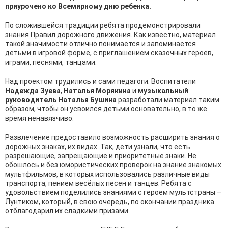
приурочено ко Всемирному дню ребенка.
По сложившейся традиции ребята продемонстрировали
знания Правил дорожного движения. Как известно, материал
такой значимости отлично понимается и запоминается
детьми в игровой форме, с приглашением сказочных героев,
играми, песнями, танцами.
Над проектом трудились и сами педагоги. Воспитатели
Надежда Зуева
,
Наталья Морякина
и
музыкальный
руководитель Наталья Бушина
разработали материал таким
образом, чтобы он усвоился детьми основательно, в то же
время ненавязчиво.
Развлечение предоставило возможность расширить знания о
дорожных знаках, их видах. Так, дети узнали, что есть
разрешающие, запрещающие и приоритетные знаки. Не
обошлось и без юмористических проверок на знание знакомых
мультфильмов, в которых использовались различные виды
транспорта, пением весёлых песен и танцев. Ребята с
удовольствием поделились знаниями с героем мультстраны –
Лунтиком, который, в свою очередь, по окончании праздника
отблагодарил их сладкими призами.