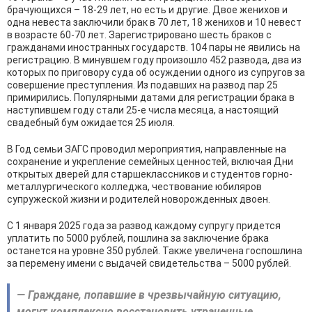
брачующихся – 18-29 лет, но есть и другие. Двое женихов и
одна невеста заключили брак в 70 лет, 18 женихов и 10 невест
в возрасте 60-70 лет. Зарегистрировано шесть браков с
гражданами иностранных государств. 104 пары не явились на
регистрацию. В минувшем году произошло 452 развода, два из
которых по приговору суда об осуждении одного из супругов за
совершение преступления. Из подавших на развод пар 25
примирились. Популярными датами для регистрации брака в
наступившем году стали 25-е числа месяца, а настоящий
свадебный бум ожидается 25 июля.
В Год семьи ЗАГС проводил мероприятия, направленные на
сохранение и укрепление семейных ценностей, включая Дни
открытых дверей для старшеклассников и студентов горно-
металлургического колледжа, чествование юбиляров
супружеской жизни и родителей новорожденных двоен.
С 1 января 2025 года за развод каждому супругу придется
уплатить по 5000 рублей, пошлина за заключение брака
останется на уровне 350 рублей. Также увеличена госпошлина
за перемену имени с выдачей свидетельства – 5000 рублей.
— Граждане, попавшие в чрезвычайную ситуацию,
могут комплексно восстановить утраченные