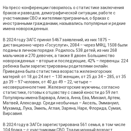
На пресс-конференции говорилось о статистике заключения
браков и разводов, демографической ситуации, работе с
участниками СВО и жителями приграничья, о браках с
иностранными гражданами, назывались популярные и редкие
имена новорожденных.
В 2024 году ЗАГС принял 5467 заявлений, из них 1875 –
дистанционно через «Госуслуги», 2084 – через МФЦ, 1508 были
поданы в личном порядке. Родилось 538 детей, из них 268
мальчиков и 270 девочек, а также 8 двоен. Большинство
новорожденных – вторые и последующие, 42% – первенцы. 224
ребенка были зарегистрированы родителями онлайн.
Приведена была статистика возраста железногорских
матерей: от 18 до 24 лет – 130 женщин, от 25 до 34 – 285, от 35
до 39 – 97 человек, от 40 до 49 – 22, четыре –
несовершеннолетние. Железногорские мужчины, согласно
статистике, готовы к отцовству с самой юности до 59 лет.
Популярны имена Варвара, Алиса, Анна, Ева, Михаил, Артем,
Матвей, Александр. Среди необычных – Аксель, Эммануил,
Мухамад, Лука, Эмиль, Аглая, Заряна, Наре, Флорида, Сумая,
Вирсавия.
В 2024 году в ЗАГСе зарегистрирована 561 семья, в том числе
104 брака – с участниками СВО. Традиционный возраст