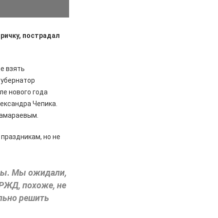
ричку, пострадал
де взять
губернатор
е нового года
лександра Чепика.
Замараевым.
праздникам, но не
нсы. Мы ожидали,
 РЖД, похоже, не
ально решить