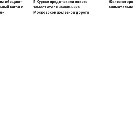
цам обещают
В Курске представили нового
Железногорц
ный вагон к
заместителя начальника
внимательне
л»
Московской железной дороги