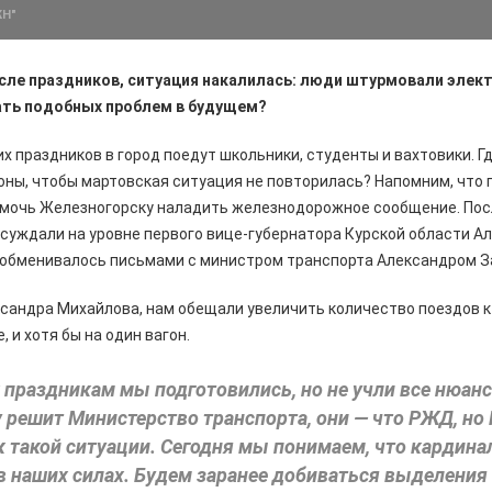
ЖН"
сле праздников, ситуация накалилась: люди штурмовали элект
ать подобных проблем в будущем?
х праздников в город поедут школьники, студенты и вахтовики. Г
ны, чтобы мартовская ситуация не повторилась? Напомним, что 
мочь Железногорску наладить железнодорожное сообщение. Посл
суждали на уровне первого вице-губернатора Курской области А
 обменивалось письмами с министром транспорта Александром 
сандра Михайлова, нам обещали увеличить количество поездов к 
, и хотя бы на один вагон.
к праздникам мы подготовились, но не учли все нюа
 решит Министерство транспорта, они — что РЖД, но
к такой ситуации. Сегодня мы понимаем, что кардин
в наших силах. Будем заранее добиваться выделения