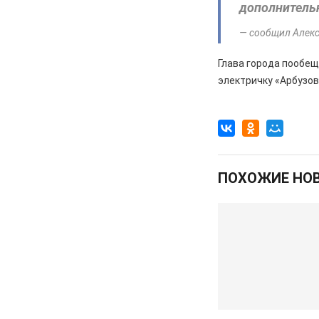
дополнительн
перемены, связанные с
улучшением дорожной
— сообщил Алек
инфраструктуры
Глава города пообе
06.08.2026
Происшествия
электричку «Арбузов
Сгорел дотла: железногорский
суд взыскал 1,5 млн рублей за
некачественный ремонт
автомобиля
06.08.2026
Происшествия
Жительницу Железногорска
ПОХОЖИЕ НО
арестовали и забрали ребенка
после пьяного дебоша в детском
саду
05.08.2026
Происшествия
️В Железногорском районе
полицейские задержали по
подозрению в мошенничестве
руководителя зооволонтеров