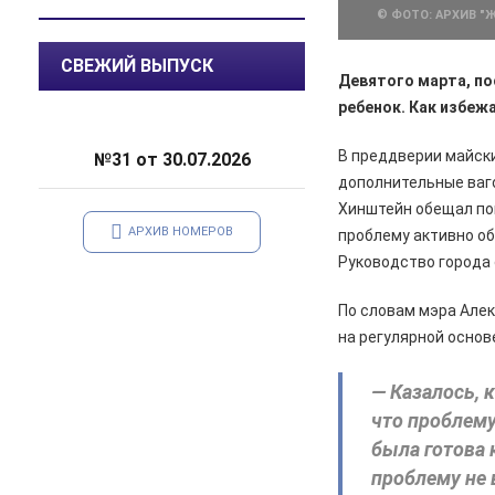
© ФОТО: АРХИВ "
07.08.2026
Общество
СВЕЖИЙ ВЫПУСК
В Курской области патрулируют
Девятого марта, по
леса
ребенок. Как избеж
06.08.2026
Происшествия
В преддверии майски
№31 от 30.07.2026
В Железногорске задержан
курьер мошенников из Сочи,
дополнительные ваго
похитивший деньги у пенсионера
Хинштейн обещал по
АРХИВ НОМЕРОВ
проблему активно об
06.08.2026
Актуально
Руководство города
С 7 августа воду в
Железногорске будут подавать
По словам мэра Алек
по графику
на регулярной основе
06.08.2026
Общество
В школе № 10 состоялась
— Казалось, 
встреча главы Железногорска с
что проблему
жителями города
была готова 
06.08.2026
Общество
проблему не 
В Железногорске происходят