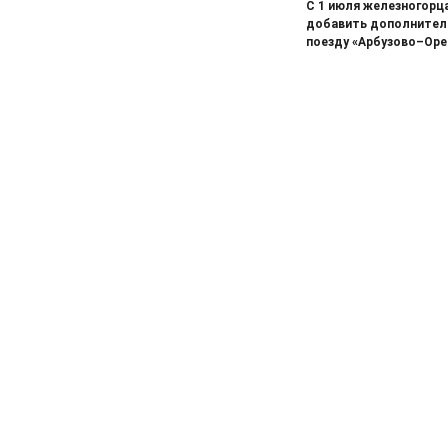
С 1 июля железногор
05.08.2026
Спорт
добавить дополнитель
Два «золота» первенства России
поезду «Арбузово–Оре
05.08.2026
Происшествия
В Железногорске подростки
разбили стекло в остановочном
павильоне
05.08.2026
Общество
Пешеходную дорожку сделают в
7-м микрорайоне
05.08.2026
Общество
На заседании правительства
Курской области. Финансовые
санкции, жалобы и бензин
05.08.2026
Актуально
Изъятие — единственный способ
спасти жизнь