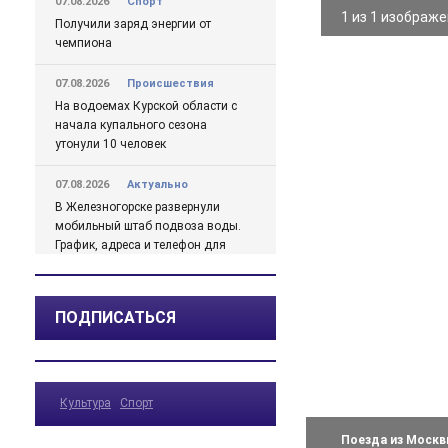
07.08.2026
Спорт
1 из 1 изображ
Получили заряд энергии от
чемпиона
07.08.2026
Происшествия
На водоемах Курской области с
начала купального сезона
утонули 10 человек
07.08.2026
Актуально
В Железногорске развернули
мобильный штаб подвоза воды.
График, адреса и телефон для
жалоб
07.08.2026
Актуально
ПОДПИСАТЬСЯ
Михайлов о проблемах с водой
в Железногорске подробно
07.08.2026
Актуально
Культура
Спорт
Какая погода ожидается в
Курской области в ближайшие
Поезда из Москвы
дни