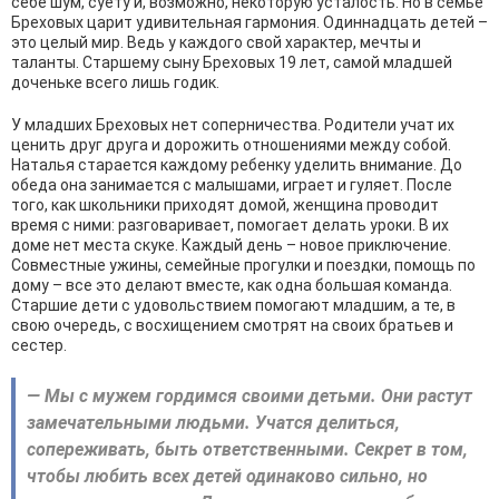
себе шум, суету и, возможно, некоторую усталость. Но в семье
Бреховых царит удивительная гармония. Одиннадцать детей –
это целый мир. Ведь у каждого свой характер, мечты и
таланты. Старшему сыну Бреховых 19 лет, самой младшей
доченьке всего лишь годик.
У младших Бреховых нет соперничества. Родители учат их
ценить друг друга и дорожить отношениями между собой.
Наталья старается каждому ребенку уделить внимание. До
обеда она занимается с малышами, играет и гуляет. После
того, как школьники приходят домой, женщина проводит
время с ними: разговаривает, помогает делать уроки. В их
доме нет места скуке. Каждый день – новое приключение.
Совместные ужины, семейные прогулки и поездки, помощь по
дому – все это делают вместе, как одна большая команда.
Старшие дети с удовольствием помогают младшим, а те, в
свою очередь, с восхищением смотрят на своих братьев и
сестер.
— Мы с мужем гордимся своими детьми. Они растут
замечательными людьми. Учатся делиться,
сопереживать, быть ответственными. Секрет в том,
чтобы любить всех детей одинаково сильно, но