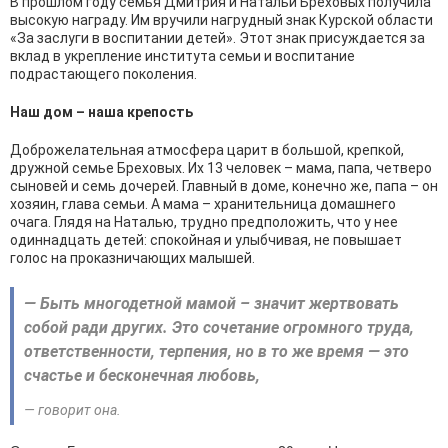
В прошлом году семья Дмитрия и Натальи Бреховых получила
высокую награду. Им вручили нагрудный знак Курской области
«За заслуги в воспитании детей». Этот знак присуждается за
вклад в укрепление института семьи и воспитание
подрастающего поколения.
Наш дом – наша крепость
Доброжелательная атмосфера царит в большой, крепкой,
дружной семье Бреховых. Их 13 человек – мама, папа, четверо
сыновей и семь дочерей. Главный в доме, конечно же, папа – он
хозяин, глава семьи. А мама – хранительница домашнего
очага. Глядя на Наталью, трудно предположить, что у нее
одиннадцать детей: спокойная и улыбчивая, не повышает
голос на проказничающих малышей.
— Быть многодетной мамой – значит жертвовать
собой ради других. Это сочетание огромного труда,
ответственности, терпения, но в то же время — это
счастье и бесконечная любовь,
— говорит она.