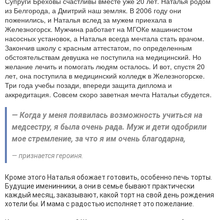
Супруги Бреховы счастливы вместе уже 20 лет. Наталья родом
из Белгорода, а Дмитрий наш земляк. В 2006 году они
поженились, и Наталья вслед за мужем приехала в
Железногорск. Мужчина работает на МГОКе машинистом
насосных установок, а Наталья всегда мечтала стать врачом.
Закончив школу с красным аттестатом, по определенным
обстоятельствам девушка не поступила на медицинский. Но
желание лечить и помогать людям осталось. И вот, спустя 20
лет, она поступила в медицинский колледж в Железногорске.
Три года учебы позади, впереди защита диплома и
аккредитация. Совсем скоро заветная мечта Натальи сбудется.
— Когда у меня появилась возможность учиться на
медсестру, я была очень рада. Муж и дети одобрили
мое стремление, за что я им очень благодарна,
— признается героиня.
Кроме этого Наталья обожает готовить, особенно печь торты.
Будущие именинники, а они в семье бывают практически
каждый месяц, заказывают, какой торт на свой день рождения
хотели бы. И мама с радостью исполняет это пожелание.